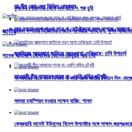
আ.লীগ নেতা শেখ সিব্বির গ্রেপ্তার
কৃষকের গোয়ালঘর থেকে এক রাতে ৭ গরু চুরি
আর হয়তো দেখা পাওয়া যাবে না সেই টুকরো হলুদ কাগজে মোড়ানো বা
জাতীয়
তারকা দম্পতির বিচ্ছেদের পেছনে পরকীয়ার অভিযোগ, ক্ষুব্ধ অভিনেত
জুলাইয়ের আত্মত্যাগ জাতিকে নতুন আশা দেখিয়েছে: ঢাবি উপাচার্য
সাবেক আইজিপি মোদাব্বির হোসেন চৌধুরীর আর নেই
আওয়ামী লীগ আমাদের শত্রু না: এমপি নাছির চৌধুরী
সংস্কারের নামে কাল বিলম্ব না করে দ্রুত জাতীয় নির্বাচন দিন -মাজে
আমরা চ্যাম্পিয়ন হওয়ার লক্ষ্যে যাচ্ছি: শান্ত
ফেব্রুয়ারি মাসেই ইউনূসের বিদেশ উপদেষ্টার সঙ্গে সাক্ষাৎ জয়শঙ্কর