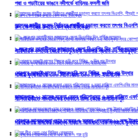
পদ্মা ও গড়াইয়ের ভাঙনে নদীগর্ভে বাড়িঘর-ফসলী জমি
আসন্ন জাতীয় সংসদ নির্বাচনে প্রার্থীতা চুড়ান্ত করতে তৎপর বিএনপি
রুশ ক্ষেপণাস্ত্র রুখতে কেন ব্যর্থ ইউক্রেন
৯ বছর পর আগামীকাল জামালপুর জেলা বিএনপির দ্বি-বার্ষিক সম্মেল
পারিবারিক কলহের জেরে শিবলু হত্যা মামলার প্রধান ০২ অভিযুক্ত 
শেরপুরে আড়াই মাসের শিশুকে চুরি করে বিক্রি, ৩ দিন পর উদ্ধার
গাজায় যুদ্ধবিরতির ৩০০ দিনে নিহত ৩০০ শিশু: ইউনিসেফ
জামালপুরে ২২ মাসের বকেয়া বেতন পরিশোধসহ ৭ দফা দাবিতে এফপ
নালিতাবাড়ীতে সাংবাদিকের দোকানে তালা ভেঙে মালামাল লুট
শেরপুরে আন্তঃজেলা চোর চক্রের ৭ সদস্য গ্রেফতার:১১ লক্ষ টাক
শরণখোলায় মাদকের বিরুদ্ধে সাড়াশি অভিযান: এক সপ্তাহে কুখ্যা