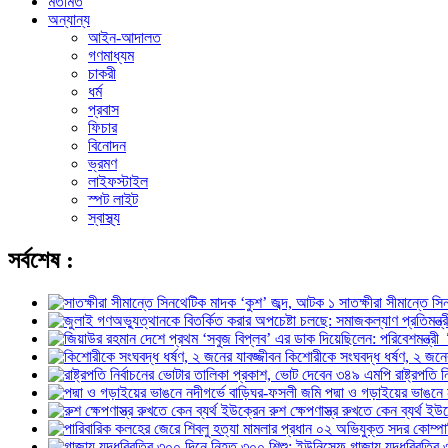
মতামত
অন্যান্য
আইন-আদালত
গণমাধ্যম
চাকরী
ধর্ম
প্রবাস
ফিচার
বিনোদন
ভ্রমণ
লাইফস্টাইল
স্পট লাইট
স্বাস্থ্য
সর্বশেষ :
সাতক্ষীরা সীমান্তে স
কিশোরীকে সংঘবদ্ধ ধর্ষণ, ২ জনের
রাষ্ট্রপতি
পদ্মা ও গড়াইয়ের ভাঙনে
রুশ ক্ষেপণাস্ত্র রুখতে কেন ব্যর্থ ইউ
গাজায় যুদ্ধবিরতির