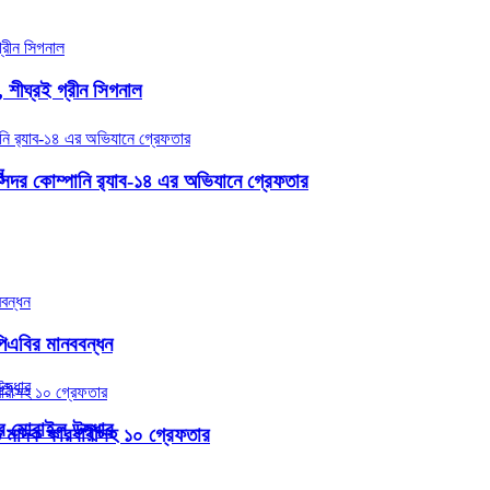
, শীঘ্রই গ্রীন সিগনাল
ন
সদর কোম্পানি র‌্যাব-১৪ এর অভিযানে গ্রেফতার
িএবির মানববন্ধন
ার মোবাইল উদ্ধার
ত মাদক কারবারীসহ ১০ গ্রেফতার