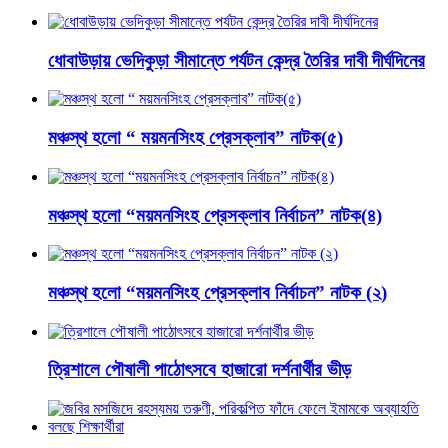
ধোবাউড়ায় ভেদিকুড়া সীমান্তে পর্যটন কেন্দ্র তৈরির দাবী দীর্ঘদিনের
মঞ্চস্থ হলো “ ময়মনসিংহ প্রেসক্লাব” নাটক(৫)
মঞ্চস্থ হলো “ময়মনসিংহ প্রেসক্লাব নির্বাচন” নাটক(৪)
মঞ্চস্থ হলো “ময়মনসিংহ প্রেসক্লাব নির্বাচন” নাটক (২)
ত্রিশালে পৌষালী পাঠোৎসবে হাজারো দর্শনার্থীর ভীড়