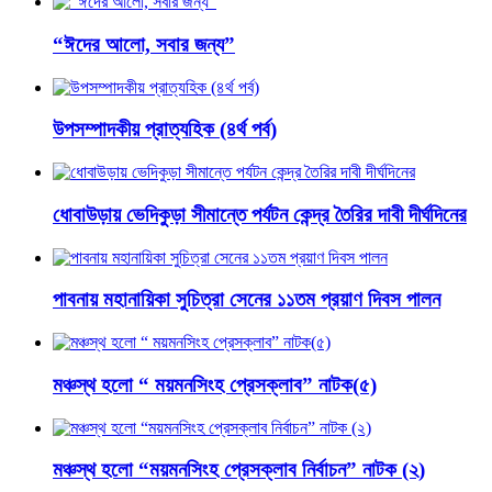
“ঈদের আলো, সবার জন্য”
উপসম্পাদকীয় প্রাত্যহিক (৪র্থ পর্ব)
ধোবাউড়ায় ভেদিকুড়া সীমান্তে পর্যটন কেন্দ্র তৈরির দাবী দীর্ঘদিনের
পাবনায় মহানায়িকা সুচিত্রা সেনের ১১তম প্রয়াণ দিবস পালন
মঞ্চস্থ হলো “ ময়মনসিংহ প্রেসক্লাব” নাটক(৫)
মঞ্চস্থ হলো “ময়মনসিংহ প্রেসক্লাব নির্বাচন” নাটক (২)