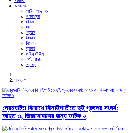
মতামত
অন্যান্য
আইন-আদালত
গণমাধ্যম
চাকরী
ধর্ম
প্রবাস
ফিচার
বিনোদন
ভ্রমণ
লাইফস্টাইল
স্পট লাইট
স্বাস্থ্য
সারাদেশ
প্রেমঘটিত বিরোধে ঝিনাইগাতীতে দুই গ্রুপের সংঘর্ষ:
আহত ৩, জিজ্ঞাসাবাদের জন্য আটক ২