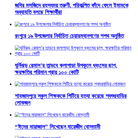
জবির মসজিদে রহস্যময় তরুণী, পরিকল্পিত ফাঁদে ফেলে ইমামকে
অব্যাহতি বলছে শিক্ষার্থীরা
রংপুরে ১৯ উপজেলার নির্বাচিত চেয়ারম্যানগণের শপথ অনুষ্ঠিত
ঘূর্নিঝড় রেমাল’র তান্ডবে কলাপাড়া উপকূলে ধ্বংসের ছাপ,
ক্ষয়ক্ষতির পরিমান প্রায় ১০০ কোটি
শাহজাদপুরে স্কুল শিক্ষককে পিটিয়ে হত্যা করেছে শ্বশুরবাড়ির
লোকজন
“ঈদের মায়াজাল” লিখেছেন বায়েজীদ বোস্তামী