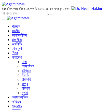
ময়মনসিংহ
আজ রবিবার, ০৯ অগাস্ট ২০২৬, ০৪:৫৭ অপরাহ্ন
, এখন
প্রচ্ছদ
জাতীয়
আন্তর্জাতিক
রাজনীতি
অর্থনীতি
খেলাধুলা
শিক্ষা
সারাদেশ
ঢাকা
ময়মনসিংহ
চট্টগ্রাম
সিলেট
রাজশাহী
রংপুর
বরিশাল
খুলনা
তথ্যপ্রযুক্তি
সাহিত্য
মুক্তমত