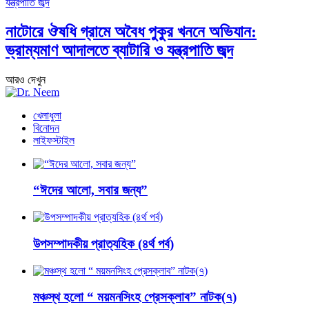
নাটোরে ঔষধি গ্রামে অবৈধ পুকুর খননে অভিযান:
ভ্রাম্যমাণ আদালতে ব্যাটারি ও যন্ত্রপাতি জব্দ
আরও দেখুন
খেলাধুলা
বিনোদন
লাইফস্টাইল
“ঈদের আলো, সবার জন্য”
উপসম্পাদকীয় প্রাত্যহিক (৪র্থ পর্ব)
মঞ্চস্থ হলো “ ময়মনসিংহ প্রেসক্লাব” নাটক(৭)