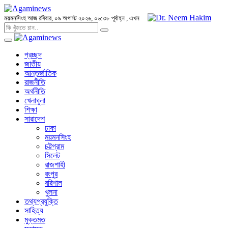
ময়মনসিংহ
আজ রবিবার, ০৯ অগাস্ট ২০২৬, ০৬:৩৮ পূর্বাহ্ন
, এখন
প্রচ্ছদ
জাতীয়
আন্তর্জাতিক
রাজনীতি
অর্থনীতি
খেলাধুলা
শিক্ষা
সারাদেশ
ঢাকা
ময়মনসিংহ
চট্টগ্রাম
সিলেট
রাজশাহী
রংপুর
বরিশাল
খুলনা
তথ্যপ্রযুক্তি
সাহিত্য
মুক্তমত