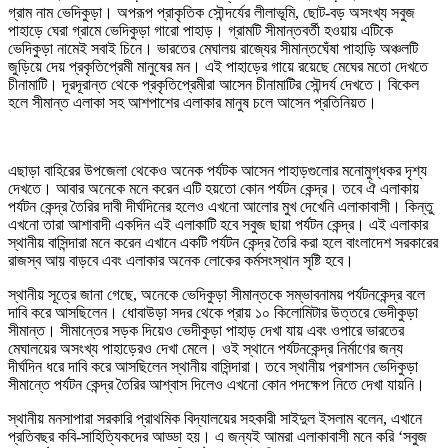
গ্রাম নাম ভেদিকুড়া। অপরূপ প্রাকৃতিক সৌন্দর্যের লীলাভূমি, ছোট-বড় অসংখ্য সবুজ
পাহাড়ে ঘেরা গ্রামে ভেদিকুড়া গারো পাহাড়। গ্রামটি সীমান্তবর্তী হওয়ায় এটিকে
ভেদিকুড়া নামেই সবাই চিনে। ভারতের মেঘালয় রাজ্যের সীমান্তঘেঁষা পাহাড়ি অঞ্চলটি
জুড়িয়ে দেয় প্রকৃতিপ্রেমী মানুষের মন। এই পাহাড়ের গায়ে রয়েছে মেঘের মতো দেখতে
চীনামাটি। দূরদূরান্ত থেকে প্রকৃতিপ্রেমীরা আসেন চীনামাটির সৌন্দর্য দেখতে। বিকেল
হলে সীমান্ত এলাকা সহ আশপাশের এলাকার মানুষ চলে আসেন প্রতিনিয়ত।
এছাড়া বাহিরের উপজেলা থেকেও অনেক পর্যটক আসেন পাহাড়গুলোর মনোমুগ্ধকর দৃশ্য
দেখতে। আবার অনেকে মনে করেন এটি হয়তো কোন পর্যটন কেন্দ্র। তবে ঐ এলাকায়
পর্যটন কেন্দ্র তৈরির দাবী দীর্ঘদিনের হলেও এখনো আলোর মুখ দেখেনি এলাকাবাসী। কিন্তু
এখনো তারা আশাবাদী একদিন এই এলাকাটি হবে সবুজ ছায়া পর্যটন কেন্দ্র। এই এলাকার
স্থানীয় বাসিন্দারা মনে করেন এখানে একটি পর্যটন কেন্দ্র তৈরি করা হলে বাংলাদেশ সরকারের
রাজস্ব আয় বাড়বে এবং এলাকার অনেক লোকের কর্মসংস্থান সৃষ্টি হবে।
স্থানীয় সূত্রে জানা গেছে, অনেকে ভেদিকুড়া সীমান্তকে সম্ভাবনাময় পর্যটনকেন্দ্র বলে
দাবি করে আসছিলেন। ধোবাউড়া সদর থেকে প্রায় ১০ কিলোমিটার উত্তরে ভেদীকুড়া
সীমান্ত। সীমান্তের সড়ক দিয়েও ভেদীকুড়া পাহাড় দেখা যায় এবং ওপারে ভারতের
মেঘালয়ের অসংখ্য পাহাড়েরও দেখা মেলে। ওই স্থানে পর্যটনকেন্দ্র নির্মাণের জন্য
দীর্ঘদিন ধরে দাবি করে আসছিলেন স্থানীয় বাসিন্দারা। তবে স্থানীয় প্রশাসন ভেদিকুড়া
সীমান্তে পর্যটন কেন্দ্র তৈরির আশ্বাস দিলেও এখনো কোন পদক্ষেপ নিতে দেখা যায়নি।
স্থানীয় মনসাপারা সরকারি প্রাথমিক বিদ্যালয়ের সহকারী সাইদুল ইসলাম বলেন, এখানে
প্রতিবছর কবি-সাহিত্যিকদের আড্ডা হয়। এ জন্যই আমরা এলাকাবাসী মনে করি ‘সবুজ