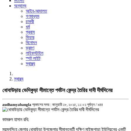
মতামত
অন্যান্য
আইন-আদালত
গণমাধ্যম
চাকরী
ধর্ম
প্রবাস
ফিচার
বিনোদন
ভ্রমণ
লাইফস্টাইল
স্পট লাইট
স্বাস্থ্য
স্বাস্থ্য
ধোবাউড়ায় ভেদিকুড়া সীমান্তে পর্যটন কেন্দ্র তৈরির দাবী দীর্ঘদিনের
audhamyabangla
প্রকাশের সময় : জানুয়ারী ১৮, ২০২৫, ১১:০২ পূর্বাহ্ন /
৯৪৪
কামরুল হাসান রবি:
ময়মনসিংহ জেলার ধোবাউড়া উপজেলার সীমান্তবর্তী দক্ষিণ মাইজপাড়া ইউনিয়নের একটি