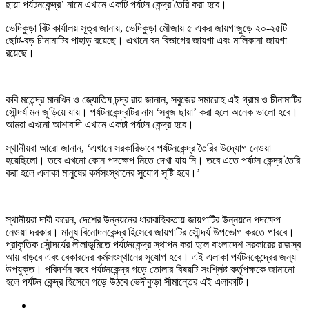
ছায়া পর্যটনকেন্দ্র’ নামে এখানে একটি পর্যটন কেন্দ্র তৈরি করা হবে।
ভেদিকুড়া বিট কার্যালয় সূত্র জানায়, ভেদিকুড়া মৌজায় ৫ একর জায়গাজুড়ে ২০-২৫টি
ছোট-বড় চীনামাটির পাহাড় রয়েছে। এখানে বন বিভাগের জায়গা এবং মালিকানা জায়গা
রয়েছে।
কবি মতেন্দ্র মানখিন ও জ্যোতিষ চন্দ্র রায় জানান, সবুজের সমারোহ এই গ্রাম ও চীনামাটির
সৌন্দর্য মন জুড়িয়ে যায়। পর্যটনকেন্দ্রটির নাম ‘সবুজ ছায়া’ করা হলে অনেক ভালো হবে।
আমরা এখনো আশাবাদী এখানে একটা পর্যটন কেন্দ্র হবে।
স্থানীয়রা আরো জানান, ‘এখানে সরকারিভাবে পর্যটনকেন্দ্র তৈরির উদ্যোগ নেওয়া
হয়েছিলো। তবে এখনো কোন পদক্ষেপ নিতে দেখা যায় নি। তবে এতে পর্যটন কেন্দ্র তৈরি
করা হলে এলাকা মানুষের কর্মসংস্থানের সুযোগ সৃষ্টি হবে।’
স্থানীয়রা দাবী করেন, দেশের উন্নয়নের ধারাবাহিকতায় জায়গাটির উন্নয়নে পদক্ষেপ
নেওয়া দরকার। মানুষ বিনোদনকেন্দ্র হিসেবে জায়গাটির সৌন্দর্য উপভোগ করতে পারবে।
প্রাকৃতিক সৌন্দর্যের লীলাভূমিতে পর্যটনকেন্দ্র স্থাপন করা হলে বাংলাদেশ সরকারের রাজস্ব
আয় বাড়বে এবং বেকারদের কর্মসংস্থানের সুযোগ হবে। এই এলাকা পর্যটনকেন্দ্রের জন্য
উপযুক্ত। পরিদর্শন করে পর্যটনকেন্দ্র গড়ে তোলার বিষয়টি সংশ্লিষ্ট কর্তৃপক্ষকে জানানো
হলে পর্যটন কেন্দ্র হিসেবে গড়ে উঠবে ভেদীকুড়া সীমান্তের এই এলাকাটি।