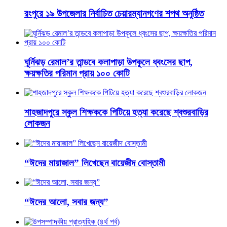
রংপুরে ১৯ উপজেলার নির্বাচিত চেয়ারম্যানগণের শপথ অনুষ্ঠিত
ঘূর্নিঝড় রেমাল’র তান্ডবে কলাপাড়া উপকূলে ধ্বংসের ছাপ,
ক্ষয়ক্ষতির পরিমান প্রায় ১০০ কোটি
শাহজাদপুরে স্কুল শিক্ষককে পিটিয়ে হত্যা করেছে শ্বশুরবাড়ির
লোকজন
“ঈদের মায়াজাল” লিখেছেন বায়েজীদ বোস্তামী
“ঈদের আলো, সবার জন্য”