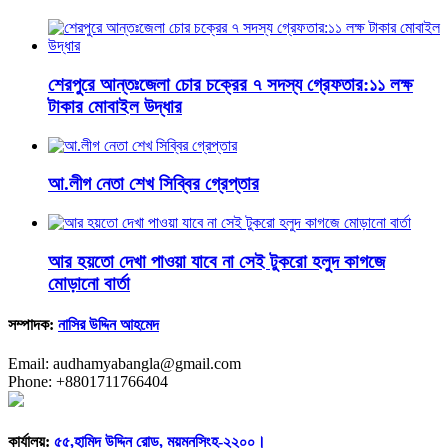
শেরপুরে আন্তঃজেলা চোর চক্রের ৭ সদস্য গ্রেফতার:১১ লক্ষ
টাকার মোবাইল উদ্ধার
আ.লীগ নেতা শেখ সিব্বির গ্রেপ্তার
আর হয়তো দেখা পাওয়া যাবে না সেই টুকরো হলুদ কাগজে
মোড়ানো বার্তা
সম্পাদক:
নাসির উদ্দিন আহমেদ
Email: audhamyabangla@gmail.com
Phone: +8801711766404
কার্যালয়:
৫৫,হামিদ উদ্দিন রোড, ময়মনসিংহ-২২০০।