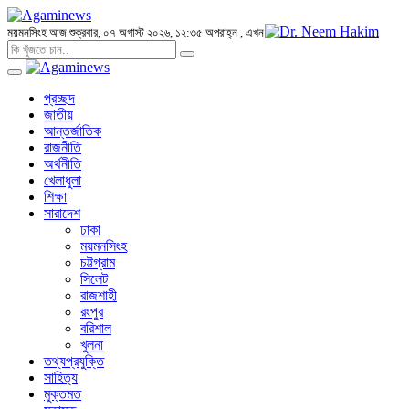
ময়মনসিংহ
আজ শুক্রবার, ০৭ অগাস্ট ২০২৬, ১২:৩৫ অপরাহ্ন
, এখন
প্রচ্ছদ
জাতীয়
আন্তর্জাতিক
রাজনীতি
অর্থনীতি
খেলাধুলা
শিক্ষা
সারাদেশ
ঢাকা
ময়মনসিংহ
চট্টগ্রাম
সিলেট
রাজশাহী
রংপুর
বরিশাল
খুলনা
তথ্যপ্রযুক্তি
সাহিত্য
মুক্তমত