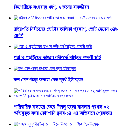
কিশোরীকে সংঘবদ্ধ ধর্ষণ, ২ জনের যাবজ্জীবন
রাষ্ট্রপতি নির্বাচনের ভোটার তালিকা প্রকাশ, ভোট দেবেন ৩৪৯
এমপি
পদ্মা ও গড়াইয়ের ভাঙনে নদীগর্ভে বাড়িঘর-ফসলী জমি
রুশ ক্ষেপণাস্ত্র রুখতে কেন ব্যর্থ ইউক্রেন
পারিবারিক কলহের জেরে শিবলু হত্যা মামলার প্রধান ০২
অভিযুক্ত সদর কোম্পানি র‌্যাব-১৪ এর অভিযানে গ্রেফতার