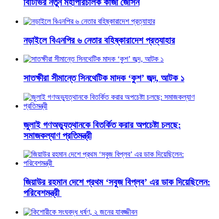
বিটিভির নতুন মহাপরিচালক কাজী জেসিন
নড়াইলে বিএনপির ৬ নেতার বহিষ্কারাদেশ প্রত্যাহার
সাতক্ষীরা সীমান্তে সিনথেটিক মাদক ‘কুশ’ জব্দ, আটক ১
জুলাই গণঅভ্যুত্থানকে বিতর্কিত করার অপচেষ্টা চলছে:
সমাজকল্যাণ প্রতিমন্ত্রী
জিয়াউর রহমান দেশে প্রথম ‘সবুজ বিপ্লব’ এর ডাক দিয়েছিলেন:
পরিবেশমন্ত্রী