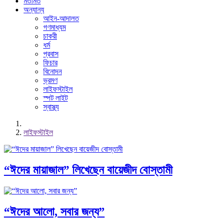
মতামত
অন্যান্য
আইন-আদালত
গণমাধ্যম
চাকরী
ধর্ম
প্রবাস
ফিচার
বিনোদন
ভ্রমণ
লাইফস্টাইল
স্পট লাইট
স্বাস্থ্য
লাইফস্টাইল
“ঈদের মায়াজাল” লিখেছেন বায়েজীদ বোস্তামী
“ঈদের আলো, সবার জন্য”