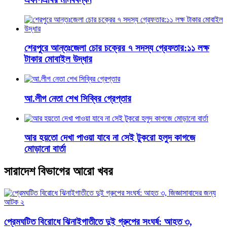
শেরপুরে আন্তঃজেলা চোর চক্রের ৭ সদস্য গ্রেফতার:১১ লক্ষ
টাকার মোবাইল উদ্ধার
আ.লীগ নেতা শেখ সিব্বির গ্রেপ্তার
আর হয়তো দেখা পাওয়া যাবে না সেই টুকরো হলুদ কাগজে
মোড়ানো বার্তা
সারাদেশ বিভাগের আরো খবর
প্রেমঘটিত বিরোধে ঝিনাইগাতীতে দুই গ্রুপের সংঘর্ষ: আহত ৩,