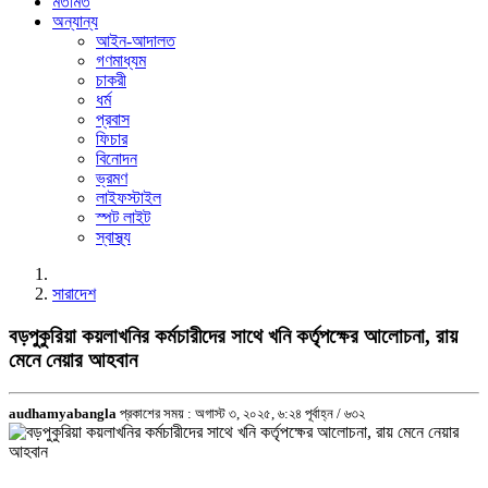
মতামত
অন্যান্য
আইন-আদালত
গণমাধ্যম
চাকরী
ধর্ম
প্রবাস
ফিচার
বিনোদন
ভ্রমণ
লাইফস্টাইল
স্পট লাইট
স্বাস্থ্য
সারাদেশ
বড়পুকুরিয়া কয়লাখনির কর্মচারীদের সাথে খনি কর্তৃপক্ষের আলোচনা, রায়
মেনে নেয়ার আহবান
audhamyabangla
প্রকাশের সময় : অগাস্ট ৩, ২০২৫, ৬:২৪ পূর্বাহ্ন /
৬৩২