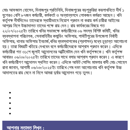
মোঃ আফজাল হোসেন, দিনাজপুর প্রতিনিধি, দিনাজপুরের বড়পুকুরিয়া কয়লাখনিতে দীর্ঘ ১
যুগেরও বেশি ৮৭জন কর্মচারী, কর্মকর্তা ও অন্যান্যপদে লোকজন কর্মরত আছেন। খনি
কর্তৃপক্ষ দীর্ঘদিনেও তাদেরকে স্থায়ীভাবে নিয়োগ প্রদান না করায় কর্ম চারীরা আইনের
আশ্রয় নিলে উচ্চাদালত তাদের পক্ষে রায় দেন। রায় কার্যকরের বিষয়ে গত
২২/০৭/২০২৫ইং তারিখে খনির সভাকক্ষে কর্মচারীদের ০৬ সদস্য বিশিষ্ট কমিটি, খনির
ব্যবস্থাপনা পরিচালক, সেনাবাহিনীর কমান্ডিং অফিসার, পার্বতীপুরের উপজেলা নির্বাহী
অফিসার, থানার অফিসার ইনচার্জ,খনির ব্যবস্থাপকের (প্রশাসন) মধ্যে চূড়ান্ত আলোচনা
হয়। তারা বিষয়টি খতিয়ে দেখবেন বলে কর্মচারীদেরকে আশ্বাস প্রদান করেন। এদিকে
কর্মচারীরা গত ৩১শে জুলাই আন্দোলনের আল্টিমেটাম দেন খনি কর্তৃপক্ষকে। খনি কর্তৃপক্ষ
আবারও ০৬/০৮/২০২৫ইং তারিখে তাদের সাথে বসার আশ্বাস প্রদান করেন। এ কারণে
খনি কর্মচারীগণ আন্দোলন স্থগিত করেন। এদিকে আউট সোসিং মামলার বাদী মোঃ সোহেল
রানা জানান, আগামী ০৬/০৮/২০২৫ইং তারিখে শেষ দফা আলোচনায় খনি কর্তৃপক্ষ উচ্চ
আদালতের রায় মেনে না নিলে আমরা দুর্বার আন্দোলন গড়ে তুলব।
আপনার মতামত লিখুন :