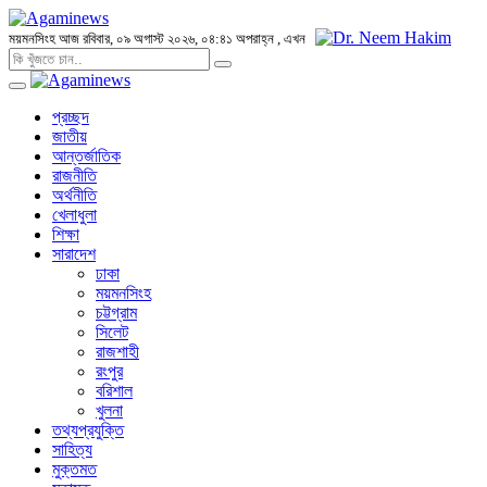
ময়মনসিংহ
আজ রবিবার, ০৯ অগাস্ট ২০২৬, ০৪:৪১ অপরাহ্ন
, এখন
প্রচ্ছদ
জাতীয়
আন্তর্জাতিক
রাজনীতি
অর্থনীতি
খেলাধুলা
শিক্ষা
সারাদেশ
ঢাকা
ময়মনসিংহ
চট্টগ্রাম
সিলেট
রাজশাহী
রংপুর
বরিশাল
খুলনা
তথ্যপ্রযুক্তি
সাহিত্য
মুক্তমত