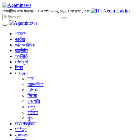
ময়মনসিংহ
আজ শুক্রবার, ০৭ অগাস্ট ২০২৬, ১২:৫৭ অপরাহ্ন
, এখন
প্রচ্ছদ
জাতীয়
আন্তর্জাতিক
রাজনীতি
অর্থনীতি
খেলাধুলা
শিক্ষা
সারাদেশ
ঢাকা
ময়মনসিংহ
চট্টগ্রাম
সিলেট
রাজশাহী
রংপুর
বরিশাল
খুলনা
তথ্যপ্রযুক্তি
সাহিত্য
মুক্তমত