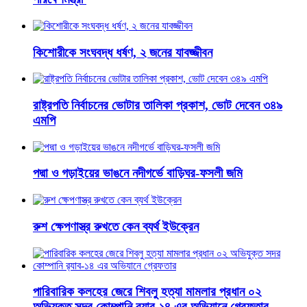
কিশোরীকে সংঘবদ্ধ ধর্ষণ, ২ জনের যাবজ্জীবন
রাষ্ট্রপতি নির্বাচনের ভোটার তালিকা প্রকাশ, ভোট দেবেন ৩৪৯
এমপি
পদ্মা ও গড়াইয়ের ভাঙনে নদীগর্ভে বাড়িঘর-ফসলী জমি
রুশ ক্ষেপণাস্ত্র রুখতে কেন ব্যর্থ ইউক্রেন
পারিবারিক কলহের জেরে শিবলু হত্যা মামলার প্রধান ০২
অভিযুক্ত সদর কোম্পানি র‌্যাব-১৪ এর অভিযানে গ্রেফতার