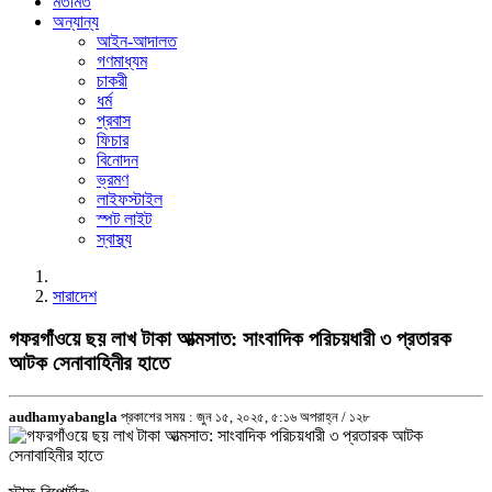
মতামত
অন্যান্য
আইন-আদালত
গণমাধ্যম
চাকরী
ধর্ম
প্রবাস
ফিচার
বিনোদন
ভ্রমণ
লাইফস্টাইল
স্পট লাইট
স্বাস্থ্য
সারাদেশ
গফরগাঁওয়ে ছয় লাখ টাকা আত্মসাত: সাংবাদিক পরিচয়ধারী ৩ প্রতারক
আটক সেনাবাহিনীর হাতে
audhamyabangla
প্রকাশের সময় : জুন ১৫, ২০২৫, ৫:১৬ অপরাহ্ন /
১২৮