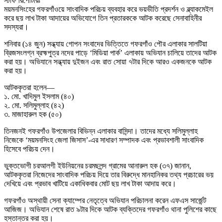
স্টাফ রিপোর্টারঃ
ময়মনসিংহের গফরগাঁওয়ে সাংবাদিক পরিচয় ব্যবহার করে ভয়ভীতি প্রদর্শন ও ব্ল্যাকমেইল
করে ছয় লাখ টাকা আদায়ের অভিযোগে তিন প্রতারককে আটক করেছে সেনাবাহিনীর
সদস্যরা।
শনিবার (১৪ জুন) সন্ধ্যায় গোপন সংবাদের ভিত্তিতে গফরগাঁও পৌর এলাকার সালটিয়া
ব্রিজসংলগ্ন ব্রহ্মপুত্র নদের পাড়ে ‘মিডিয়া পার্ক’ এলাকায় অভিযান চালিয়ে তাদের আটক
করা হয়। অভিযানে সন্ধ্যায় দুইজন এবং রাত সোয়া ৭টার দিকে আরও একজনকে আটক
করা হয়।
আটককৃতরা হলেন—
১. মো. খাদিমুল ইসলাম (৪০)
২. মো. সলিমুল্লাহ (৪২)
৩. মাজাহারুল হক (৫০)
তিনজনই গফরগাঁও উপজেলার বিভিন্ন এলাকার বাসিন্দা। তাদের মধ্যে সলিমুল্লাহ
নিজেকে ‘ময়মনসিংহ জেলা জিসাস’-এর সাধারণ সম্পাদক এবং প্রভাবশালী সাংবাদিক
হিসেবে পরিচয় দেন।
ভুক্তভোগী চরআলগী ইউনিয়নের চরমছলন্দ গ্রামের আনারুল হক (৩৭) জানান,
আটককৃতরা নিজেদের সাংবাদিক পরিচয় দিয়ে তার বিরুদ্ধে মানহানিকর তথ্য প্রচারের ভয়
দেখিয়ে এবং প্রভাব খাটিয়ে একাধিকবার মোট ছয় লাখ টাকা আদায় করে।
গফরগাঁও অস্থায়ী সেনা ক্যাম্পের নেতৃত্বে অভিযান পরিচালনা করেন এফএস সার্জেন্ট
আজিজ। অভিযান শেষে রাত ৯টার দিকে আটক ব্যক্তিদের গফরগাঁও থানা পুলিশের কাছে
হস্তান্তর করা হয়।