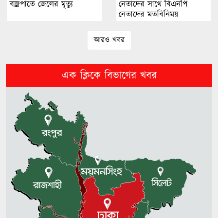
বজ্রপাতে জেলের মৃত্যু
নেতাদের সাথে বিএনপি
নেতাদের মতবিনিময়
ওসমানীনগর দুর্ঘটনা: দুই চালকই
আরও খবর
পলাতক, চলছে পুলিশি অভিযান
এক ক্লিকে বিভাগের খবর
টাঙ্গুয়ার হাওরে গোসলে নেমে পর্যটকের
মৃত্যু
নওগাঁ জেলা বিএনপির নেতাদের সঙ্গে
রিজভীর মতবিনিময়
শেখ হাসিনা ডিসেম্বরে দেশে ফিরে
আইনি পথে হাঁটুক: আইনমন্ত্রী
আওয়ামী লীগের প্রতি নমনীয় হওয়ার