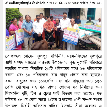
audhamyabangla
প্রকাশের সময় : মে ১৯, ২০২৫, ৬:৪৮ অপরাহ্ন /
২৩৭
তোফাজ্জল হোসেন ফুলপুর প্রতিনিধি: ময়মনসিংহের ফুলপুরে
প্রাণী সম্পদ দপ্তরের আওতায় উপজেলার ক্ষুদ্র নৃগোষ্ঠী পরিবারে
লটারির মাধ্যমে নির্বাচিত ২৬টি পরিবারের মধ্যে ১৩ পরিবারকে
বকনা এবং ১৩ পরিবারকে ষাঁড় বাছুর প্রদান করা হয়েছে।
বকনা বাছুরের জন্য ১০০কেজি এবং ষাঁড় বাছুরের জন্য ১৫০
কেজি গো-খাদ্য সহ গরু রাখার গোয়াল ঘর নির্মাণের জন্য
সিমেন্টের খুটি, টিন ও ফ্লোর ম্যাট বিতরণ করা হয়েছে। গত
রবিবার ১৮ মে বেলা সাড়ে ১১টায় উপজেলা প্রাণী সম্পদ দপ্তরে
উপজেলা নির্বাহী অফিসার সাদিয়া ইসলাম সীমা মহোদয় এ