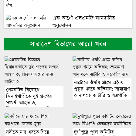
এক কার্গো এলএনজি আমদানির
অনুমোদন
দেশে ফিরতে চান সাকিব, ক্রীড়া
সারাদেশ বিভাগের আরো খবর
প্রতিমন্ত্রী বলছেন-সুযোগ নেই
ব্রহ্মপুত্র নদ থেকে তরুণের পা বাঁধা
মরদেহ উদ্ধার
নাটোরে ঔষধি গ্রামে অবৈধ
পুকুর খননে অভিযান: ভ্রাম্যমাণ
প্রেমঘটিত বিরোধে
বরগুনায় কিশোর নির্যাতনের ঘটনায়
আদালতে ব্যাটারি ও যন্ত্রপাতি
ঝিনাইগাতীতে দুই গ্রুপের
জব্দ
সংঘর্ষ: আহত ৩,
আদালতের মামলা
জিজ্ঞাসাবাদের জন্য আটক ২
নাটোরে বিমানমন্ত্রী ও হুইপের পথসভা
থেকে উদ্ধার অস্ত্রটি খেলনা পিস্তল
নদীতে মাছ ধরতে গিয়ে
দুর্গাপুরে পূজা কমিটির