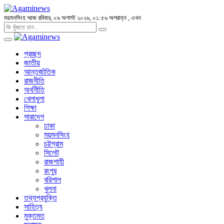
ময়মনসিংহ
আজ রবিবার, ০৯ অগাস্ট ২০২৬, ০১:৫৬ অপরাহ্ন
, এখন
প্রচ্ছদ
জাতীয়
আন্তর্জাতিক
রাজনীতি
অর্থনীতি
খেলাধুলা
শিক্ষা
সারাদেশ
ঢাকা
ময়মনসিংহ
চট্টগ্রাম
সিলেট
রাজশাহী
রংপুর
বরিশাল
খুলনা
তথ্যপ্রযুক্তি
সাহিত্য
মুক্তমত