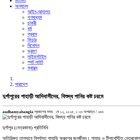
মতামত
অন্যান্য
আইন-আদালত
গণমাধ্যম
চাকরী
ধর্ম
প্রবাস
ফিচার
বিনোদন
ভ্রমণ
লাইফস্টাইল
স্পট লাইট
স্বাস্থ্য
সারাদেশ
দুর্গাপুরের পাহাড়ী আদিবাসীদের, বিশুদ্ধ পানির কষ্ট চরমে
audhamyabangla
প্রকাশের সময় : মে ১২, ২০২৫, ১:২৩ অপরাহ্ন /
২৬৩
দুর্গাপুর (নেত্রকানা) প্রতিনিধি
অতিরিক্ত তাপদাহে বিপর্যস্ত পাহাড়ি অঞ্চলের জনজীবন। পাহাড় ও টিলাবেস্টিত নেত্রকোনার