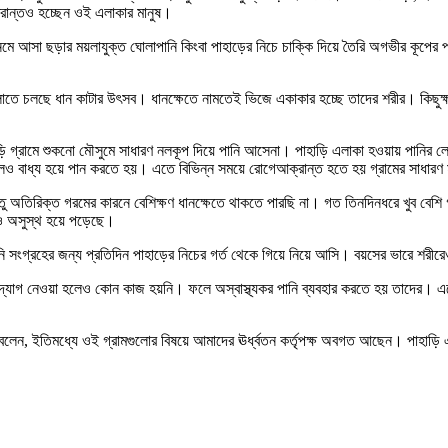
রান্তও হচ্ছেন ওই এলাকার মানুষ।
েমে আসা ছড়ার ময়লাযুক্ত ঘোলাপানি কিংবা পাহাড়ের নিচে চাক্কি দিয়ে তৈরি অগভীর কূপের প
গুলোতে চলছে ধান কাটার উৎসব। ধানক্ষেতে নামতেই ভিজে একাকার হচ্ছে তাদের শরীর। কিছুক্ষন
হাড়ি গ্রামে শুকনো মৌসুমে সাধারণ নলকূপ দিয়ে পানি আসেনা। পাহাড়ি এলাকা হওয়ায় পানির লে
ও বাধ্য হয়ে পান করতে হয়। এতে বিভিন্ন সময়ে রোগেআক্রান্ত হতে হয় গ্রামের সাধারণ 
 অতিরিক্ত গরমের কারনে বেশিক্ষণ ধানক্ষেতে থাকতে পারছি না। গত তিনদিনধরে খুব বেশি 
রাও অসুস্থ হয়ে পড়েছে।
্ধ পানি সংগ্রহের জন্য প্রতিদিন পাহাড়ের নিচের গর্ত থেকে গিয়ে নিয়ে আসি। বয়সের ভারে 
 উদ্যোগ নেওয়া হলেও কোন কাজ হয়নি। ফলে অস্বাস্থ্যকর পানি ব্যবহার করতে হয় তাদের। এত
েন, ইতিমধ্যে ওই গ্রামগুলোর বিষয়ে আমাদের ঊর্ধ্বতন কর্তৃপক্ষ অবগত আছেন। পাহাড়ি এ