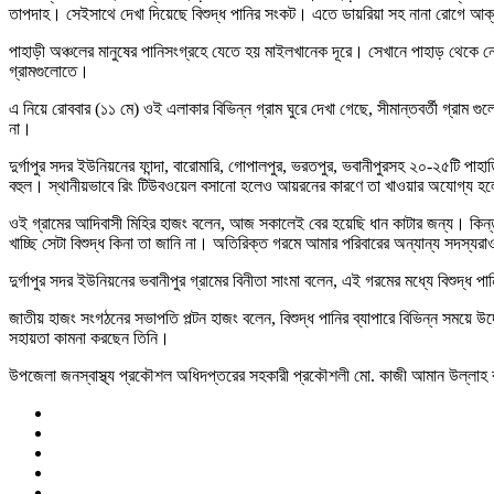
তাপদাহ। সেইসাথে দেখা দিয়েছে বিশুদ্ধ পানির সংকট। এতে ডায়রিয়া সহ নানা রোগে আক্
পাহাড়ী অঞ্চলের মানুষের পানিসংগ্রহে যেতে হয় মাইলখানেক দূরে। সেখানে পাহাড় থেকে ন
গ্রামগুলোতে।
এ নিয়ে রোববার (১১ মে) ওই এলাকার বিভিন্ন গ্রাম ঘুরে দেখা গেছে, সীমান্তবর্তী গ্রাম 
না।
দুর্গাপুর সদর ইউনিয়নের ফান্দা, বারোমারি, গোপালপুর, ভরতপুর, ভবানীপুরসহ ২০-২৫টি পা
বহুল। স্থানীয়ভাবে রিং টিউবওয়েল বসানো হলেও আয়রনের কারণে তা খাওয়ার অযোগ্য হলে
ওই গ্রামের আদিবাসী মিহির হাজং বলেন, আজ সকালেই বের হয়েছি ধান কাটার জন্য। কিন্তু
খাচ্ছি সেটা বিশুদ্ধ কিনা তা জানি না। অতিরিক্ত গরমে আমার পরিবারের অন্যান্য সদস্য
দুর্গাপুর সদর ইউনিয়নের ভবানীপুর গ্রামের বিনীতা সাংমা বলেন, এই গরমের মধ্যে বিশুদ
জাতীয় হাজং সংগঠনের সভাপতি পল্টন হাজং বলেন, বিশুদ্ধ পানির ব্যাপারে বিভিন্ন সময়ে
সহায়তা কামনা করছেন তিনি।
উপজেলা জনস্বাস্থ্য প্রকৌশল অধিদপ্তরের সহকারী প্রকৌশলী মো. কাজী আমান উল্লাহ বল