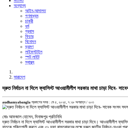
মতামত
অন্যান্য
আইন-আদালত
গণমাধ্যম
চাকরী
ধর্ম
প্রবাস
ফিচার
বিনোদন
ভ্রমণ
লাইফস্টাইল
স্পট লাইট
স্বাস্থ্য
সারাদেশ
দ্রুত নির্বাচন না দিলে ফ্যাসিস্ট আওয়ামীলীগ সরকার মাথা চাড়া দিবে- 
audhamyabangla
প্রকাশের সময় : মে ৫, ২০২৫, ৭:২৮ অপরাহ্ন /
২০৩
মোঃ আফজাল হোসেন, দিনাজপুর প্রতিনিধি
দ্রুত নির্বাচন না দিলে ফ্যাসিস্ট আওয়ামীলীগ সরকার মাথা চাড়া দিবে। আওয়ামীলীগ ফ্যাস
হাতকে শক্তিশালী করতে এবং ৩১ দফা বাস্তবায়নের লক্ষে দ্রুত জাতীয় নির্বাচন দেওয়া প