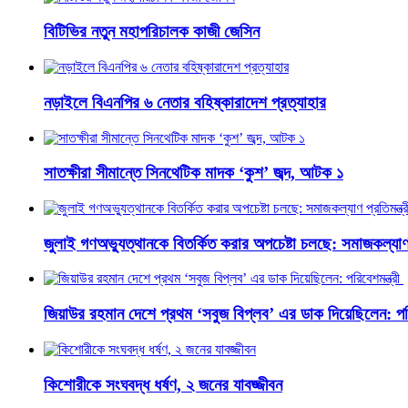
বিটিভির নতুন মহাপরিচালক কাজী জেসিন
নড়াইলে বিএনপির ৬ নেতার বহিষ্কারাদেশ প্রত্যাহার
সাতক্ষীরা সীমান্তে সিনথেটিক মাদক ‘কুশ’ জব্দ, আটক ১
জুলাই গণঅভ্যুত্থানকে বিতর্কিত করার অপচেষ্টা চলছে: সমাজকল্যাণ প
জিয়াউর রহমান দেশে প্রথম ‘সবুজ বিপ্লব’ এর ডাক দিয়েছিলেন: পরি
কিশোরীকে সংঘবদ্ধ ধর্ষণ, ২ জনের যাবজ্জীবন