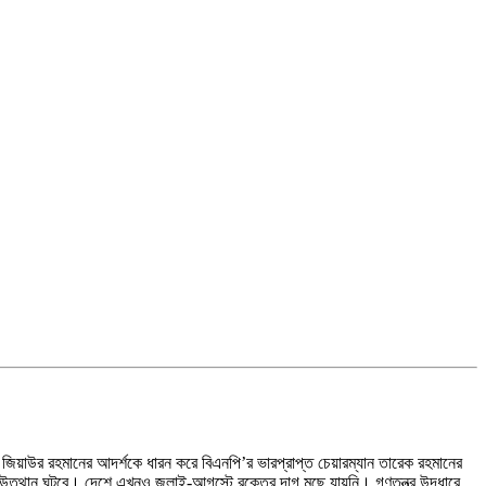
ট জিয়াউর রহমানের আদর্শকে ধারন করে বিএনপি’র ভারপ্রাপ্ত চেয়ারম্যান তারেক রহমানের
 উত্থান ঘটবে। দেশে এখনও জুলাই-আগস্টে রক্তের দাগ মুছে যায়নি। গণতন্ত্র উদ্ধারে