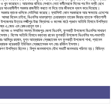
া ও খুন করেছেন। আয়নাঘর বানিয়ে সেখানে নেতা কর্মীদেরকে দিনের পর দিন বন্ধী রেখে
৬ বছর আওয়ামীলীগ সরকার রাজনীতি করতে না দিয়ে তার জীবনকে ধ্বংস করে দিয়েছে।
িনা সরকার ব্যাংক গুলিকে দেউলিয়া করেছে। ফ্যাসিস্ট কোন সরকারকে আর ক্ষমতায় এদেশের
মরা বিভেদ চাইনা, বিএনপির ভারপ্রাপ্ত চেয়ারম্যান তারেক জিয়ার হাতকে শক্তিশালী
লার উত্তর লক্ষ্মীপুর উচ্চ বিদ্যালয় ও কলেজ মাঠে প্রধান অতিথি হিসাবে উপস্থিত
আলহাজ্ব এ.জেড এম রেজওয়ানুল হক।
 কলেজ ও সম্মানিত সদস্য দিনাজপুর জেলা বিএনপি, ফুলবাড়ী উপজেলা বিএনপির সাধারণ
ল ইসলাম। বিশেষ অতিথি হিসাবে বক্তব্য রাখেন ফুলবাড়ী উপজেলা বিএনপির সহ-সভাপতি
ঃ আমিনুর রহমান, যুগ্ন আহব্বায়ক স্বেচ্ছাবেক দল ফুলবাড়ী উপজেলা শাখা, প্যানেল
ব্বায়ক খয়েরবাড়ী ইউনিয়ন স্বেচ্ছাসেবক দল মোঃ রবিউল ইসলাম।
াদিকগণ উপস্থিত ছিলেন। বিপুল জনসমাগমে যৌথ সভাটি জনসভায় পরিণত হয়। বিভিন্ন