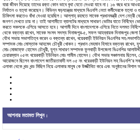
যারা জীবন দিয়েছে তাদের রক্ত কোন ভাবে বৃথা যেতে দেওয়া যাবে না। ১৬ বছর ধরে আওয়ামীল
নির্যাতন ও হত্যা করেছেন। বিভিন্ন ষড়যন্ত্রের মাধ্যমে বিএনপি নেতা কর্মীদেরকে হত
চিকিৎসা করতেও বাঁধা দেওয়া হয়েছিল। আল্লাহ্ রহমতে সাবেক প্রধানমন্ত্রী দেশ নেত্রী
জনগণ দেখতে চায় না। তাই আগামীতে ব্যালটের মাধ্যমে সাধারণ ভোটার যাতে নির্বিঘ্নে
করতে সকলকে এগিয়ে আসতে হবে। আগামী দিনে বাংলাদেশকে এগিয়ে নিতে দলমত নির্বিশেষে
থেকে বক্তব্য রাখেন, সাবেক সংসদ সদস্য দিনাজপুর-৫, সফল আহব্বায়ক দিনাজপুর জেলা ব
যৌথ সভায় সভাপতিত্ব করেন ও বক্তব্য রাখেন, খয়েরবাড়ী ইউনিয়ন বিএনপির সহ-সভাপতি ম
সম্পাদক মোঃ মোস্তাক আহমেদ চৌধুরী খোকন। প্রধান মেহমান হিসাবে বক্তব্য রাখেন, যু
মোঃ মোজাফ্ফ হোসেন চৌধুরী, যুগ্ন সাধারণ সম্পাদক ফুলবাড়ী উপজেলা বিএনপির আলাউদ্দী
চেয়ারম্যান ০৫নং খয়েরবাড়ী ইউনিয়ন মোঃ শামীম হোসেন। যৌথ সভার সঞ্চালনায় ছিলেন, 
আয়োজনে ছিলেন বাংলাদেশ জাতীয়তাবাদী দল ০৫ নং খয়েরবাড়ী ইউনিয়ন সহ বিএনপি’র সকল
এলাকা থেকে খন্ড খন্ড মিছিল নিয়ে এলাকার মানুষ কে উজ্জীবিত করে এবং অনুষ্ঠানের বিশ
আপনার মতামত লিখুন :