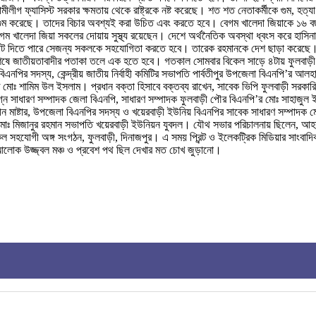
ীগ ফ্যাসিস্ট সরকার ক্ষমতায় থেকে রাষ্ট্রকে নষ্ট করেছে। শত শত নেতাকর্মীকে গুম, হত্য
্যা ও গুম করেছে। তাদের বিচার অবশ্যই করা উচিত এবং করতে হবে। বেগম খালেদা জিয়াকে ১
 বেগম খালেদা জিয়া সকলের দোয়ায় সুস্থ্য রয়েছেন। দেশে অর্থনৈতিক অবস্থা ধ্বংস করে হাস
 ভোট দিতে পারে সেজন্য সকলকে সহযোগিতা করতে হবে। তারেক রহমানকে দেশ ছাড়া করেছে। আ
 জাতীয়তাবাদীর পতাকা তলে এক হতে হবে। গতকাল সোমবার বিকেল সাড়ে ৪টায় ফুলবাড়ী উপজে
িএনপির সদস্য, কেন্দ্রীয় জাতীয় নির্বাহী কমিটির সভাপতি পার্বতীপুর উপজেলা বিএনপি’র 
োঃ শামিম উল ইসলাম। প্রধান বক্তা হিসাবে বক্তব্য রাখেন, সাবেক ভিপি ফুলবাড়ী সরকারি
গ্ন সাধারণ সম্পাদক জেলা বিএনপি, সাধারণ সম্পাদক ফুলবাড়ী পৌর বিএনপি’র মোঃ সাহাজু
ন মাষ্টার, উপজেলা বিএনপির সদস্য ও খয়েরবাড়ী ইউনিয় বিএনপির সাবেক সাধারণ সম্পাদক মো
মোঃ মিজানুর রহমান সভাপতি খয়েরবাড়ী ইউনিয়ন যুবদল। যৌথ সভার পরিচালনায় ছিলেন, আহ
 সহযোগী অঙ্গ সংগঠন, ফুলবাড়ী, দিনাজপুর। এ সময় প্রিন্ট ও ইলেকট্রিক মিডিয়ার সাংব
াল আলোক উজ্জ্বল মঞ্চ ও প্রবেশ পথ ছিল দেখার মত চোখ জুড়ানো।