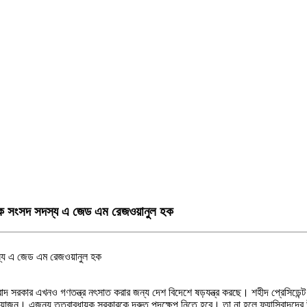
সাবেক সংসদ সদস্য এ জেড এম রেজওয়ানুল হক
িবাদ সরকার এখনও গণতন্ত্র নৎসাত করার জন্য দেশ বিদেশে ষড়যন্ত্র করছে। শহীদ প্রেসিডেন্
্রয়োজন। এজন্য তত্বাবধায়ক সরকারকে দ্রুত পদক্ষেপ নিতে হবে। তা না হলে ফ্যাসিবাদদের