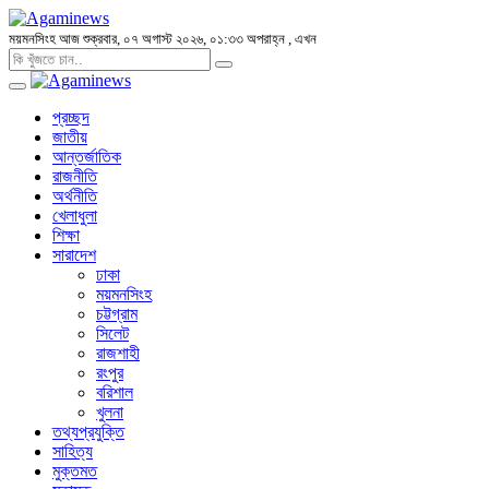
ময়মনসিংহ
আজ শুক্রবার, ০৭ অগাস্ট ২০২৬, ০১:৩৩ অপরাহ্ন
, এখন
প্রচ্ছদ
জাতীয়
আন্তর্জাতিক
রাজনীতি
অর্থনীতি
খেলাধুলা
শিক্ষা
সারাদেশ
ঢাকা
ময়মনসিংহ
চট্টগ্রাম
সিলেট
রাজশাহী
রংপুর
বরিশাল
খুলনা
তথ্যপ্রযুক্তি
সাহিত্য
মুক্তমত