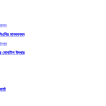
িএবির মানববন্ধন
ার মোবাইল উদ্ধার
র্তা