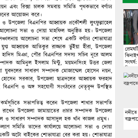
য়ন এবং রিক্সা চালক সমবায় সমিতি পৃথকভাবে বর্ণাঢ্য
ভোজনের আয়োজন করে।
 ও উপজেলা বিএনপির আহ্বায়ক প্রকৌশলী লুৎফুল্লাহেল
 এক আলোচনা সভা ও দোয়া মাহফিল অনুষ্ঠিত হয়। উপজেলা
্চালনায় আলোচনা সভা শেষে একটি বর্ণাঢ্য শোভাযাত্রা
ুগ্ম আহ্বায়ক আতিকুর রাজ্জাক ভুঁইয়া হীরা, উপজেলা
প্রেমঘ
ব হাদিস মিঞা, পৌর বিএনপির সদস্য সচিব নূরে আলম
ঝিনাইগ
সংঘর্
্পাদক আমিনুল ইসলাম মিন্টু, ময়মনসিংহ উত্তর জেলা
জিজ্ঞ
লা যুবদলের সাধারণ সম্পাদক মোজাম্মেল হোসেন নয়ন,
ল হোসেন সরকার, উপজেলা ছাত্রদলের আহ্বায়ক ফরহাদ
বিএনপি ও অঙ্গ সহযোগী সংগঠনের নেতৃবৃন্দ উপস্থিত
কর্মসূচিতে সভাপতিত্ব করেন উপজেলা শাখার সভাপতি
য রাখেন উপজেলা জামায়াতের প্রচার সম্পাদক উপজেলা
নদীতে
ুল ও সাধারণ সম্পাদক আসাদুল হক খাঁন কাজল প্রমুখ।
বজ্রপা
ল্যাণ সমিতি তাদের কার্যালয়ে আলোচনা সভা ও দোয়া
কটি অটো বাইকের শোভাযাত্রা বের করা হয়। শোভাযাত্রা