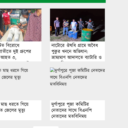
জামায়াত আমিরের নেতৃত্বে সচিবালয়ে
মব সৃষ্টি করা হয়েছে: রাশেদ খাঁন
এক কার্গো এলএনজি আমদানির
টিত বিরোধে
নাটোরে ঔষধি গ্রামে অবৈধ
অনুমোদন
াতীতে দুই গ্রুপের
পুকুর খননে অভিযান:
ষ: আহত ৩,
ভ্রাম্যমাণ আদালতে ব্যাটারি ও
াসাবাদের জন্য আটক ২
যন্ত্রপাতি জব্দ
দেশে ফিরতে চান সাকিব, ক্রীড়া
প্রতিমন্ত্রী বলছেন-সুযোগ নেই
ব্রহ্মপুত্র নদ থেকে তরুণের পা বাঁধা
 মাছ ধরতে গিয়ে
দুর্গাপুরে পূজা কমিটির
মরদেহ উদ্ধার
তে জেলের মৃত্যু
নেতাদের সাথে বিএনপি
নেতাদের মতবিনিময়
বরগুনায় কিশোর নির্যাতনের ঘটনায়