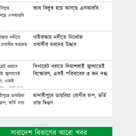
র‌্যাব বিলুপ্ত হয়ে আসছে এসআরবি
গাইবান্ধায় নদীতে নিখোঁজ
প্রবাসীর মরদেহ উদ্ধার
সিগারেট ধরাতে দিয়াশলাই জ্বালাতেই
বিস্ফোরণ, একই পরিবারের ৩ জন দগ্ধ
মাদারীপুরে ডায়রিয়া রোগীর চাপ, ভর্তি
প্রায় দ্বিগুণ
‘শেখ হাসিনা দেশে ফিরলে বরণ করে
সারাদেশ বিভাগের আরো খবর
নিব ফাঁসির কাষ্ঠে নেওয়ার জন্য’