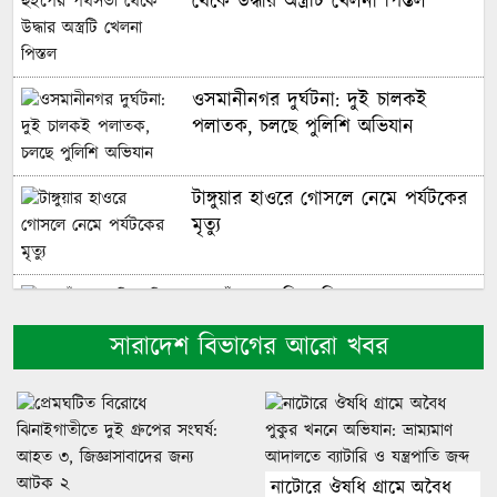
থেকে উদ্ধার অস্ত্রটি খেলনা পিস্তল
ওসমানীনগর দুর্ঘটনা: দুই চালকই
পলাতক, চলছে পুলিশি অভিযান
টাঙ্গুয়ার হাওরে গোসলে নেমে পর্যটকের
মৃত্যু
নওগাঁ জেলা বিএনপির নেতাদের সঙ্গে
রিজভীর মতবিনিময়
সারাদেশ বিভাগের আরো খবর
শেখ হাসিনা ডিসেম্বরে দেশে ফিরে
আইনি পথে হাঁটুক: আইনমন্ত্রী
নাটোরে ঔষধি গ্রামে অবৈধ
আওয়ামী লীগের প্রতি নমনীয় হওয়ার