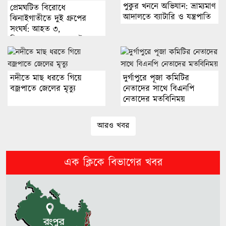
পুকুর খননে অভিযান: ভ্রাম্যমাণ
প্রেমঘটিত বিরোধে
সুযোগ নেই: প্রতিমন্ত্রী পুতুল
আদালতে ব্যাটারি ও যন্ত্রপাতি
ঝিনাইগাতীতে দুই গ্রুপের
জব্দ
সংঘর্ষ: আহত ৩,
জিজ্ঞাসাবাদের জন্য আটক ২
প্রতিরক্ষা চুক্তি করতে যাচ্ছে তুরস্ক,
সৌদি আরব ও পাকিস্তান
নদীতে মাছ ধরতে গিয়ে
দুর্গাপুরে পূজা কমিটির
বজ্রপাতে জেলের মৃত্যু
৩ দিনের প্রস্তুতি ম্যাচেও হারের শঙ্কায়
নেতাদের সাথে বিএনপি
নেতাদের মতবিনিময়
বাংলাদেশ
আরও খবর
নারায়ণগঞ্জে গ্যাস লিকেজ থেকে আগুন,
একই পরিবারের দগ্ধ ৩
এক ক্লিকে বিভাগের খবর
চট্টগ্রামে মধ্যরাতে নওফেলের বাসভবনে
অগ্নিসংযোগের চেষ্টা
‘তোমার আত্মাই তোমার সর্বশ্রেষ্ঠ