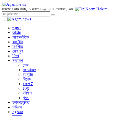
ময়মনসিংহ
আজ রবিবার, ০৯ অগাস্ট ২০২৬, ০২:৪০ অপরাহ্ন
, এখন
প্রচ্ছদ
জাতীয়
আন্তর্জাতিক
রাজনীতি
অর্থনীতি
খেলাধুলা
শিক্ষা
সারাদেশ
ঢাকা
ময়মনসিংহ
চট্টগ্রাম
সিলেট
রাজশাহী
রংপুর
বরিশাল
খুলনা
তথ্যপ্রযুক্তি
সাহিত্য
মুক্তমত