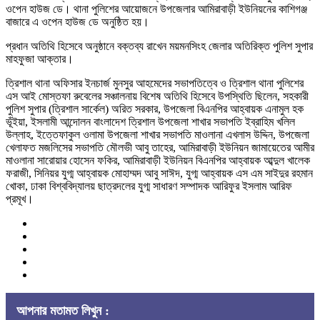
ওপেন হাউজ ডে। থানা পুলিশের আয়োজনে উপজেলার আমিরাবাড়ী ইউনিয়নের কাশিগঞ্জ
বাজারে এ ওপেন হাউজ ডে অনুষ্ঠিত হয়।
প্রধান অতিথি হিসেবে অনুষ্ঠানে বক্তব্য রাখেন ময়মনসিংহ জেলার অতিরিক্ত পুলিশ সুপার
মাহফুজা আক্তার।
ত্রিশাল থানা অফিসার ইনচার্জ মুনসুর আহমেদের সভাপতিত্বে ও ত্রিশাল থানা পুলিশের
এস আই মোস্তফা রুবেলের সঞ্চালনায় বিশেষ অতিথি হিসেবে উপস্থিতি ছিলেন, সহকারী
পুলিশ সুপার (ত্রিশাল সার্কেল) অরিত সরকার, উপজেলা বিএনপির আহ্বায়ক এনামুল হক
ভূঁইয়া, ইসলামী আন্দোলন বাংলাদেশ ত্রিশাল উপজেলা শাখার সভাপতি ইব্রাহিম খলিল
উল্লাহ, ইত্তেফাকুল ওলামা উপজেলা শাখার সভাপতি মাওলানা এখলাস উদ্দিন, উপজেলা
খেলাফত মজলিসের সভাপতি মৌলভী আবু তাহের, আমিরাবাড়ী ইউনিয়ন জামায়েতের আমীর
মাওলানা সারোয়ার হোসেন ফকির, আমিরাবাড়ী ইউনিয়ন বিএনপির আহ্বায়ক আব্দুল খালেক
ফরাজী, সিনিয়র যুগ্ম আহ্বায়ক মোহাম্মদ আবু সাঈদ, যুগ্ম আহ্বায়ক এস এম সাইদুর রহমান
খোকা, ঢাকা বিশ্ববিদ্যালয় ছাত্রদলের যুগ্ম সাধারণ সম্পাদক আরিফুর ইসলাম আরিফ
প্রমূখ।
আপনার মতামত লিখুন :