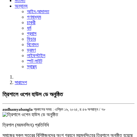
মতামত
অন্যান্য
আইন-আদালত
গণমাধ্যম
চাকরী
ধর্ম
প্রবাস
ফিচার
বিনোদন
ভ্রমণ
লাইফস্টাইল
স্পট লাইট
স্বাস্থ্য
সারাদেশ
ত্রিশালে ওপেন হাউস ডে অনুষ্ঠিত
audhamyabangla
প্রকাশের সময় : এপ্রিল ১৯, ২০২৫, ৪:৫৬ অপরাহ্ন /
৭৮
ত্রিশাল (ময়মনসিংহ) প্রতিনিধি
সমাজের সকল স্তরের বিশিষ্টজনদের অংশ গ্রহনে ময়মনসিংহের ত্রিশালে অনুষ্ঠিত হয়েছে