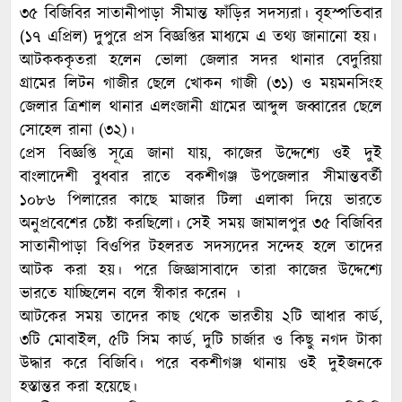
৩৫ বিজিবির সাতানীপাড়া সীমান্ত ফাঁড়ির সদস্যরা। বৃহস্পতিবার
(১৭ এপ্রিল) দুপুরে প্রস বিজ্ঞপ্তির মাধ্যমে এ তথ্য জানানো হয়।
আটকককৃতরা হলেন ভোলা জেলার সদর থানার বেদুরিয়া
গ্রামের লিটন গাজীর ছেলে খোকন গাজী (৩১) ও ময়মনসিংহ
জেলার ত্রিশাল থানার এলংজানী গ্রামের আব্দুল জব্বারের ছেলে
সোহেল রানা (৩২)।
প্রেস বিজ্ঞপ্তি সূত্রে জানা যায়, কাজের উদ্দেশ্যে ওই দুই
বাংলাদেশী বুধবার রাতে বকশীগঞ্জ উপজেলার সীমান্তবর্তী
১০৮৬ পিলারের কাছে মাজার টিলা এলাকা দিয়ে ভারতে
অনুপ্রবেশের চেষ্টা করছিলো। সেই সময় জামালপুর ৩৫ বিজিবির
সাতানীপাড়া বিওপির টহলরত সদস্যদের সন্দেহ হলে তাদের
আটক করা হয়। পরে জিজ্ঞাসাবাদে তারা কাজের উদ্দেশ্যে
ভারতে যাচ্ছিলেন বলে স্বীকার করেন ।
আটকের সময় তাদের কাছ থেকে ভারতীয় ২টি আধার কার্ড,
৩টি মোবাইল, ৫টি সিম কার্ড, দুটি চার্জার ও কিছু নগদ টাকা
উদ্ধার করে বিজিবি। পরে বকশীগঞ্জ থানায় ওই দুইজনকে
হস্তান্তর করা হয়েছে।