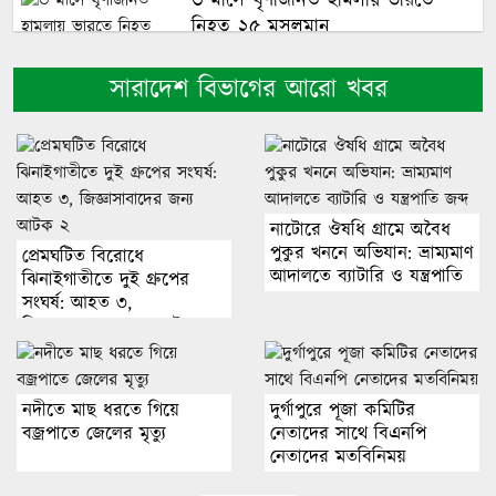
৩ মাসে ঘৃণাজনিত হামলায় ভারতে
নিহত ২৫ মুসলমান
সারাদেশ বিভাগের আরো খবর
সিলেটে হামের উপসর্গ নিয়ে ৩ জনের
মৃত্যু
জো বাইডেনের ক্যান্সার আরো ছড়িয়ে
পড়েছে
নাটোরে ঔষধি গ্রামে অবৈধ
পুকুর খননে অভিযান: ভ্রাম্যমাণ
প্রেমঘটিত বিরোধে
আদালতে ব্যাটারি ও যন্ত্রপাতি
ঝিনাইগাতীতে দুই গ্রুপের
এসব ফালতু বিষয় পাত্তা দিই না,
জব্দ
সংঘর্ষ: আহত ৩,
রণজয়-শ্যামৌপ্তির বিচ্ছেদ নিয়ে অভিকা
জিজ্ঞাসাবাদের জন্য আটক ২
ঢাকার বাইরে উন্নত চিকিৎসায় চীনের
নদীতে মাছ ধরতে গিয়ে
দুর্গাপুরে পূজা কমিটির
বজ্রপাতে জেলের মৃত্যু
সহায়তায় ২০ হাসপাতাল
নেতাদের সাথে বিএনপি
নেতাদের মতবিনিময়