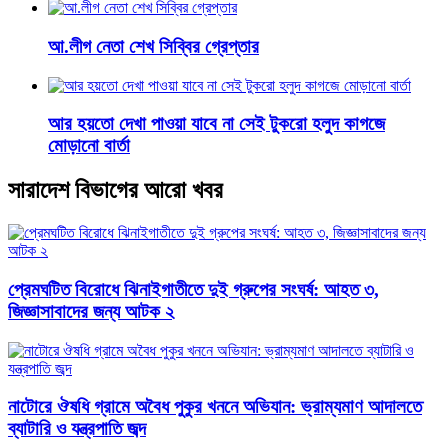
আ.লীগ নেতা শেখ সিব্বির গ্রেপ্তার
আর হয়তো দেখা পাওয়া যাবে না সেই টুকরো হলুদ কাগজে
মোড়ানো বার্তা
সারাদেশ বিভাগের আরো খবর
প্রেমঘটিত বিরোধে ঝিনাইগাতীতে দুই গ্রুপের সংঘর্ষ: আহত ৩,
জিজ্ঞাসাবাদের জন্য আটক ২
নাটোরে ঔষধি গ্রামে অবৈধ পুকুর খননে অভিযান: ভ্রাম্যমাণ আদালতে
ব্যাটারি ও যন্ত্রপাতি জব্দ