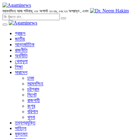
ময়মনসিংহ
আজ শনিবার, ০৮ অগাস্ট ২০২৬, ০৬:২২ অপরাহ্ন
, এখন
প্রচ্ছদ
জাতীয়
আন্তর্জাতিক
রাজনীতি
অর্থনীতি
খেলাধুলা
শিক্ষা
সারাদেশ
ঢাকা
ময়মনসিংহ
চট্টগ্রাম
সিলেট
রাজশাহী
রংপুর
বরিশাল
খুলনা
তথ্যপ্রযুক্তি
সাহিত্য
মুক্তমত