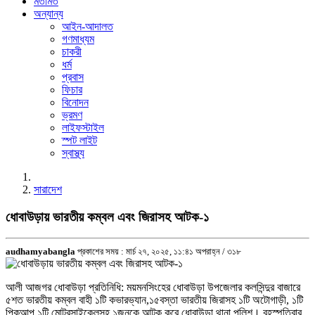
মতামত
অন্যান্য
আইন-আদালত
গণমাধ্যম
চাকরী
ধর্ম
প্রবাস
ফিচার
বিনোদন
ভ্রমণ
লাইফস্টাইল
স্পট লাইট
স্বাস্থ্য
সারাদেশ
ধোবাউড়ায় ভারতীয় কম্বল এবং জিরাসহ আটক-১
audhamyabangla
প্রকাশের সময় : মার্চ ২৭, ২০২৫, ১১:৪১ অপরাহ্ন /
৩১৮
আলী আজগর ধোবাউড়া প্রতিনিধি: ময়মনসিংহের ধোবাউড়া উপজেলার কলসিন্দুর বাজারে
৫শত ভারতীয় কম্বল বাহী ১টি কভারভ্যান,১৫বস্তা ভারতীয় জিরাসহ ১টি অটোগাড়ী, ১টি
পিকআপ,১টি মোটরসাইকেলসহ ১জনকে আটক করে ধোবাউড়া থানা পুলিশ। বৃহস্পতিবার