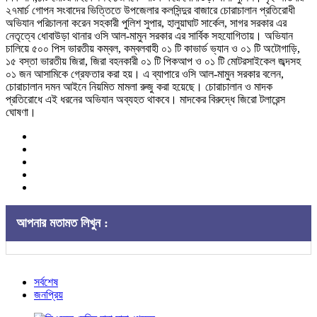
২৭মার্চ গোপন সংবাদের ভিত্তিতে উপজেলার কলসিন্দুর বাজারে চোরাচালান প্রতিরোধী
অভিযান পরিচালনা করেন সহকারী পুলিশ সুপার, হালুয়াঘাট সার্কেল, সাগর সরকার এর
নেতৃত্বে ধোবাউড়া থানার ওসি আল-মামুন সরকার এর সার্বিক সহযোগিতায়। অভিযান
চালিয়ে ৫০০ পিস ভারতীয় কম্বল, কম্বলবাহী ০১ টি কাভার্ড ভ্যান ও ০১ টি অটোগাড়ি,
১৫ বস্তা ভারতীয় জিরা, জিরা বহনকারী ০১ টি পিকআপ ও ০১ টি মোটরসাইকেল জব্দসহ
০১ জন আসামিকে গ্রেফতার করা হয়। এ ব্যাপারে ওসি আল-মামুন সরকার বলেন,
চোরাচালান দমন আইনে নিয়মিত মামলা রুজু করা হয়েছে। চোরাচালান ও মাদক
প্রতিরোধে এই ধরনের অভিযান অব্যহত থাকবে। মাদকের বিরুদ্ধে জিরো টলারেন্স
ঘোষণা।
আপনার মতামত লিখুন :
সর্বশেষ
জনপ্রিয়