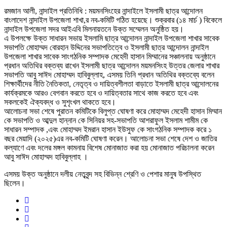
রমজান আলী, নান্দাইল প্রতিনিধি : ময়মনসিংহের নান্দাইলে ইসলামী ছাত্র আন্দোলন
বাংলাদেশ নান্দাইল উপজেলা শাখা,র নব-কমিটি গঠিত হয়েছে। শুক্রবার (১৪ মার্চ ) বিকেলে
নান্দাইল উপজেলা সদর আইএবি মিলনায়তনে উক্ত সম্মেলন অনুষ্ঠিত হয়।
এ উপলক্ষে উক্ত সাধারন সভায় ইসলামি ছাত্র আন্দোলন নান্দাইল উপজেলা শাখার সাবেক
সভাপতি মোহাম্মদ বোরহান উদ্দিনের সভাপতিত্বে ও ইসলামী ছাত্র আন্দোলন নান্দাইল
উপজেলা শাখার সাবেক সাংগঠনিক সম্পাদক মেহেদী হাসান মিম্মানের সঞ্চালনায় অনুষ্ঠানে
প্রধান অতিথির বক্তব্য রাখেন ইসলামী ছাত্র আন্দোলন ময়মনসিংহ উত্তর জেলার শাখার
সভাপতি আবু সাঈদ মোহাম্মদ হাবিবুল্লাহ, এসময় তিনি প্রধান অতিথির বক্তব্যে বলেন
শিক্ষার্থীদের নীতি নৈতিকতা, নেতৃত্ব ও দায়িত্বশীলতা বাড়াতে ইসলামী ছাত্র আন্দোলনের
কার্যক্রমকে আরও বেগবান করতে হবে ও দায়িত্বতার সাথে কাজ করতে হবে এবং
সকলকেই ঐক্যবদ্ধ ও সুশৃংখল থাকতে হবে।
আলোচনা সভা শেষে পুরাতন কমিটিকে বিলুপ্ত ঘোষণা করে মোহাম্মদ মেহেদী হাসান মিম্মান
কে সভাপতি ও আব্দুল হান্নান কে সিনিয়র সহ-সভাপতি আশরাফুল ইসলাম শামীম কে
সাধারন সম্পাদক ,এবং মোহাম্মদ ইমরান হাসান ইউসুফ কে সাংগঠনিক সম্পাদক করে ১
বছর মেয়াদি (২০২৫)এর নব-কমিটি ঘোষণা করেন। আলোচনা সভা শেষে দেশ ও জাতির
কল্যাণে এবং দলের মঙ্গল কামনায় বিশেষ মোনাজাত করা হয় মোনাজাত পরিচালনা করেন
আবু সাঈদ মোহাম্মদ হাবিবুল্লাহ ।
এসময় উক্ত অনুষ্ঠানে দলীয় নেতৃবৃন্দ সহ বিভিন্ন শ্রেণি ও পেশার মানুষ উপস্থিত
ছিলেন।