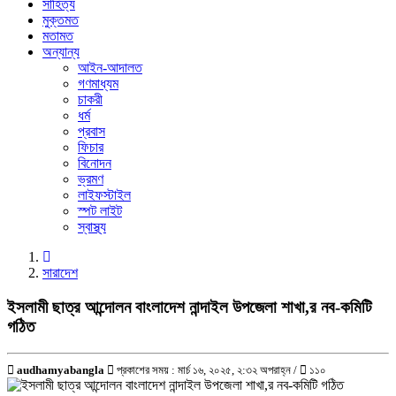
সাহিত্য
মুক্তমত
মতামত
অন্যান্য
আইন-আদালত
গণমাধ্যম
চাকরী
ধর্ম
প্রবাস
ফিচার
বিনোদন
ভ্রমণ
লাইফস্টাইল
স্পট লাইট
স্বাস্থ্য
সারাদেশ
ইসলামী ছাত্র আন্দোলন বাংলাদেশ নান্দাইল উপজেলা শাখা,র নব-কমিটি
গঠিত
audhamyabangla
প্রকাশের সময় : মার্চ ১৬, ২০২৫, ২:৩২ অপরাহ্ন /
১১০