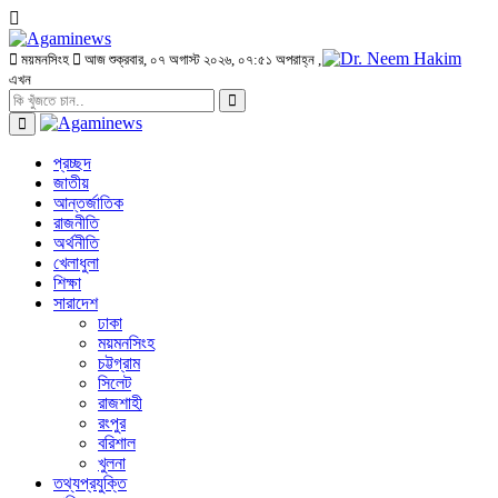
ময়মনসিংহ
আজ শুক্রবার, ০৭ অগাস্ট ২০২৬, ০৭:৫১ অপরাহ্ন
,
এখন
প্রচ্ছদ
জাতীয়
আন্তর্জাতিক
রাজনীতি
অর্থনীতি
খেলাধুলা
শিক্ষা
সারাদেশ
ঢাকা
ময়মনসিংহ
চট্টগ্রাম
সিলেট
রাজশাহী
রংপুর
বরিশাল
খুলনা
তথ্যপ্রযুক্তি