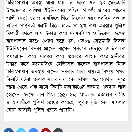
চিকিৎসাধীন অবস্থা মারা যায়। এ ছাড়া গত ২৪ ফেব্রুয়ারি
উপজেলার বালিখা ইউনিয়নের পশ্চিম পাগলী গ্রামের আবেদ
আলী (৭০) ওয়াজ মাহফিলে গিয়ে নিখোঁজ হয়। পরদিন সকালে
বাড়ির পার্শ্ববর্তী ধলাই বিলে হাত- পা মুখ বাধা অবস্থায় পুলিশ
ফিশারী থেকে লাশ উদ্ধার করে ময়মনসিংহ মেডিকেল কলেজ
হাসপাতাল মরগে প্রেরণ করে।এবং গত২৬ ফেব্রুয়ারি বিসকা
ইউনিয়নের বিসকা গ্রামের রাসেল সরকার (৪০)কে প্রতিপক্ষরা
পথরোধন করে মারধর করে গুরুতর আহত করে।স্থানীয়রা
উদ্ধার করে ময়মনসিংহ মেডিকেল কলেজ হাসপাতাল নিলে
চিকিৎসাধীন অবস্থায় রাসেল সরকার মারা যায়।এ বিষয়ে পৃথক
তিনটি ঘটনা তারাকান্দা থানায় হত্য মামলা হয়েছে।থানা সূত্রে
জানা গেছে, এক মাসে তিনটি হত্যাকাণ্ডের ঘটনায় একমাত্র লাল
হোসেন ওরফে লাল মিয়া (৫৫) হত্যা মামলার এজাহার নামীয়
৪ আসামীকে পুলিশ গ্রেপ্তার করেছে। পৃথক দুটি হত্যা মামলার
কোন আসামী পুলিশ ধরতে পারেনি।