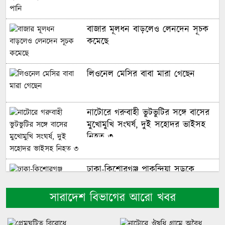
বাজার মূলধন বাড়লেও লেনদেন সূচক
কমেছে
লিওনেল মেসির বাবা মারা গেছেন
নাটোরে গরুবাহী ভুটভুটির সঙ্গে বাসের
মুখোমুখি সংঘর্ষ, দুই সহোদর ভাইসহ
নিহত ৩
ঢাকা-কিশোরগঞ্জ পাকুন্দিয়া সড়কে
অনন্যা পরিবহনের বাসের ধাক্কায় নিহত
২
সারাদেশ বিভাগের আরো খবর