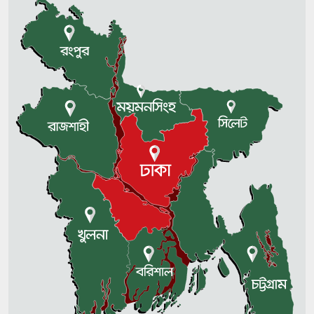
৩০ বছর ধরে পাহাড়ে আটকে আছে
মৃতদেহ
স্বর্ণের দাম আবারো বেড়েছে
লিবিয়ায় মানবপাচারকারীদের হাতে
জিম্মি ১৩ বাংলাদেশিকে উদ্ধার