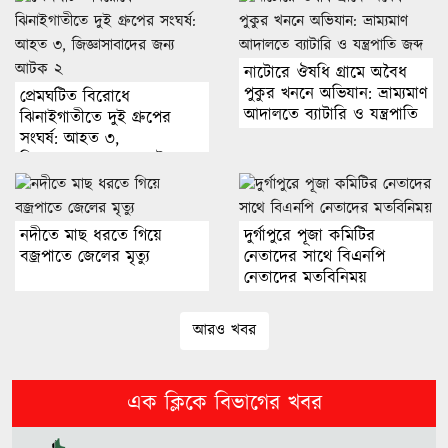
ভুলগুলো না হলে জীবন আরও স্মুথ
হতে পারত: শাকিব খান
নাটোরে ঔষধি গ্রামে অবৈধ
না.গঞ্জে গ্যাস বিস্ফোরণে দগ্ধদের মধ্যে
পুকুর খননে অভিযান: ভ্রাম্যমাণ
প্রেমঘটিত বিরোধে
শিশু মারুফের মৃত্যু
আদালতে ব্যাটারি ও যন্ত্রপাতি
ঝিনাইগাতীতে দুই গ্রুপের
জব্দ
সংঘর্ষ: আহত ৩,
জিজ্ঞাসাবাদের জন্য আটক ২
হাসিনাকে ফেরাতে গোপন তৎপরতার
অভিযোগে খুকৃবির শিক্ষককে শোকজ
নদীতে মাছ ধরতে গিয়ে
দুর্গাপুরে পূজা কমিটির
বজ্রপাতে জেলের মৃত্যু
নেতাদের সাথে বিএনপি
নেতাদের মতবিনিময়
চিকিৎসক সমাবেশের উদ্বোধন করলেন
প্রধানমন্ত্রী
আরও খবর
মধ্যপ্রাচ্যে কি তৃতীয় আঞ্চলিক শক্তি
এক ক্লিকে বিভাগের খবর
উদীয়মান?