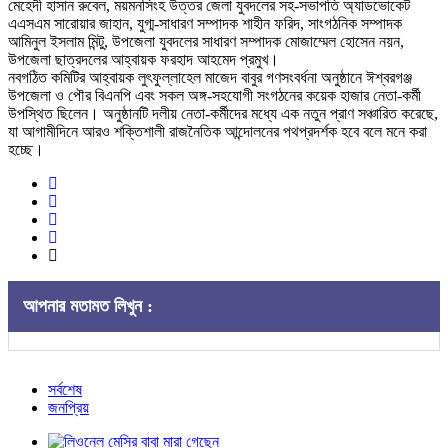
মেহেদী হাসান রুবেল, ময়মনসিংহ উত্তর জেলা যুবদলের সহ-সভাপতি অ্যাডভোকেট
এএসএম সারোয়ার জাহান, যুগ্ম-সাধারণ সম্পাদক শাহীন ফরিদ, সাংগঠনিক সম্পাদক
আমিনুল ইসলাম মিন্টু, উপজেলা যুবদলের সাধারণ সম্পাদক মোজাম্মেল হোসেন নয়ন,
উপজেলা ছাত্রদলের আহ্বায়ক ফরহাদ আহমেদ প্রমুখ।
নবগঠিত কমিটির আহ্বায়ক লুৎফুল্লাহেল মাজেদ বাবুর গণসংবর্ধনা অনুষ্ঠানে ঈশ্বরগঞ্জ
উপজেলা ও পৌর বিএনপি এবং সকল অঙ্গ-সহযোগী সংগঠনের কয়েক হাজার নেতা-কর্মী
উপস্থিত ছিলেন। অনুষ্ঠানটি দলীয় নেতা-কর্মীদের মধ্যে এক নতুন প্রাণ সঞ্চারিত করেছে,
যা আগামীদিনে আরও শক্তিশালী রাজনৈতিক আন্দোলনের পথপ্রদর্শক হবে বলে মনে করা
হচ্ছে।
আপনার মতামত লিখুন :
সর্বশেষ
জনপ্রিয়