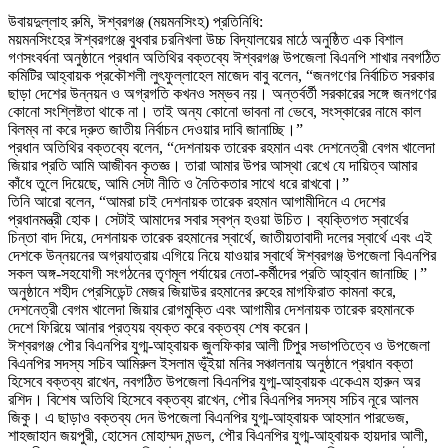
উবায়দুল্লাহ রুমি, ঈশ্বরগঞ্জ (ময়মনসিংহ) প্রতিনিধি:
ময়মনসিংহের ঈশ্বরগঞ্জে বুধবার চরনিখলা উচ্চ বিদ্যালয়ের মাঠে অনুষ্ঠিত এক বিশাল
গণসংবর্ধনা অনুষ্ঠানে প্রধান অতিথির বক্তব্যে ঈশ্বরগঞ্জ উপজেলা বিএনপি শাখার নবগঠিত
কমিটির আহ্বায়ক প্রকৌশলী লুৎফুল্লাহেল মাজেদ বাবু বলেন, “জনগণের নির্বাচিত সরকার
ছাড়া দেশের উন্নয়ন ও অগ্রগতি কখনও সম্ভব নয়। অন্তর্বর্তী সরকারের সঙ্গে জনগণের
কোনো সংশ্লিষ্টতা থাকে না। তাই অন্য কোনো ভাবনা না ভেবে, সংস্কারের নামে কাল
বিলম্ব না করে দ্রুত জাতীয় নির্বাচন দেওয়ার দাবি জানাচ্ছি।”
প্রধান অতিথির বক্তব্যে বলেন, “দেশনায়ক তারেক রহমান এবং দেশনেত্রী বেগম খালেদা
জিয়ার প্রতি আমি আজীবন কৃতজ্ঞ। তারা আমার উপর আস্থা রেখে যে দায়িত্ব আমার
কাঁধে তুলে দিয়েছে, আমি সেটা নীতি ও নৈতিকতার সাথে ধরে রাখবো।”
তিনি আরো বলেন, “আমরা চাই দেশনায়ক তারেক রহমান আগামীদিনে এ দেশের
প্রধানমন্ত্রী হোক। সেটাই আমাদের সবার স্বপ্ন হওয়া উচিত। ব্যক্তিগত স্বার্থের
চিন্তা বাদ দিয়ে, দেশনায়ক তারেক রহমানের স্বার্থে, জাতীয়তাবাদী দলের স্বার্থে এবং এই
দেশকে উন্নয়নের অগ্রযাত্রায় এগিয়ে নিয়ে যাওয়ার স্বার্থে ঈশ্বরগঞ্জ উপজেলা বিএনপির
সকল অঙ্গ-সহযোগী সংগঠনের তৃণমূল পর্যায়ের নেতা-কর্মীদের প্রতি আহ্বান জানাচ্ছি।”
অনুষ্ঠানে শহীদ প্রেসিডেন্ট মেজর জিয়াউর রহমানের রুহের মাগফিরাত কামনা করে,
দেশনেত্রী বেগম খালেদা জিয়ার রোগমুক্তি এবং আগামীর দেশনায়ক তারেক রহমানকে
দেশে ফিরিয়ে আনার প্রত্যয় ব্যক্ত করে বক্তব্য শেষ করেন।
ঈশ্বরগঞ্জ পৌর বিএনপির যুগ্ম-আহ্বায়ক জুলফিকার আলী টিপুর সভাপতিত্বে ও উপজেলা
বিএনপির সদস্য সচিব আমিরুল ইসলাম ভূঁইয়া মনির সঞ্চালনায় অনুষ্ঠানে প্রধান বক্তা
হিসেবে বক্তব্য রাখেন, নবগঠিত উপজেলা বিএনপির যুগ্ম-আহ্বায়ক একেএম হারুন অর
রশিদ। বিশেষ অতিথি হিসেবে বক্তব্য রাখেন, পৌর বিএনপির সদস্য সচিব নূরে আলম
জিকু। এ ছাড়াও বক্তব্য দেন উপজেলা বিএনপির যুগ্ম-আহ্বায়ক আহসান পারভেজ,
শাহজাহান জয়পুরী, হোসেন মোহাম্মদ মন্ডল, পৌর বিএনপির যুগ্ম-আহ্বায়ক হায়দার আলী,