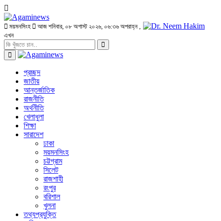
ময়মনসিংহ
আজ শনিবার, ০৮ অগাস্ট ২০২৬, ০৬:৩৬ অপরাহ্ন
,
এখন
প্রচ্ছদ
জাতীয়
আন্তর্জাতিক
রাজনীতি
অর্থনীতি
খেলাধুলা
শিক্ষা
সারাদেশ
ঢাকা
ময়মনসিংহ
চট্টগ্রাম
সিলেট
রাজশাহী
রংপুর
বরিশাল
খুলনা
তথ্যপ্রযুক্তি