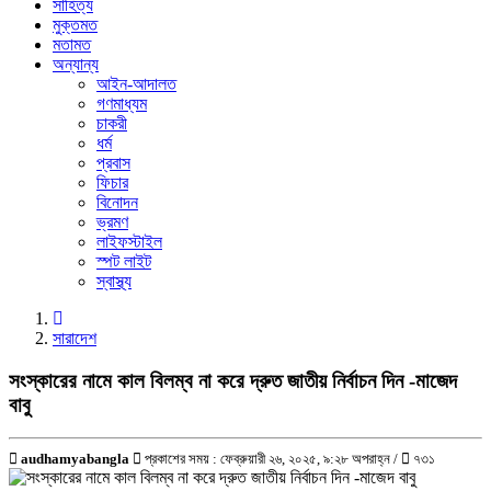
সাহিত্য
মুক্তমত
মতামত
অন্যান্য
আইন-আদালত
গণমাধ্যম
চাকরী
ধর্ম
প্রবাস
ফিচার
বিনোদন
ভ্রমণ
লাইফস্টাইল
স্পট লাইট
স্বাস্থ্য
সারাদেশ
সংস্কারের নামে কাল বিলম্ব না করে দ্রুত জাতীয় নির্বাচন দিন -মাজেদ
বাবু
audhamyabangla
প্রকাশের সময় : ফেব্রুয়ারী ২৬, ২০২৫, ৯:২৮ অপরাহ্ন /
৭৩১