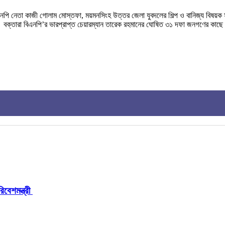
এনপি নেতা কাজী গোলাম মোস্তফা, ময়মনসিংহ উত্তর জেলা যুবদলের শিল্প ও বানিজ্য বিষয়
 বক্তারা বিএনপি’র ভারপ্রাপ্ত চেয়ারম্যান তারেক রহমানের ঘোষিত ৩১ দফা জনগণের কাছ
বেশমন্ত্রী