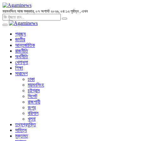
ময়মনসিংহ
আজ শুক্রবার, ০৭ অগাস্ট ২০২৬, ০৪:১২ পূর্বাহ্ন
, এখন
প্রচ্ছদ
জাতীয়
আন্তর্জাতিক
রাজনীতি
অর্থনীতি
খেলাধুলা
শিক্ষা
সারাদেশ
ঢাকা
ময়মনসিংহ
চট্টগ্রাম
সিলেট
রাজশাহী
রংপুর
বরিশাল
খুলনা
তথ্যপ্রযুক্তি
সাহিত্য
মুক্তমত