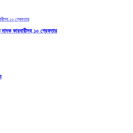
ত মাদক কারবারীসহ ১০ গ্রেফতার
া