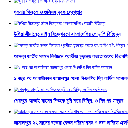
খুলনায় পিস্তল ও গুলিসহ যুবক গ্রেপ্তার
উখিয়া সীমান্তে মাইন বিস্ফোরণে বাংলাদেশির গোড়ালি বিচ্ছিন্ন
আসন্ন জাতীয় সংসদ নির্বাচনে প্রার্থীতা চুড়ান্ত করতে তৎপর বিএনপি
৯ বছর পর আগামীকাল জামালপুর জেলা বিএনপির দ্বি-বার্ষিক সম্মেল
শেরপুরে আড়াই মাসের শিশুকে চুরি করে বিক্রি, ৩ দিন পর উদ্ধার
জামালপুরে ২২ মাসের বকেয়া বেতন পরিশোধসহ ৭ দফা দাবিতে এফপ