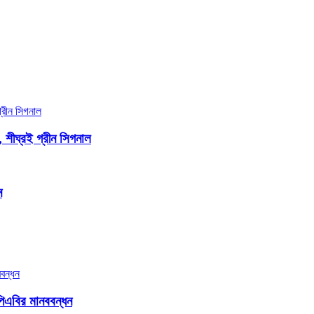
, শীঘ্রই গ্রীন সিগনাল
ন
িএবির মানববন্ধন