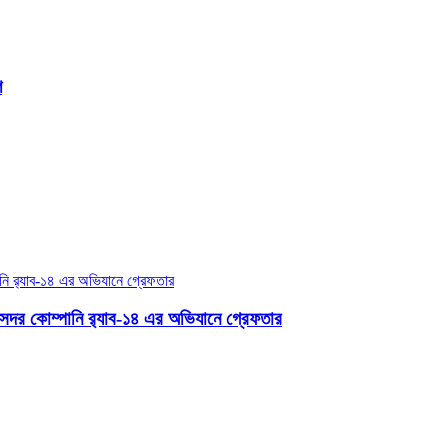
ি
সদর কোম্পানি র‌্যাব-১৪ এর অভিযানে গ্রেফতার