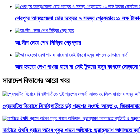
শেরপুরে আন্তঃজেলা চোর চক্রের ৭ সদস্য গ্রেফতার:১১ লক্ষ টাক
আ.লীগ নেতা শেখ সিব্বির গ্রেপ্তার
আর হয়তো দেখা পাওয়া যাবে না সেই টুকরো হলুদ কাগজে মোড়ানো বা
সারাদেশ বিভাগের আরো খবর
প্রেমঘটিত বিরোধে ঝিনাইগাতীতে দুই গ্রুপের সংঘর্ষ: আহত ৩, জিজ্ঞাসা
নাটোরে ঔষধি গ্রামে অবৈধ পুকুর খননে অভিযান: ভ্রাম্যমাণ আদালতে ব্যাটার