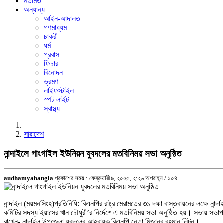
মতামত
অন্যান্য
আইন-আদালত
গণমাধ্যম
চাকরী
ধর্ম
প্রবাস
ফিচার
বিনোদন
ভ্রমণ
লাইফস্টাইল
স্পট লাইট
স্বাস্থ্য
সারাদেশ
নান্দাইলে গাংগাইল ইউনিয়ন যুবদলের মতবিনিময় সভা অনুষ্ঠিত
audhamyabangla
প্রকাশের সময় : ফেব্রুয়ারী ৯, ২০২৫, ২:২৬ অপরাহ্ন /
১০৪
নান্দাইল (ময়মনসিংহ)প্রতিনিধি: বিএনপির রাষ্ট্র মেরামতের ৩১ দফা বাস্তবায়নের লক্ষে ন
কমিটির সদস্য ইয়াসের খান চৌধুরী’র নির্দেশে এ মতবিনিময় সভা অনুষ্ঠিত হয়। সভায় সভাপ
রাখেন- নান্দাইল উপজেলা যুবদলের আহবায়ক বিএনপি নেতা মিজানুর রহমান লিটন।