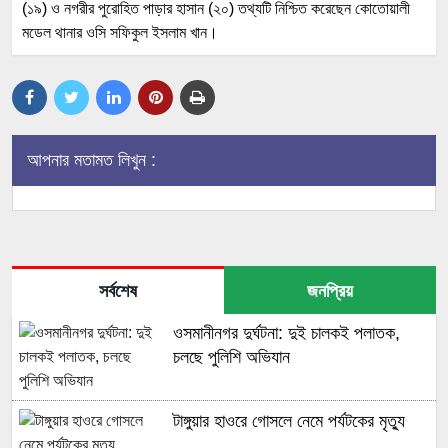
(১৯) ও নগরীর পুরোহিত পাড়ার হাসান (২০) তথ্যটি নিশ্চিত করেছেন কোতোয়ালী
মডেল থানার ওসি সফিকুল ইসলাম খান।
আপনার মতামত লিখুন :
সর্বশেষ
জনপ্রিয়
ওসমানীনগর দুর্ঘটনা: দুই চালকই পলাতক,
চলছে পুলিশি অভিযান
টাঙ্গুয়ার হাওরে গোসলে নেমে পর্যটকের মৃত্যু