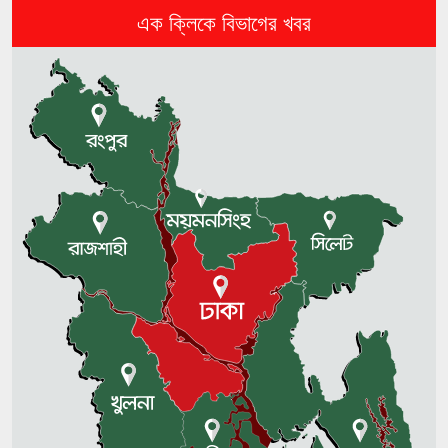
যমুনায় ভাঙন, বিলীন হচ্ছে বসতভিটা
এক ক্লিকে বিভাগের খবর
বিটিভির নতুন মহাপরিচালক কাজী জেসিন
নড়াইলে বিএনপির ৬ নেতার বহিষ্কারাদেশ
প্রত্যাহার