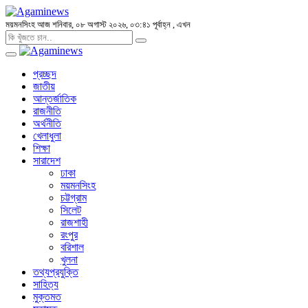
ময়মনসিংহ
আজ শনিবার, ০৮ অগাস্ট ২০২৬, ০৩:৪১ পূর্বাহ্ন
, এখন
প্রচ্ছদ
জাতীয়
আন্তর্জাতিক
রাজনীতি
অর্থনীতি
খেলাধুলা
শিক্ষা
সারাদেশ
ঢাকা
ময়মনসিংহ
চট্টগ্রাম
সিলেট
রাজশাহী
রংপুর
বরিশাল
খুলনা
তথ্যপ্রযুক্তি
সাহিত্য
মুক্তমত