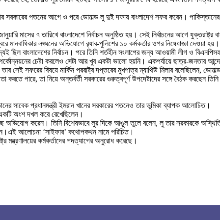
িনার সরকারের পতনের আগে ও পরে ডোনাল্ড লু দুই দফায় বাংলাদেশ সফর করেন। পাকিস্তানের 
রি মাসের ৭ তারিখে বাংলাদেশে নির্বাচন অনুষ্ঠিত হয়। সেই নির্বাচনের আগে যুক্তরাষ্ট্র 
বরে মানবাধিকার লঙ্ঘনের অভিযোগে র‍্যাব-পুলিশের ১০ কর্মকর্তার ওপর নিষেধাজ্ঞা দেওয়া হয়।
 ছিল বাংলাদেশের নির্বাচন। পরে তিনি শর্তহীন সংলাপের জন্য আওয়ামী লীগ ও বিএনপিসহ কয়ে
গে সম্পর্কোন্নয়নের চেষ্টা করলেও সেটা আর খুব একটা ভালো হয়নি। একপর্যায়ে ছাত্র-জনতার আ
ই সফরের বিষয়ে মার্কিন পররাষ্ট্র দপ্তরের মুখপাত্র ম্যাথিউ মিলার বলেছিলেন, ডোনাল্ড ল
া করতে পারে, তা নিয়ে অন্তর্বর্তী সরকারের গুরুত্বপূর্ণ উপদেষ্টাদের সঙ্গে বৈঠক করছেন 
্তানের সাবেক প্রধানমন্ত্রী ইমরান খানের সরকারের পতনেও তার ভুমিকা ব্যাপক আলোচিত।
 একটি অংশ দখল করে রেখেছিলেন।
করেছে অভিযোগ করেন। তিনি বিশেষভাবে লুর দিকে আঙুল তুলে বলেন, লু তার সরকারকে অস্থিতিশীল
েখ করেন।এই আলোচনা ‘সাইফার’ কথোপকথন নামে পরিচিত।
ষ্ট্র মন্ত্রণালয়ের কর্মকর্তাদের পদত্যাগের অনুরোধ করেছে।