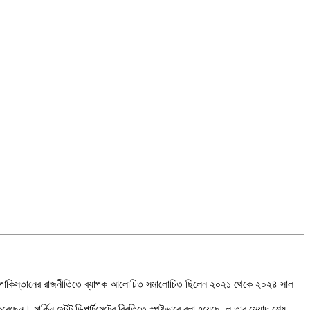
লাদেশ ও পাকিস্তানের রাজনীতিতে ব্যাপক আলোচিত সমালোচিত ছিলেন ২০২১ থেকে ২০২৪ সাল
ছেন। মার্কিন স্টেট ডিপার্টমেন্টের বিবৃতিতে স্পষ্টভাবে বলা হয়েছে, লু তার মেয়াদ শেষ