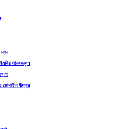
ন
িএবির মানববন্ধন
ার মোবাইল উদ্ধার