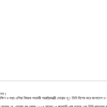
নিলেন।
 দক্ষিণ ও মধ্য এশিয়া বিষয়ক সহকারী পররাষ্ট্রমন্ত্রী ডোনাল্ড লু। তিনি বিশেষ করে বাং
িশ্চিত করেছে যে, ডোনাল্ড লুর মেয়াদ ২০২৫ সালের ১৭ জানুয়ারি শেষ হয়েছে এবং তিনি পদত্যাগ করে