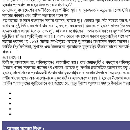
হওয়ায় পদত্যাগ করেছেন এবং তাকে সরানো হয়নি।
ডোনাল্ড লু বাংলাদেশের রাজনীতিতে বহুল পরিচিত মুখ। ছাত্র-জনতার আন্দোলনে শেখ হাস
সফরের পরপরই শেখ হাসিনা সরকারের পতন হয়।
গত বছরের মে মাসে বাংলাদেশ সফরে আসেন ডোনাল্ড লু। ডোনাল্ড লুর সেই সফরের আগে, জানুয়া
অবাধ ও সুষ্ঠু নির্বাচনের পথে যারা বাধা হবেন, তাদের জন্য। এর আগে ২০২১ সালের ডিসেম্
২০২৩ সালে জানুয়ারিতে ডোনাল্ড লু ঢাকা সফর করেছিলেন। তখন তার সফরের মূল প্রতিপাদ্যই
সুষ্ঠু ছিল না’ বলে প্রতিক্রিয়া জানায়। এরপর থেকে বাংলাদেশ সরকার যুক্তরাষ্ট্রের সঙ্
সরকার পতনের পর ২০২৪ সালের সেপ্টেম্বরে ডোনাল্ড লু আবারও বাংলাদেশ সফরে আসেন। তার সে
আর্থিক স্থিতিশীলতা, সুশাসন এবং উন্নয়নের প্রয়োজনে যুক্তরাষ্ট্র কীভাবে তাদের সহযোগিত
বারবার
বলে গেছেন।
তিনি শুধু বাংলাদেশ নয়, পাকিস্তানেও আলোচিত নাম। তার মেয়াদপূর্তি ও পদত্যাগ পাকিস
ইমরান খানের সরকারের পতনের পর থেকেই ডোনাল্ড লু দেশটির রাজনৈতিক আলোচনার বড়
২০২২ সালে সাবেক প্রধানমন্ত্রী ইমরান খান যুক্তরাষ্ট্র তার সরকার উৎখাতে ‘ষড়যন্ত্র’ 
মজীদ খানের মধ্যে এক আলোচনাকে যুক্তরাষ্ট্রের হস্তক্ষেপের প্রমাণ হিসেবে উল্ল
মার্কিন গণমাধ্যমের প্রতিবেদনে বলা হয়েছে যে, নতুন ট্রাম্প প্রশাসন সমস্ত ঊর্ধ্বতন পররা
আপনার মতামত লিখুন :