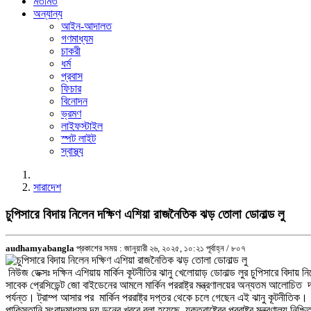
মতামত
অন্যান্য
আইন-আদালত
গণমাধ্যম
চাকরী
ধর্ম
প্রবাস
ফিচার
বিনোদন
ভ্রমণ
লাইফস্টাইল
স্পট লাইট
স্বাস্থ্য
সারাদেশ
চুপিসারে বিদায় নিলেন দক্ষিণ এশিয়া রাজনৈতিক ঝড় তোলা ডোনাল্ড লু
audhamyabangla
প্রকাশের সময় : জানুয়ারী ২৬, ২০২৫, ১০:২১ পূর্বাহ্ন /
৮০৭
নিউজ ডেক্সঃ দক্ষিন এশিয়ায় মার্কিন কূটনীতির ঝানু খেলোয়াড় ডোনাল্ড লুর চুপিসারে বিদায় 
সাবেক প্রেসিডেন্ট জো বাইডেনের আমলে মার্কিন পররাষ্ট্র মন্ত্রণালয়ের অন্যতম আলোচিত
পর্যন্ত। ট্রাম্প আসার পর মার্কিন পররাষ্ট্র দপ্তর থেকে চলে গেছেন এই ঝানু কূটনীতিক।
পাকিস্তানি সংবাদমাধ্যম দ্য ডনের খবরে বলা হয়েছে, যুক্তরাষ্ট্রের পররাষ্ট্র মন্ত্রণালয় ন