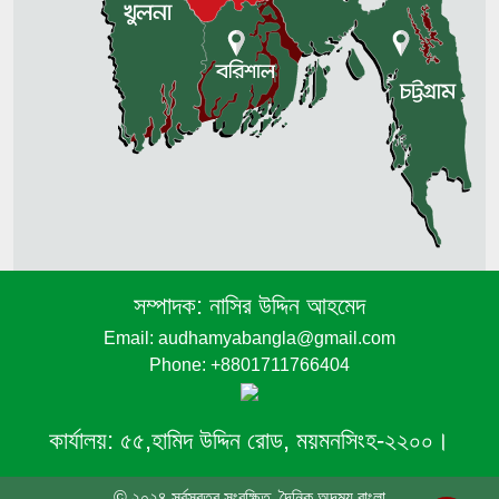
সম্পাদক:
নাসির উদ্দিন আহমেদ
Email: audhamyabangla@gmail.com
Phone: +8801711766404
কার্যালয়:
৫৫,হামিদ উদ্দিন রোড, ময়মনসিংহ-২২০০।
© ২০২৪ সর্বস্বত্ব সংরক্ষিত, দৈনিক অদম্য বাংলা