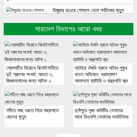
টাঙ্গুয়ার হাওরে গোসলে নেমে পর্যটকের মৃত্যু
সারাদেশ বিভাগের আরো খবর
নওগাঁ জেলা বিএনপির নেতাদের সঙ্গে রিজভীর
মতবিনিময়
শেখ হাসিনা ডিসেম্বরে দেশে ফিরে আইনি পথে
হাঁটুক: আইনমন্ত্রী
প্রেমঘটিত বিরোধে ঝিনাইগাতীতে
নাটোরে ঔষধি গ্রামে অবৈধ পুকুর
দুই গ্রুপের সংঘর্ষ: আহত ৩,
খননে অভিযান: ভ্রাম্যমাণ
জিজ্ঞাসাবাদের জন্য আটক ২
আদালতে ব্যাটারি ও যন্ত্রপাতি জব্দ
আওয়ামী লীগের প্রতি নমনীয় হওয়ার সুযোগ
নেই: প্রতিমন্ত্রী পুতুল
নদীতে মাছ ধরতে গিয়ে বজ্রপাতে
দুর্গাপুরে পূজা কমিটির নেতাদের
প্রতিরক্ষা চুক্তি করতে যাচ্ছে তুরস্ক, সৌদি
জেলের মৃত্যু
সাথে বিএনপি নেতাদের মতবিনিময়
আরব ও পাকিস্তান