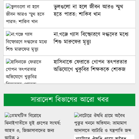
ভুলগুলো না হলে জীবন আরও স্মুথ
হতে পারত: শাকিব খান
না.গঞ্জে গ্যাস বিস্ফোরণে দগ্ধদের মধ্যে
শিশু মারুফের মৃত্যু
হাসিনাকে ফেরাতে গোপন তৎপরতার
অভিযোগে খুকৃবির শিক্ষককে শোকজ
চিকিৎসক সমাবেশের উদ্বোধন করলেন
সারাদেশ বিভাগের আরো খবর
প্রধানমন্ত্রী
মধ্যপ্রাচ্যে কি তৃতীয় আঞ্চলিক শক্তি
উদীয়মান?