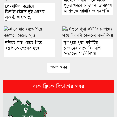
নাটোরে ঔষধি গ্রামে অবৈধ
পুকুর খননে অভিযান: ভ্রাম্যমাণ
প্রেমঘটিত বিরোধে
৩০ বছর ধরে পাহাড়ে আটকে আছে
আদালতে ব্যাটারি ও যন্ত্রপাতি
ঝিনাইগাতীতে দুই গ্রুপের
জব্দ
সংঘর্ষ: আহত ৩,
মৃতদেহ
জিজ্ঞাসাবাদের জন্য আটক ২
স্বর্ণের দাম আবারো বেড়েছে
নদীতে মাছ ধরতে গিয়ে
দুর্গাপুরে পূজা কমিটির
বজ্রপাতে জেলের মৃত্যু
নেতাদের সাথে বিএনপি
লিবিয়ায় মানবপাচারকারীদের হাতে
নেতাদের মতবিনিময়
জিম্মি ১৩ বাংলাদেশিকে উদ্ধার
আরও খবর
র‌্যাব বিলুপ্ত হয়ে আসছে এসআরবি
এক ক্লিকে বিভাগের খবর
গাইবান্ধায় নদীতে নিখোঁজ
প্রবাসীর মরদেহ উদ্ধার