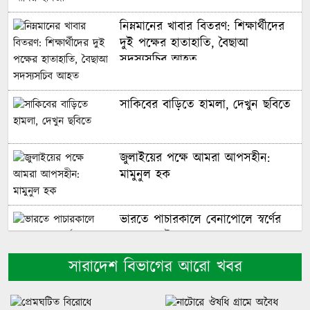
নিম্নমানের খাবার বিতরণ: শিক্ষার্থীদের
দুই পক্ষের হাতাহাতি, বৈছাআ
সদস্যসচিব আহত
সাকিবের বাড়িতে হামলা, দেখুন ছবিতে
জুলাইয়ের পক্ষে আমরা আপসহীন:
মামুনুল হক
ভারতে পাচারকালে বেনাপোলে স্বর্ণের
বারসহ আটক ১
সারাদেশ বিভাগের আরো খবর
আন্তর্জাতিক স্পেস রোবটিক্স চ্যালেঞ্জে
সেরা ছয়ে গ্রিন ইউনিভার্সিটি