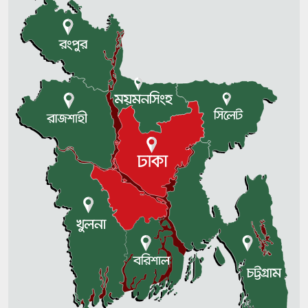
ব্রুনেল বিশ্ববিদ্যালয়ে স্কলারশিপ পেলেন
নজরুল বিশ্ববিদ্যালয়ের মুমিন
ব্রাহ্মণবাড়িয়ায় ফ্লাইওভারে ত্রিমুখী সংঘর্ষে
আহত ৬
আমরা শৃগালের হাতে মুরগি তুলে
দেওয়ার মতো ভুল করেছি: রেজাউল
করীম