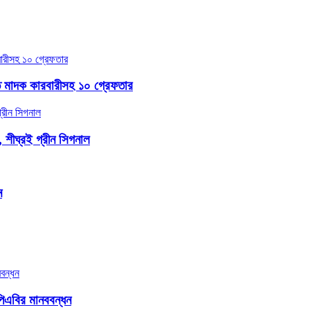
ত মাদক কারবারীসহ ১০ গ্রেফতার
, শীঘ্রই গ্রীন সিগনাল
ন
িএবির মানববন্ধন