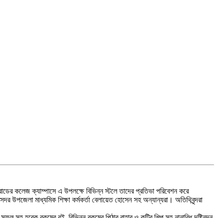
রোডের কলেজ ক্যাম্পাসে এ উপলক্ষে বিভিন্ন স্টলে তাদের প্রতিভা পরিবেশন করে
ন, সদর উপজেলা মাধ্যমিক শিক্ষা কর্মকর্তা বেলায়েত হোসেন সহ অন্যান্যরা। অতিথিবৃন্দরা
সুফল সহ হরেক রকমের বই, বিভিন্ন রকমের পিঠার বাহার ও কুটির শিল্প সহ নানাবিধ দৃষ্টিনন্দন