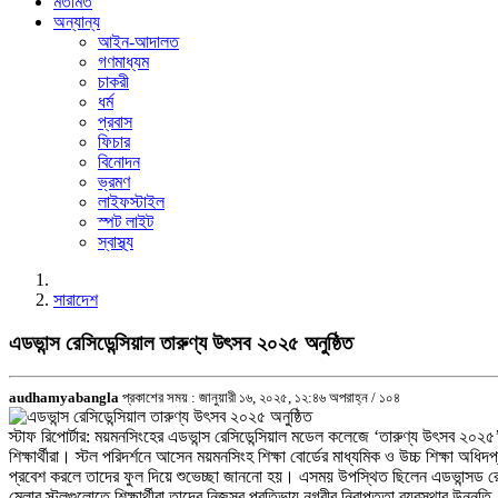
মতামত
অন্যান্য
আইন-আদালত
গণমাধ্যম
চাকরী
ধর্ম
প্রবাস
ফিচার
বিনোদন
ভ্রমণ
লাইফস্টাইল
স্পট লাইট
স্বাস্থ্য
সারাদেশ
এডভান্স রেসিডেন্সিয়াল তারুণ্য উৎসব ২০২৫ অনুষ্ঠিত
audhamyabangla
প্রকাশের সময় : জানুয়ারী ১৬, ২০২৫, ১২:৪৬ অপরাহ্ন /
১০৪
স্টাফ রিপোর্টার: ময়মনসিংহের এডভান্স রেসিডেন্সিয়াল মডেল কলেজে ‘তারুণ্য উৎসব ২০২৫’
শিক্ষার্থীরা। স্টল পরিদর্শনে আসেন ময়মনসিংহ শিক্ষা বোর্ডের মাধ্যমিক ও উচ্চ শিক্ষা অধিদ
প্রবেশ করলে তাদের ফুল দিয়ে শুভেচ্ছা জাননো হয়। এসময় উপস্থিত ছিলেন এডভান্সড রেসি
মেলার স্টলগুলোতে শিক্ষার্থীরা তাদের নিজস্ব প্রতিভায় নগরীর নিরাপত্তা ব্যবস্থার উন্নতি,