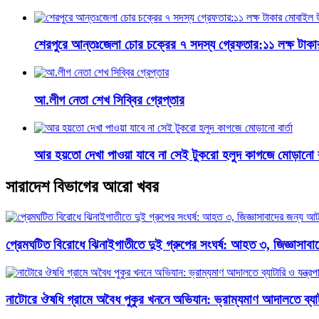
শেরপুরে আন্তঃজেলা চোর চক্রের ৭ সদস্য গ্রেফতার:১১ লক্ষ টাক
আ.লীগ নেতা শেখ সিব্বির গ্রেপ্তার
আর হয়তো দেখা পাওয়া যাবে না সেই টুকরো হলুদ কাগজে মোড়ানো বা
সারাদেশ বিভাগের আরো খবর
প্রেমঘটিত বিরোধে ঝিনাইগাতীতে দুই গ্রুপের সংঘর্ষ: আহত ৩, জিজ্ঞাসা
নাটোরে ঔষধি গ্রামে অবৈধ পুকুর খননে অভিযান: ভ্রাম্যমাণ আদালতে ব্যাটার