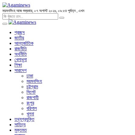
ময়মনসিংহ
আজ শুক্রবার, ০৭ অগাস্ট ২০২৬, ০৯:৫৪ পূর্বাহ্ন
, এখন
প্রচ্ছদ
জাতীয়
আন্তর্জাতিক
রাজনীতি
অর্থনীতি
খেলাধুলা
শিক্ষা
সারাদেশ
ঢাকা
ময়মনসিংহ
চট্টগ্রাম
সিলেট
রাজশাহী
রংপুর
বরিশাল
খুলনা
তথ্যপ্রযুক্তি
সাহিত্য
মুক্তমত