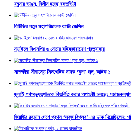
যমুনায় ভাঙন, বিলীন হচ্ছে বসতভিটা
বিটিভির নতুন মহাপরিচালক কাজী জেসিন
নড়াইলে বিএনপির ৬ নেতার বহিষ্কারাদেশ প্রত্যাহার
সাতক্ষীরা সীমান্তে সিনথেটিক মাদক ‘কুশ’ জব্দ, আটক ১
জুলাই গণঅভ্যুত্থানকে বিতর্কিত করার অপচেষ্টা চলছে: সমাজকল্যাণ প
জিয়াউর রহমান দেশে প্রথম ‘সবুজ বিপ্লব’ এর ডাক দিয়েছিলেন: পরি