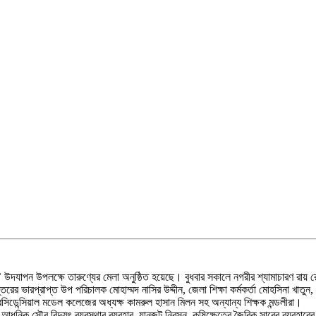
 উদযাপন উপলক্ষে তারুণ্যের মেলা অনুষ্ঠিত হয়েছে। বুধবার সকালে নগরীর শ্যামাচারণ রায় 
প্তরের ভারপ্রাপ্ত উপ পরিচালক মোহাম্মদ নাসির উদ্দীন, জেলা শিক্ষা কর্মকর্তা মোহসিনা খাতু
ডেন্সিয়াল মডেল কলেজের অধ্যক্ষ কামরুল হাসান মিলন সহ অন্যান্য শিক্ষক মন্ডলীরা।
 আধুনিক সৌর বিদ্যুৎ ব্যবস্থার ব্যবহার, যানজট নিরসন, কৃষিক্ষেত্রে জৈবিক সারের ব্যবহারের 