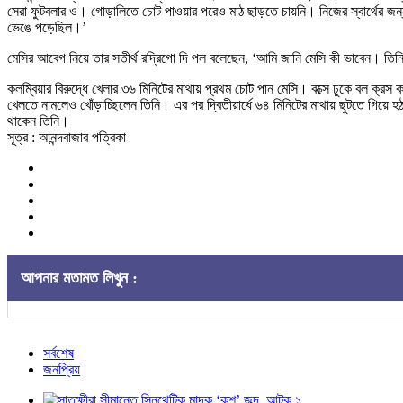
সেরা ফুটবলার ও। গোড়ালিতে চোট পাওয়ার পরেও মাঠ ছাড়তে চায়নি। নিজের স্বার্থের জন
ভেঙে পড়েছিল।’
মেসির আবেগ নিয়ে তার সতীর্থ রদ্রিগো দি পল বলেছেন, ‘আমি জানি মেসি কী ভাবেন। তি
কলম্বিয়ার বিরুদ্ধে খেলার ৩৬ মিনিটের মাথায় প্রথম চোট পান মেসি। বক্সে ঢুকে বল ক্রস
খেলতে নামলেও খোঁড়াচ্ছিলেন তিনি। এর পর দ্বিতীয়ার্ধে ৬৪ মিনিটের মাথায় ছুটতে গিয়ে 
থাকেন তিনি।
সূত্র : আনন্দবাজার পত্রিকা
আপনার মতামত লিখুন :
সর্বশেষ
জনপ্রিয়