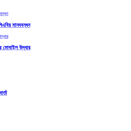
িএবির মানববন্ধন
ার মোবাইল উদ্ধার
র্তা