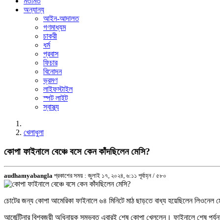
মতামত
অন্যান্য
আইন-আদালত
গণমাধ্যম
চাকরী
ধর্ম
প্রবাস
ফিচার
বিনোদন
ভ্রমণ
লাইফস্টাইল
স্পট লাইট
স্বাস্থ্য
খেলাধুলা
কোপা ফাইনালে বেঞ্চে বসে কেন কাঁদছিলেন মেসি?
audhamyabangla
প্রকাশের সময় : জুলাই ১৭, ২০২৪, ৬:১১ পূর্বাহ্ন /
৫৮০
চোটের জন্য কোপা আমেরিকা ফাইনালে ৬৪ মিনিটে মাঠ ছাড়তে বাধ্য হয়েছিলেন লিওনেল মে
আর্জেন্টিনার বিশ্বজয়ী অধিনায়ক সম্ভবত এবারই শেষ কোপা খেললেন। ফাইনালে শেষ পর্