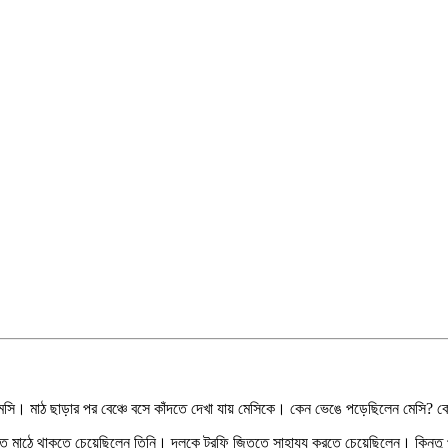
সি। মাঠ ছাড়ার পর বেঞ্চে বসে কাঁদতে দেখা যায় মেসিকে। কেন ভেঙে পড়েছিলেন মেসি? ক
যন্ত মাঠে থাকতে চেয়েছিলেন তিনি। দলকে ট্রফি জিততে সাহায্য করতে চেয়েছিলেন। কিন্ত