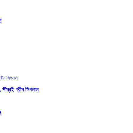
া
, শীঘ্রই গ্রীন সিগনাল
ন