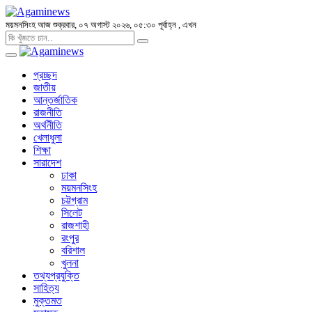
ময়মনসিংহ
আজ শুক্রবার, ০৭ অগাস্ট ২০২৬, ০৫:৩০ পূর্বাহ্ন
, এখন
প্রচ্ছদ
জাতীয়
আন্তর্জাতিক
রাজনীতি
অর্থনীতি
খেলাধুলা
শিক্ষা
সারাদেশ
ঢাকা
ময়মনসিংহ
চট্টগ্রাম
সিলেট
রাজশাহী
রংপুর
বরিশাল
খুলনা
তথ্যপ্রযুক্তি
সাহিত্য
মুক্তমত