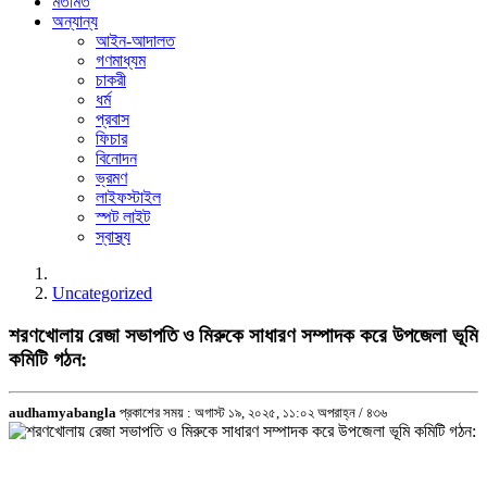
মতামত
অন্যান্য
আইন-আদালত
গণমাধ্যম
চাকরী
ধর্ম
প্রবাস
ফিচার
বিনোদন
ভ্রমণ
লাইফস্টাইল
স্পট লাইট
স্বাস্থ্য
Uncategorized
শরণখোলায় রেজা সভাপতি ও মিরুকে সাধারণ সম্পাদক করে উপজেলা ভূমি
কমিটি গঠন:
audhamyabangla
প্রকাশের সময় : অগাস্ট ১৯, ২০২৫, ১১:০২ অপরাহ্ন /
৪৩৬