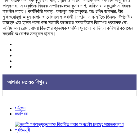
শিশু বিষয়ক সম্পাদক নুপুর রানী দাশ, প্রেস ও মিডিয়া বিষয়ক সম্পাদকনইন আবু নাঈম
তালুকদার, সাংষ্কৃতিক বিষয়ক সম্পাদক-রতন কুমার দাশ, অফিস ও ডকুমেন্টশন বিষয়ক
নাজনীন নাহার। কার্যনির্বাহী সদস্য- ফজলুল হক তালুকার, আঃ রশিদ জমাদ্দার, বীর
মুক্তিযোদ্ধা আবুল কালাম ও মোঃ দুলাল ফরাজী।এছাড়া এ কমিটিতে তিনজন উপদেষ্টাও
রয়েছেন এরা হলেন শরলখোলা সরকারি কলেজের সমাজবিজ্ঞান বিভাগের প্রভাষক মো:
আলিম আল রেজা, বাংলা বিভাগের প্রভাষক সারমিন সুলতানা ও ডিএন কারিগরি কলেজের
সহকারী অধ্যাপক মনজুরুল হাসান।
আপনার মতামত লিখুন :
সর্বশেষ
জনপ্রিয়