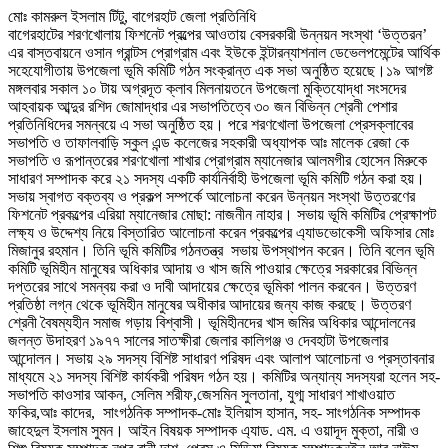
মোঃ কামরুল ইসলাম টিটু, বাগেরহাট জেলা প্রতিনিধি
বাগেরহাটের শরণখোলায় ফিশনেট প্রল্পের আওতায় বেসরকারী উন্নয়ন সংস্থা ‘উত্তরন’
এর বাস্তবায়নে ওসান গ্রান্টস প্রোগ্রাম এবং ইউকে ইন্টারন্যাশনাল ডেভেলপমেন্টের আর্থিক
সহেযোগীতায় উপজেলা ভূমি কমিটি গঠন সংক্রান্ত এক সভা অনুষ্ঠিত হয়েছে।১৯ আগষ্ট
মঙ্গলবার সকাল ১০ টায় অগ্রদূত ক্লাব মিলনায়তনে উপজেলা মুক্তিযোদ্ধা সংসদের
আহবায়ক আব্দুর রশিদ জোমাদ্ধার এর সভাপতিত্বে ৩০ জন বিভিন্ন শ্রেনী পেশার
প্রতিনিধিদের সমন্বয়ে এ সভা অনুষ্ঠিত হয়। পরে শরণখোলা উপজেলা প্রেসক্লাবের
সভাপতি ও তাফালবাড়ি স্কুল এন্ড কলেজের সহকারী অধ্যাপক আঃ মালেক রেজা কে
সভাপতি ও রূপান্তরের শরণখোলা শাখার প্রোগ্রাম ম্যানেজার আলমগীর হোসেন মিরুকে
সাধারণ সম্পাদক করে ২১ সদস্য একটি কার্যনির্বাহী উপজেলা ভূমি কমিটি গঠন করা হয়।
সভায় স্বাগত বক্তব্য ও প্রকল্প সম্পর্কে আলোচনা করেন উন্নয়ন সংস্থা উত্তরণের
ফিশনেট প্রকল্পের এরিয়া ম্যানেজার মোছা: নাজনীন নাহার। সভায় ভূমি কমিটির প্রেক্ষাপট
লক্ষ্য ও উদ্দেশ্য নিয়ে বিস্তারিত আলোচনা করেন প্রকল্পের এ্যাডভোকেসী অফিসার মোঃ
মিজানুর রহমান। তিনি ভূমি কমিটির গঠনতন্ত্র সভায় উপস্থাপন করেন। তিনি বলেন ভূমি
কমিটি ভূমিহীন মানুষের অধিকার আদায় ও খাস জমি পাওয়ার ক্ষেত্রে সরকারের বিভিন্ন
দপ্তরের সাথে সমন্বয় করা ও দাবী আদায়ের ক্ষেত্রে ভূমিকা পালন করবেন। উত্তরণ
প্রতিষ্ঠা লগ্ন থেকে ভূমিহীন মানুষের অধীকার আদায়ের জন্য কাজ করছে। উত্তরণ
শ্রেনী বৈষম্যহীন সমাজ গড়ায় বিশ্বাসী। ভূমিহীনদের খাস জমির অধিকার আন্দোলনের
জলন্ত উদাহরণ ১৯৭৭ সালের সাতক্ষীরা জেলার কালিগঞ্জ ও দেবহাটা উপজেলার
আন্দোলন। সভায় ২৯ সদস্য বিশিষ্ট সাধারণ পরিষদ এবং আলাপ আলোচনা ও প্রস্তাবনার
মাধ্যমে ২১ সদস্য বিশিষ্ট কার্যকরী পরিষদ গঠন হয়। কমিটির অন্যান্য সদস্যরা হলেন সহ-
সভাপতি কাওসার আকন, সেলিম শরীফ,জেসমিন সুলতানা, যুগ্ম সাধারণ শাখাওয়াত
ফকির,আঃ কাদের, সাংগঠনিক সম্পাদক-মোঃ ইলিয়াস হাসান, সহ- সাংগঠনিক সম্পাদক
জাহেদুল ইসলাম সুমন। আইন বিষয়ক সম্পাদক এ্যাড. এম. এ ওয়াদূদ মুক্তা, নারী ও