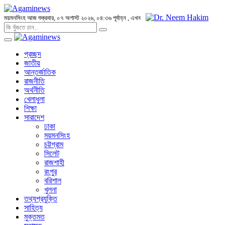
ময়মনসিংহ
আজ শুক্রবার, ০৭ অগাস্ট ২০২৬, ০৪:৩৬ পূর্বাহ্ন
, এখন
প্রচ্ছদ
জাতীয়
আন্তর্জাতিক
রাজনীতি
অর্থনীতি
খেলাধুলা
শিক্ষা
সারাদেশ
ঢাকা
ময়মনসিংহ
চট্টগ্রাম
সিলেট
রাজশাহী
রংপুর
বরিশাল
খুলনা
তথ্যপ্রযুক্তি
সাহিত্য
মুক্তমত