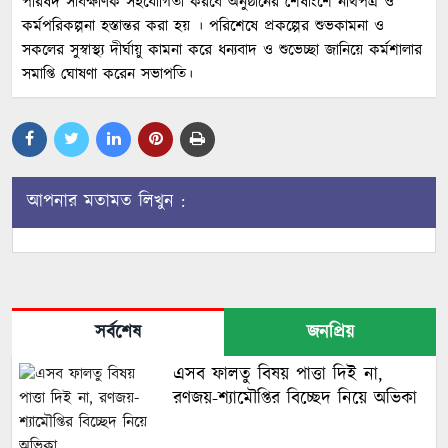
পরিষদ সার্বক্ষণিক সহযোগিতা করবে অনুষ্ঠানের শেষাংশে নথিপত্র ও
কর্মপরিকল্পনা হস্তান্তর করা হয় । পরিশেষে প্রকল্পের শুভকামনা ও
সকলের সুস্বাস্থ্য দীর্ঘায়ু কামনা করে ধন্যবাদ ও শুভেচ্ছা জানিয়ে কর্মশালার
সমাপ্তি ঘোষণা করেন সভাপতি।
আপনার মতামত লিখুন :
সর্বশেষ
জনপ্রিয়
এসব ফালতু বিষয় পাত্তা দিই না,
রণজয়-শ্যামৌপ্তির বিচ্ছেদ নিয়ে অভিকা