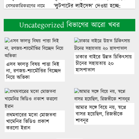
‘লুটপাটের লাইসেন্স’ দেওয়া হচ্ছে:
জামায়াত
Uncategorized বিভাগের আরো খবর
নাফ নদী থেকে ট্রলারসহ ৩ জেলেকে
ধরে নিয়ে গেছে আরাকান আর্মি
ঢাকার বাইরে উন্নত চিকিৎসায়
চীনের সহায়তায় ২০
এসব ফালতু বিষয় পাত্তা দিই
জুলাই আন্দোলন শুধু একটি পক্ষের নয়,
হাসপাতাল
না, রণজয়-শ্যামৌপ্তির বিচ্ছেদ
সবাই মিলে এগিয়ে নিয়েছি: এ্যানি
নিয়ে অভিকা
সাতক্ষীরায় বজ্রপাতে ব্যবসায়ী নিহত
আমার সঙ্গে বিয়ে নয়, স্বপ্নে
বাসর হয়েছিল, রিজভীকে
প্রথমবারের মতো মোজতবা
শাবনূর
খামেনির ভিডিও প্রকাশ
জ্বালানি খাতে লুটপাটের আয়োজন
করলো ইরান
চলছে: ফুয়াদ