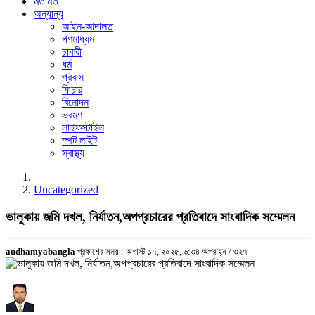
মতামত
অন্যান্য
আইন-আদালত
গণমাধ্যম
চাকরী
ধর্ম
প্রবাস
ফিচার
বিনোদন
ভ্রমণ
লাইফস্টাইল
স্পট লাইট
স্বাস্থ্য
Uncategorized
ভালুকায় জমি দখল, নির্যাতন,অপপ্রচারের প্রতিবাদে সাংবাদিক সম্মেলন
audhamyabangla
প্রকাশের সময় : অগাস্ট ১৭, ২০২৫, ৬:৩৪ অপরাহ্ন /
৩২৭