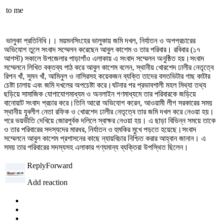
to
me
ভালুকা প্রতিনিধি।। ময়মনসিংহের ভালুকায় জমি দখল, নির্যাতন ও অপপ্রচারের
অভিযোগ তুলে সংবাদ সম্মেলন করেছেন আবুল কাশেম ও তার পরিবার। রবিবার (১৭
আগস্ট) সকালে উপজেলার পাড়াগাঁও এলাকায় এ সংবাদ সম্মেলন অনুষ্ঠিত হয়।সংবাদ
সম্মেলনে লিখিত বক্তব্য পাঠ করে আবুল কাশেম বলেন, স্থানীয় খোরশেদ ঢালীর নেতৃত্বে
রিপন খাঁ, সুমন খাঁ, আমিনুল ও নাসিরসহ কয়েকজন ব্যক্তি তাদের বসতভিটার গাছ কাটার
চেষ্টা চালায় এবং জমি দখলের অপচেষ্টা করে।ঘটনার পর প্রভাবশালী মহল মিথ্যা তথ্য
ছড়িয়ে সামাজিক যোগাযোগমাধ্যম ও অনলাইন গণমাধ্যমে তার পরিবারকে জড়িয়ে
বানোয়াট সংবাদ প্রচার করে।তিনি আরো অভিযোগ করেন, আওয়ামী লীগ সরকারের সময়
স্থানীয় যুবলীগ নেতা রফিক ও খোরশেদ ঢালীর নেতৃত্বে তার জমি দখল করে নেওয়া হয়।
পরে ভয়ভীতি দেখিয়ে জোরপূর্বক দলিলে স্বাক্ষর নেওয়া হয়। এ ছাড়া বিভিন্ন সময়ে তাকে
ও তার পরিবারের সদস্যদের মারধর, নির্যাতন ও হুমকির মুখে পড়তে হয়েছে।সংবাদ
সম্মেলনে আবুল কাশেম প্রশাসনের কাছে ন্যায়বিচার নিশ্চিত করার আহ্বান জানান। এ
সময় তার পরিবারের সদস্যসহ এলাকার গণ্যমান্য ব্যক্তিরা উপস্থিত ছিলেন।
Reply
Forward
Add reaction