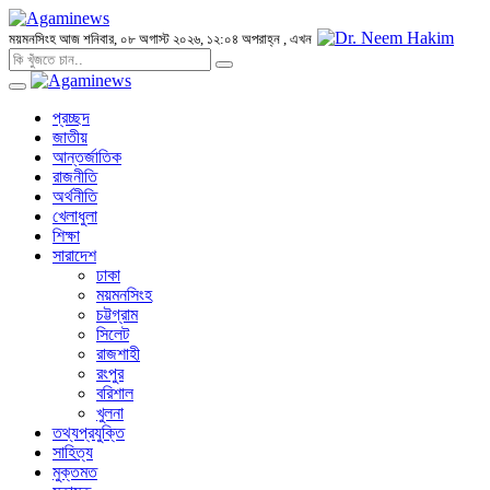
ময়মনসিংহ
আজ শনিবার, ০৮ অগাস্ট ২০২৬, ১২:০৪ অপরাহ্ন
, এখন
প্রচ্ছদ
জাতীয়
আন্তর্জাতিক
রাজনীতি
অর্থনীতি
খেলাধুলা
শিক্ষা
সারাদেশ
ঢাকা
ময়মনসিংহ
চট্টগ্রাম
সিলেট
রাজশাহী
রংপুর
বরিশাল
খুলনা
তথ্যপ্রযুক্তি
সাহিত্য
মুক্তমত