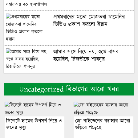
প্রথমবারের মতো মোজতবা খামেনির
ভিডিও প্রকাশ করলো ইরান
আমার সঙ্গে বিয়ে নয়, স্বপ্নে বাসর
হয়েছিল, রিজভীকে শাবনূর
জ্বালানি সংকট মোকাবিলায় সরকার
সর্বোচ্চ চেষ্টা চালিয়ে যাচ্ছে: প্রধানমন্ত্রী
Uncategorized বিভাগের আরো খবর
জ্বালানি খাত বেসরকারিকরণের নামে
সিলেটে হামের উপসর্গ নিয়ে ৩
জো বাইডেনের ক্যান্সার আরো
‘লুটপাটের লাইসেন্স’ দেওয়া হচ্ছে:
জনের মৃত্যু
ছড়িয়ে পড়েছে
জামায়াত