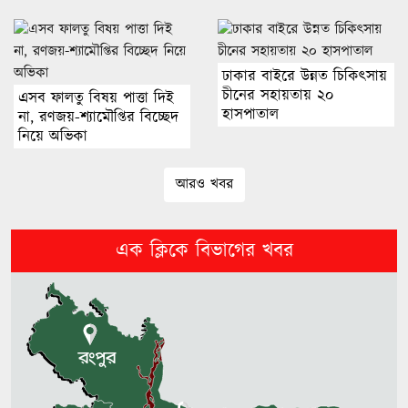
নাফ নদী থেকে ট্রলারসহ ৩ জেলেকে
ধরে নিয়ে গেছে আরাকান আর্মি
ঢাকার বাইরে উন্নত চিকিৎসায়
চীনের সহায়তায় ২০
এসব ফালতু বিষয় পাত্তা দিই
হাসপাতাল
না, রণজয়-শ্যামৌপ্তির বিচ্ছেদ
জুলাই আন্দোলন শুধু একটি পক্ষের নয়,
নিয়ে অভিকা
সবাই মিলে এগিয়ে নিয়েছি: এ্যানি
আরও খবর
সাতক্ষীরায় বজ্রপাতে ব্যবসায়ী নিহত
এক ক্লিকে বিভাগের খবর
জ্বালানি খাতে লুটপাটের আয়োজন
চলছে: ফুয়াদ
সিলেটে দুর্ঘটনা: তদন্তে ৫ সদস্যের