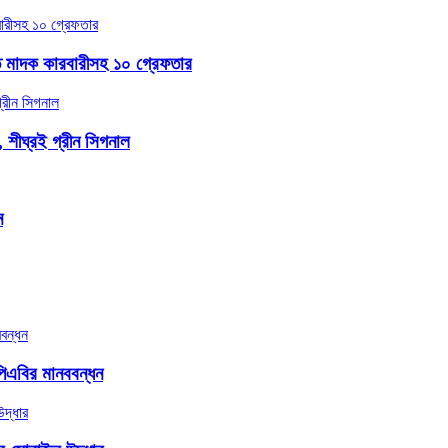
ত মাদক কারবারীসহ ১০ গ্রেফতার
, শীঘ্রই গ্রীন সিগনাল
ন
িএবির মানববন্ধন