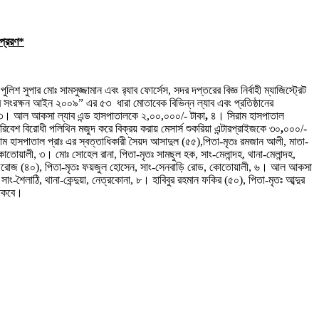
্রেরণ
*
লিশ সুপার মোঃ সামসুজ্জামান এবং র‌্যাব ফোর্সেস, সদর দপ্তরের বিজ্ঞ
নির্বাহী ম্যাজিস্ট্রেট
ার সংরক্ষন আইন ২০০৯” এর ৫৩
ধারা মোতাবেক
বিভিন্ন ল্যাব এবং প্রতিষ্ঠানের
 ৩।
আল আকসা ল্যাব এন্ড হাসপাতালকে ২,০০,০০০/- টাকা
,
৪।
সিরাম হাসপাতাল
েশ বিরোধী পলিথিন মজুদ করে বিক্রয় করায় মেসার্স শুকরিয়া এন্টারপ্রাইজকে
৩০
,
০০০/-
 হাসপাতাল প্রাঃ এর স্বত্তাধিকারী সৈয়দ আসাদুল (৫৫),পিতা-মৃতঃ রমজান আলী, মাতা-
োতোয়ালী, ৩। মোঃ সোহেল রানা, পিতা-মৃতঃ সামছুল হক, সাং-মেলান্দহ, থানা-মেলান্দহ,
া আফরোজ (৪০), পিতা-মৃতঃ ফয়জুল হোসেন, সাং-সেনবাড়ি রোড, কোতোয়ালী, ৬। আল আকসা
ং-শৈলাঠি, থানা-কেন্দুয়া, নেত্রকোনা, ৮। হাবিবুর রহমান ফকির (৫০), পিতা-মৃতঃ আব্দুর
থাকবে।