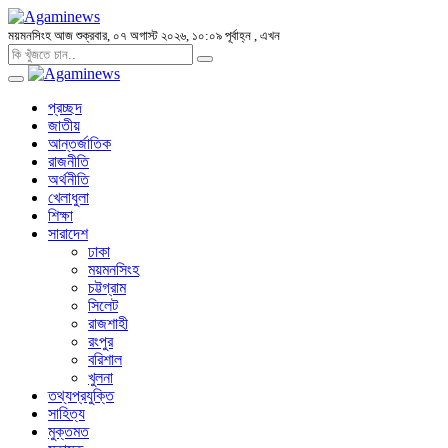
ময়মনসিংহ
আজ শুক্রবার, ০৭ অগাস্ট ২০২৬, ১০:০৯ পূর্বাহ্ন
, এখন
প্রচ্ছদ
জাতীয়
আন্তর্জাতিক
রাজনীতি
অর্থনীতি
খেলাধুলা
শিক্ষা
সারাদেশ
ঢাকা
ময়মনসিংহ
চট্টগ্রাম
সিলেট
রাজশাহী
রংপুর
বরিশাল
খুলনা
তথ্যপ্রযুক্তি
সাহিত্য
মুক্তমত