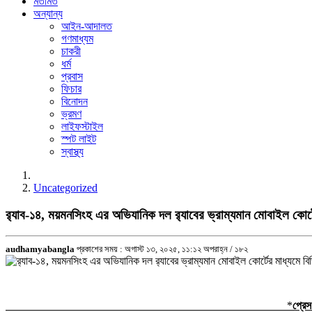
মতামত
অন্যান্য
আইন-আদালত
গণমাধ্যম
চাকরী
ধর্ম
প্রবাস
ফিচার
বিনোদন
ভ্রমণ
লাইফস্টাইল
স্পট লাইট
স্বাস্থ্য
Uncategorized
র‌্যাব-১৪, ময়মনসিংহ এর অভিযানিক দল র‌্যাবের ভ্রাম্যমান মোবাইল কোর
audhamyabangla
প্রকাশের সময় : অগাস্ট ১৩, ২০২৫, ১১:১২ অপরাহ্ন /
১৮২
*
প্রেস