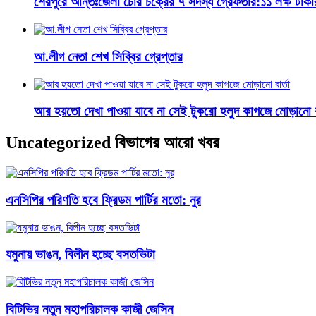
শেরপুরে আন্তঃজেলা চোর চক্রের ৭ সদস্য গ্রেফতার:১১ লক্ষ টাক
আ.লীগ নেতা শেখ সিব্বির গ্রেপ্তার
আর হয়তো দেখা পাওয়া যাবে না সেই টুকরো হলুদ কাগজে মোড়ানো বা
Uncategorized বিভাগের আরো খবর
এনসিপির পরিণতি হবে ফ্রিডম পার্টির মতো: নুর
যমুনায় ভাঙন, বিলীন হচ্ছে বসতভিটা
বিটিভির নতুন মহাপরিচালক কাজী জেসিন