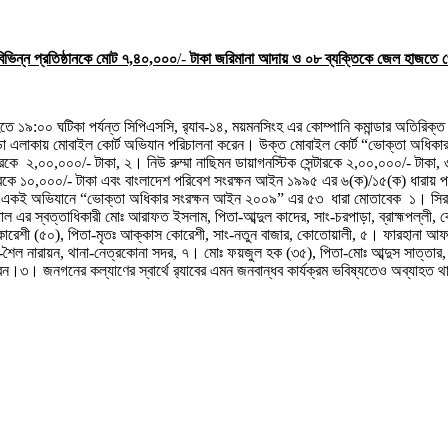
িভিন্ন প্রতিষ্ঠানকে
মোট
৭,৪০,০০০
/-
টাকা জরিমানা আদায় ও
০৮ ব্যক্তিকে
জেল হাজতে প
ে ১৯:০০ ঘটিকা পর্যন্ত সিপিএসসি, র‌্যাব-১৪, ময়মনসিংহ এর কোম্পানি কমান্ডার অতিরিক্ত পু
ড়া এলাকায়
মোবাইল কোর্ট অভিযান
পরিচালনা করেন। উক্ত মোবাইল কোর্ট “ভোক্তা অধিক
্টারকে ২,০০,০০০/- টাকা, ২।
নিউ রুম্মা নাছিমন ডায়াগনস্টিক সেন্টারকে ২,০০,০০০/- টাকা,
টারকে ১০,০০০/- টাকা এবং বাংলাদেশ পরিবেশ সংরক্ষন আইন ১৯৯৫ এর ৬(ক)/১৫(ক) ধারায় পরিব
। একই অভিযানে “ভোক্তা অধিকার সংরক্ষন আইন ২০০৯” এর ৫৩
ধারা মোতাবেক ১। সিরাম
ল এর স্বত্তাধিকারী মোঃ আরাফত ইসলাম, পিতা-আব্দুল কাদের, সাং-চরপাড়া, ব্রাহ্মপল্লী, ক
িদ কোরেশী (৫০), পিতা-মৃতঃ আক্কাস কোরেশী, সাং-নতুন বাজার, কোতোয়ালী, ৫। ফারহান
ং-শৈল নারায়ন, থানা-নেত্রকোনা সদর, ৭। মোঃ ফয়জুল হক (৩৫), পিতা-মোঃ আব্দুস সাত্তার, সা
রেন।৩। জনগনের কল্যাণের স্বার্থে র‌্যাবের এমন জনবান্ধব কার্যক্রম ভবিষ্যতেও অব্যাহত 