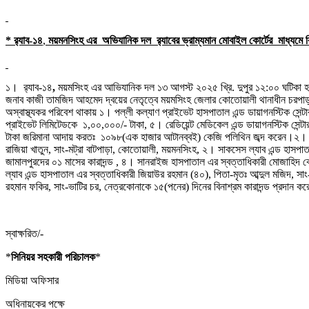
*
র‌্যাব-১৪
,
ময়মনসিংহ
এর অভিযানিক দল
র‌্যাবের ভ্রাম্যমান মোবাইল কোর্টের মাধ্যমে ব
১।
র‌্যাব-১৪
,
ময়মসিংহ এর আভিযানিক দল ১৩
আগস্ট
২০২৫ খ্রি. দুপুর ১২:০০ ঘটিকা হত
জনাব কাজী তামজিদ আহমেদ দ্বয়ের নেতৃত্বে
ময়মসিংহ জেলার কোতোয়ালী থানাধীন চরপা
অস্বাস্থ্যকর পরিবেশ
থাকায় ১। পল্লী কল্যাণ প্রাইভেট হাসপাতাল এন্ড ডায়াগনস্টিক সেন
প্রাইভেট লিমিটেডকে ১,০০,০০০/- টাকা, ৫। রেডিয়েন্ট মেডিকেল এন্ড ডায়াগনস্টিক
সেন্
টাকা জরিমানা আদায় করতঃ ১০৯৮(এক হাজার আটানব্বই) কেজি পলিথিন জব্দ করেন।২
রাজিয়া খাতুন, সাং-মট্রা বাটপাড়া, কোতোয়ালী, ময়মনসিংহ, ২। সাকসেস ল্যাব এন্ড হাসপাতা
জামালপুরদের ০১ মাসের কারাদন্ড , ৪। সানরাইজ হাসপাতাল এর স্বত্তাধিকারী মোজাহ
ল্যাব এন্ড হাসপাতাল এর স্বত্তাধিকারী জিয়াউর রহমান (৪০), পিতা-মৃতঃ আব্দুল মজিদ, সা
রহমান ফকির, সাং-ভাটির চর, নেত্রকোনাকে ১৫(পনের) দিনের বিনাশ্রম কারাদন্ড প্রদান ক
স্বাক্ষরিত/-
*
সিনিয়র সহকারী পরিচালক
*
মিডিয়া অফিসার
অধিনায়কের পক্ষে