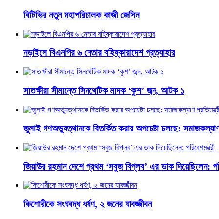
বিটিভির নতুন মহাপরিচালক কাজী জেসিন
নড়াইলে বিএনপির ৬ নেতার বহিষ্কারাদেশ প্রত্যাহার
সাতক্ষীরা সীমান্তে সিনথেটিক মাদক ‘কুশ’ জব্দ, আটক ১
জুলাই গণঅভ্যুত্থানকে বিতর্কিত করার অপচেষ্টা চলছে: সমাজকল্যাণ প
জিয়াউর রহমান দেশে প্রথম ‘সবুজ বিপ্লব’ এর ডাক দিয়েছিলেন: পরি
কিশোরীকে সংঘবদ্ধ ধর্ষণ, ২ জনের যাবজ্জীবন