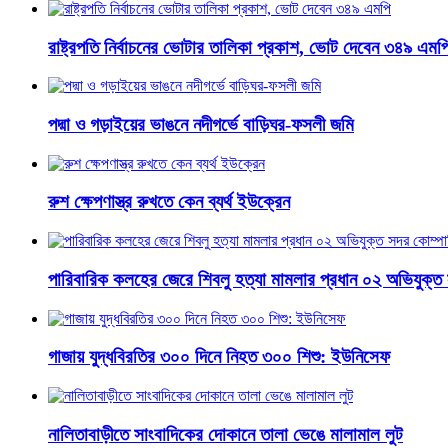
রাষ্ট্রপতি নির্বাচনের ভোটার তালিকা প্রকাশ, ভোট দেবেন ৩৪৯ এমপ
পদ্মা ও গড়াইয়ের ভাঙনে নদীগর্ভে বাড়িঘর-ফসলী জমি
রুশ ক্ষেপণাস্ত্র রুখতে কেন ব্যর্থ ইউক্রেন
পারিবারিক কলহের জেরে শিবলু হত্যা মামলার প্রধান ০২ অভিযুক্ত 
গাজায় যুদ্ধবিরতির ৩০০ দিনে নিহত ৩০০ শিশু: ইউনিসেফ
নালিতাবাড়ীতে সাংবাদিকের দোকানে তালা ভেঙে মালামাল লুট