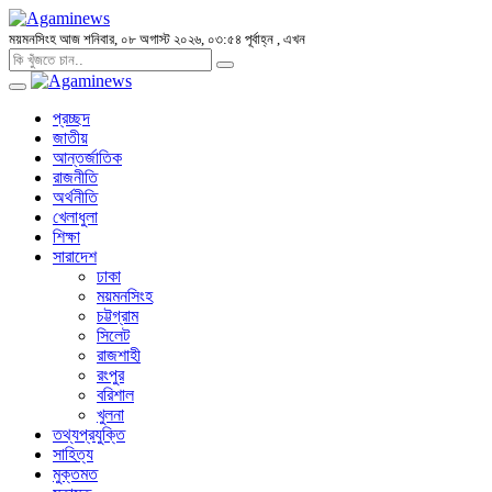
ময়মনসিংহ
আজ শনিবার, ০৮ অগাস্ট ২০২৬, ০৩:৫৪ পূর্বাহ্ন
, এখন
প্রচ্ছদ
জাতীয়
আন্তর্জাতিক
রাজনীতি
অর্থনীতি
খেলাধুলা
শিক্ষা
সারাদেশ
ঢাকা
ময়মনসিংহ
চট্টগ্রাম
সিলেট
রাজশাহী
রংপুর
বরিশাল
খুলনা
তথ্যপ্রযুক্তি
সাহিত্য
মুক্তমত