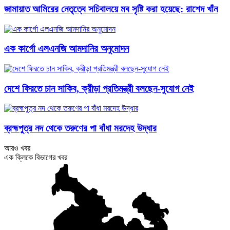
জামায়াত আমিরের নেতৃত্বে সচিবালয়ে মব সৃষ্টি করা হয়েছে: রাশেদ খাঁন
এক কার্গো এলএনজি আমদানির অনুমোদন
দেশে ফিরতে চান সাকিব, ক্রীড়া প্রতিমন্ত্রী বলছেন-সুযোগ নেই
ব্রহ্মপুত্র নদ থেকে তরুণের পা বাঁধা মরদেহ উদ্ধার
আরও খবর
এক ক্লিকে বিভাগের খবর