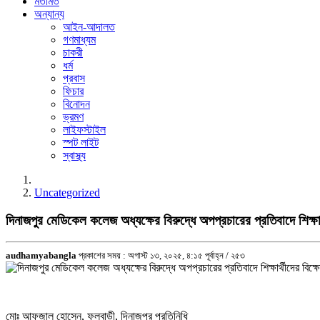
মতামত
অন্যান্য
আইন-আদালত
গণমাধ্যম
চাকরী
ধর্ম
প্রবাস
ফিচার
বিনোদন
ভ্রমণ
লাইফস্টাইল
স্পট লাইট
স্বাস্থ্য
Uncategorized
দিনাজপুর মেডিকেল কলেজ অধ্যক্ষের বিরুদ্ধে অপপ্রচারের প্রতিবাদে শিক্ষা
audhamyabangla
প্রকাশের সময় : অগাস্ট ১৩, ২০২৫, ৪:১৫ পূর্বাহ্ন /
২৫৩
মোঃ আফজাল হোসেন, ফুলবাড়ী, দিনাজপুর প্রতিনিধি