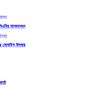
িএবির মানববন্ধন
ার মোবাইল উদ্ধার
র্তা