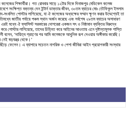
ন কলেজের শিক্ষার্থীরা। গত রোববার সাড়ে ১২টার দিকে দিনাজপুর মেডিকেল কলেজ
েশে সংক্ষিপ্ত বক্তব্য দেন ইন্টার্ন ডাক্তার জীবন, ৩০তম ব্যাচের মোঃ তৌফিকুল ইসলাম
াদ-সংবলিত পোস্টার লাগিয়েছে, যা ঐ কলেজের অধ্যক্ষের সম্মান ক্ষুণন করার উদ্দেশ্যেই তা
িমধ্যে জাতীয় পর্যায়ে পঞ্চম স্থান অর্জন করেছে এবং সর্বশেষ ২৯তম ব্যাচের অসাধারণ
এরই মধ্যে ঐ ফ্যাসিস্ট সরকারের দোশরেরা একজন সৎ ও নিষ্ঠাবান ব্যক্তির বিরুদ্ধে
 করে পোস্টার লাগিয়েছে, তাদের চিহ্নিত করে আইনের আওতায় এনে দৃষ্টান্তমূলক শাস্তি
দেক আলী বলেন, ‘দায়িত্ব গ্রহণের পর আমি কলেজকে আধুনিক রূপ দেওয়ার অঙ্গীকার করেছি।
ে নেই ষড়যন্ত্র থেকে।’
ো ছিঁড়ে ফেলেন। এ ব্যাপারে সচেতন নাগরিক ও পেশা জীবিরা আইন প্রয়োগকারী সংস্থার