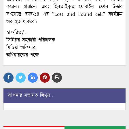
করেন। হারানো এবং ছিনতাইকৃত মোবাইল ফোন উদ্ধার
সংক্রান্তে র‌্যাব-১৪ এর ‘’Lost and Found cell’’ কার্যক্রম
অব্যাহত থাকবে।
স্বাক্ষরিত/-
সিনিয়র সহকারী পরিচালক
মিডিয়া অফিসার
অধিনায়কের পক্ষে
আপনার মতামত লিখুন :