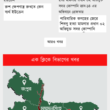
পরকীয়ার অভিযোগ, ক্ষুব্ধ অভিনেতা
রুশ ক্ষেপণাস্ত্র রুখতে কেন
ব্যর্থ ইউক্রেন
পারিবারিক কলহের জেরে
জুলাইয়ের আত্মত্যাগ জাতিকে নতুন
শিবলু হত্যা মামলার প্রধান ০২
আশা দেখিয়েছে: ঢাবি উপাচার্য
অভিযুক্ত সদর কোম্পানি
র‌্যাব-১৪ এর অভিযানে
গ্রেফতার
আরও খবর
আওয়ামী লীগ আমাদের শত্রু না: এমপি
নাছির চৌধুরী
এক ক্লিকে বিভাগের খবর
খুলনায় পিস্তল ও গুলিসহ যুবক গ্রেপ্তার
উখিয়া সীমান্তে মাইন বিস্ফোরণে
বাংলাদেশির গোড়ালি বিচ্ছিন্ন
টাকার অভাবে জোড়া লাগছে না মাথার