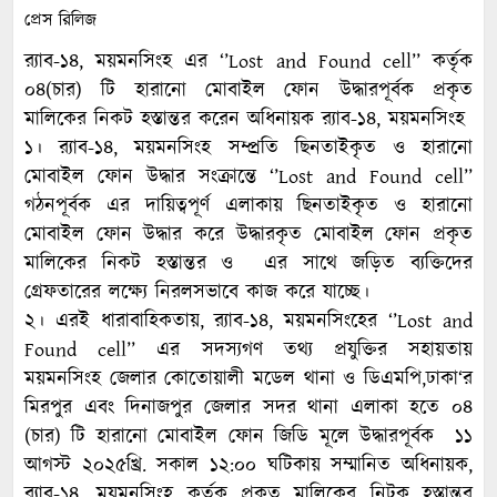
প্রেস রিলিজ
র‌্যাব-১৪, ময়মনসিংহ এর ‘’Lost and Found cell’’ কর্তৃক
০৪(চার) টি হারানো মোবাইল ফোন উদ্ধারপূর্বক প্রকৃত
মালিকের নিকট হস্তান্তর করেন অধিনায়ক র‌্যাব-১৪, ময়মনসিংহ
১। র‍্যাব-১৪, ময়মনসিংহ সম্প্রতি ছিনতাইকৃত ও হারানো
মোবাইল ফোন উদ্ধার সংক্রান্তে ‘’Lost and Found cell’’
গঠনপূর্বক এর দায়িত্বপূর্ণ এলাকায় ছিনতাইকৃত ও হারানো
মোবাইল ফোন উদ্ধার করে উদ্ধারকৃত মোবাইল ফোন প্রকৃত
মালিকের নিকট হস্তান্তর ও এর সাথে জড়িত ব্যক্তিদের
গ্রেফতারের লক্ষ্যে নিরলসভাবে কাজ করে যাচ্ছে।
২। এরই ধারাবাহিকতায়, র‌্যাব-১৪, ময়মনসিংহের ‘’Lost and
Found cell’’ এর সদস্যগণ তথ্য প্রযুক্তির সহায়তায়
ময়মনসিংহ জেলার কোতোয়ালী মডেল থানা ও ডিএমপি,ঢাকা‘র
মিরপুর এবং দিনাজপুর জেলার সদর থানা এলাকা হতে ০৪
(চার) টি হারানো মোবাইল ফোন জিডি মূলে উদ্ধারপূর্বক ১১
আগস্ট ২০২৫খ্রি. সকাল ১২:০০ ঘটিকায় সম্মানিত অধিনায়ক,
র‌্যাব-১৪, ময়মনসিংহ কর্তৃক প্রকৃত মালিকের নিটক হস্তান্তর