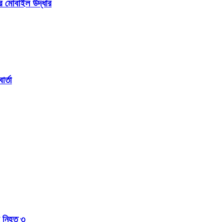
ার মোবাইল উদ্ধার
র্তা
হ নিহত ৩