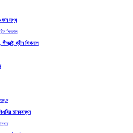
৩ জন দগ্ধ
, শীঘ্রই গ্রীন সিগনাল
ন
িএবির মানববন্ধন