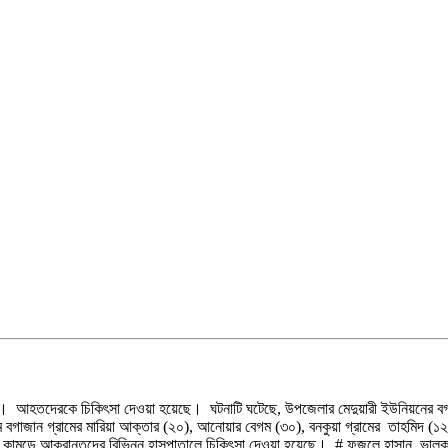
। আহতদেরকে চিকিৎসা দেওয়া হয়েছে। ঘটনাটি ঘটেছে, উপজেলার মেদুয়ারী ইউনিয়নের বগাজা
মে বগাজান গ্রামের মারিয়া আক্তার (২০), আনোয়ার বেগম (৩০), বনকুয়া গ্রামের তাহমিদ (
ামড়ে আক্রান্তদের বিভিন্ন হাসপাতালে চিকিৎসা দেওয়া হয়েছে। # ফজলে হাসান, ভালু