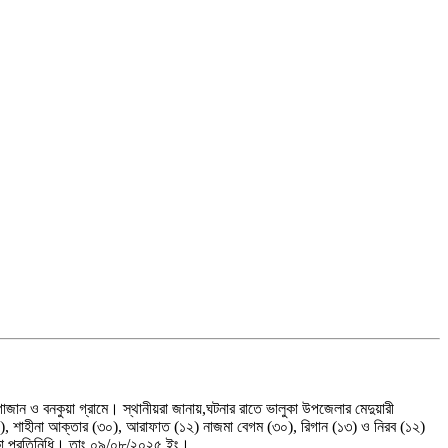
ন ও বনকুয়া গ্রামে। স্থানীয়রা জানায়,ঘটনার রাতে ভালুকা উপজেলার মেদুয়ারী
১২), শাহীনা আক্তার (৩০), আরাফাত (১২) নাজমা বেগম (৩০), রিগান (১৩) ও নিরব (১২)
কা প্রতিনিধি। তাং ০৯/০৮/২০২৫ ইং।