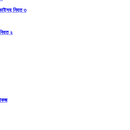
র ভাইসহ নিহত ৩
 নিহত ২
শোকজ