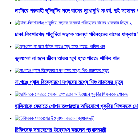
নাটোরে গরুবাহী ভুটভুটির সঙ্গে বাসের মুখোমুখি সংঘর্ষ, দুই সহোদ
ঢাকা-কিশোরগঞ্জ পাকুন্দিয়া সড়কে অনন্যা পরিবহনের বাসের ধাক্কায়
ভুলগুলো না হলে জীবন আরও স্মুথ হতে পারত: শাকিব খান
না.গঞ্জে গ্যাস বিস্ফোরণে দগ্ধদের মধ্যে শিশু মারুফের মৃত্যু
হাসিনাকে ফেরাতে গোপন তৎপরতার অভিযোগে খুকৃবির শিক্ষককে 
চিকিৎসক সমাবেশের উদ্বোধন করলেন প্রধানমন্ত্রী