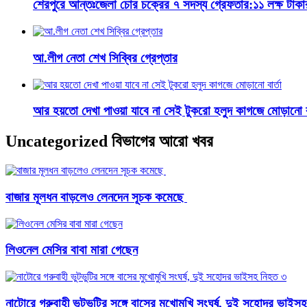
শেরপুরে আন্তঃজেলা চোর চক্রের ৭ সদস্য গ্রেফতার:১১ লক্ষ টাক
আ.লীগ নেতা শেখ সিব্বির গ্রেপ্তার
আর হয়তো দেখা পাওয়া যাবে না সেই টুকরো হলুদ কাগজে মোড়ানো বা
Uncategorized বিভাগের আরো খবর
বাজার মূলধন বাড়লেও লেনদেন সূচক কমেছে
লিওনেল মেসির বাবা মারা গেছেন
নাটোরে গরুবাহী ভুটভুটির সঙ্গে বাসের মুখোমুখি সংঘর্ষ, দুই সহোদর ভাইস