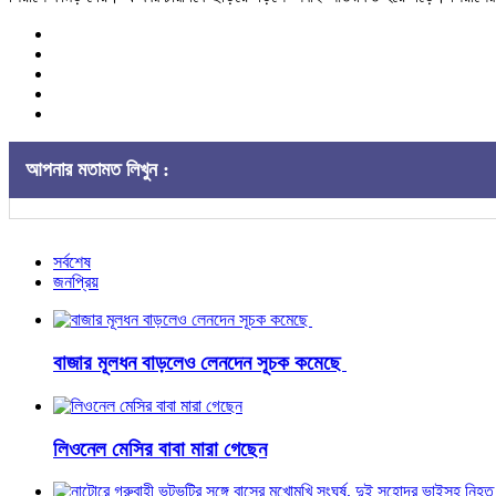
আপনার মতামত লিখুন :
সর্বশেষ
জনপ্রিয়
বাজার মূলধন বাড়লেও লেনদেন সূচক কমেছে
লিওনেল মেসির বাবা মারা গেছেন