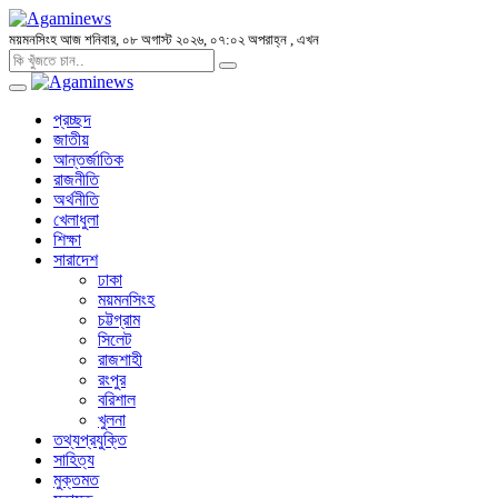
ময়মনসিংহ
আজ শনিবার, ০৮ অগাস্ট ২০২৬, ০৭:০২ অপরাহ্ন
, এখন
প্রচ্ছদ
জাতীয়
আন্তর্জাতিক
রাজনীতি
অর্থনীতি
খেলাধুলা
শিক্ষা
সারাদেশ
ঢাকা
ময়মনসিংহ
চট্টগ্রাম
সিলেট
রাজশাহী
রংপুর
বরিশাল
খুলনা
তথ্যপ্রযুক্তি
সাহিত্য
মুক্তমত