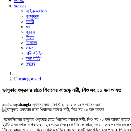
মতামত
অন্যান্য
আইন-আদালত
গণমাধ্যম
চাকরী
ধর্ম
প্রবাস
ফিচার
বিনোদন
ভ্রমণ
লাইফস্টাইল
স্পট লাইট
স্বাস্থ্য
Uncategorized
ভালুকায় শুক্রবার রাতে শিয়ালের কামড়ে নারী, শিশু সহ ১০ জন আহত
audhamyabangla
প্রকাশের সময় : অগাস্ট ৯, ২০২৫, ৮:২৯ অপরাহ্ন /
৩৪৪
ময়মনসিংহের ভালুকায় শুক্রবার রাতে শিয়ালের কামড়ে নারী, শিশু সহ ১০ জন আহত হয়েছে
ইউনিয়নের বগাজান গ্রামের শাহাব উদ্দিন (৫৫) কে শিয়ালে কামড় দেয়। তার পর পর্যায়ক্র
শিয়ালে কামড় দেয়। এ খবর চারদিকে ছড়িয়ে পড়লে সবাই আতংকিত হয়ে পড়ে। শিয়ালের ক