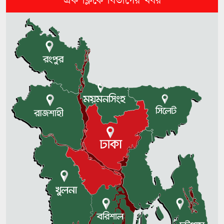
এক ক্লিকে বিভাগের খবর
ওসমানীনগর দুর্ঘটনা: দুই চালকই
পলাতক, চলছে পুলিশি অভিযান
টাঙ্গুয়ার হাওরে গোসলে নেমে পর্যটকের
মৃত্যু
নওগাঁ জেলা বিএনপির নেতাদের সঙ্গে
রিজভীর মতবিনিময়
শেখ হাসিনা ডিসেম্বরে দেশে ফিরে
আইনি পথে হাঁটুক: আইনমন্ত্রী