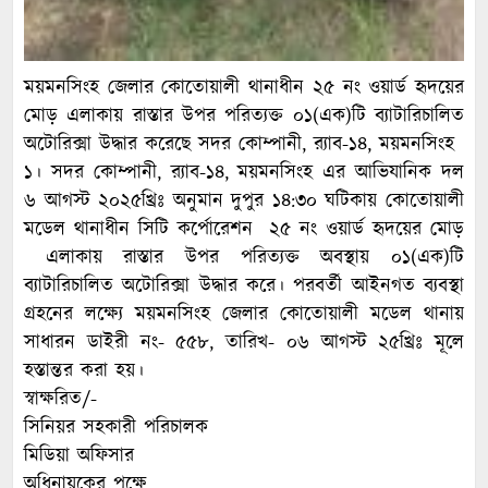
ময়মনসিংহ জেলার কোতোয়ালী থানাধীন ২৫ নং ওয়ার্ড হৃদয়ের
মোড় এলাকায় রাস্তার উপর পরিত্যক্ত ০১(এক)টি ব্যাটারিচালিত
অটোরিক্সা উদ্ধার করেছে সদর কোম্পানী, র‌্যাব-১৪, ময়মনসিংহ
১। সদর কোম্পানী, র‌্যাব-১৪, ময়মনসিংহ এর আভিযানিক দল
৬ আগস্ট ২০২৫খ্রিঃ অনুমান দুপুর ১৪:৩০ ঘটিকায় কোতোয়ালী
মডেল থানাধীন সিটি কর্পোরেশন ২৫ নং ওয়ার্ড হৃদয়ের মোড়
এলাকায় রাস্তার উপর পরিত্যক্ত অবস্থায় ০১(এক)টি
ব্যাটারিচালিত অটোরিক্সা উদ্ধার করে। পরবর্তী আইনগত ব্যবস্থা
গ্রহনের লক্ষ্যে ময়মনসিংহ জেলার কোতোয়ালী মডেল থানায়
সাধারন ডাইরী নং- ৫৫৮, তারিখ- ০৬ আগস্ট ২৫খ্রিঃ মূলে
হস্তান্তর করা হয়।
স্বাক্ষরিত/-
সিনিয়র সহকারী পরিচালক
মিডিয়া অফিসার
অধিনায়কের পক্ষে