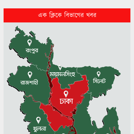
জুলাইয়ের আত্মত্যাগ জাতিকে নতুন
এক ক্লিকে বিভাগের খবর
আশা দেখিয়েছে: ঢাবি উপাচার্য
আওয়ামী লীগ আমাদের শত্রু না: এমপি
নাছির চৌধুরী
খুলনায় পিস্তল ও গুলিসহ যুবক গ্রেপ্তার
উখিয়া সীমান্তে মাইন বিস্ফোরণে
বাংলাদেশির গোড়ালি বিচ্ছিন্ন
টাকার অভাবে জোড়া লাগছে না মাথার
খুলির হাড়