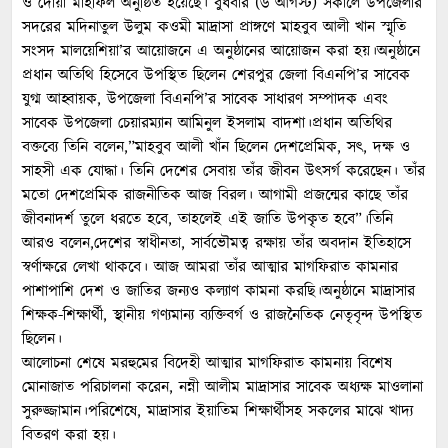
ও দোয়া মাহফিল অনুষ্ঠিত হয়েছে। বুধবার (৬ আগস্ট) সকালে উপজেলার
সদরের মদিনাতুল উলুম কওমী মাদ্রাসা প্রাঙ্গণে মাহবুব আলী খান স্মৃতি
সংসদ মালয়েশিয়া’র আয়োজনে এ অনুষ্ঠানের আয়োজন করা হয়।অনুষ্ঠানে
প্রধান অতিথি হিসেবে উপস্থিত ছিলেন শেরপুর জেলা বিএনপি’র সাবেক
যুগ্ম আহ্বায়ক, উপজেলা বিএনপি’র সাবেক সাধারণ সম্পাদক এবং
সাবেক উপজেলা চেয়ারম্যান আমিনুল ইসলাম বাদশা।প্রধান অতিথির
বক্তব্যে তিনি বলেন,”মাহবুব আলী খাঁন ছিলেন দেশপ্রেমিক, সৎ, দক্ষ ও
সাহসী এক যোদ্ধা। তিনি দেশের সেবায় তাঁর জীবন উৎসর্গ করেছেন। তাঁর
মতো দেশপ্রেমিক রাজনীতিক আজ বিরল। আগামী প্রজন্মের কাছে তাঁর
জীবনাদর্শ তুলে ধরতে হবে, তাহলেই এই জাতি উপকৃত হবে”।তিনি
আরও বলেন,দেশের স্বাধীনতা, সার্বভৌমত্ব রক্ষায় তাঁর অবদান ইতিহাসে
স্বর্ণাক্ষরে লেখা থাকবে। আজ আমরা তাঁর আত্মার মাগফিরাত কামনার
পাশাপাশি দেশ ও জাতির জন্যও কল্যাণ কামনা করছি।অনুষ্ঠানে মাদ্রাসার
শিক্ষক-শিক্ষার্থী, স্থানীয় গণ্যমান্য ব্যক্তিবর্গ ও রাজনৈতিক নেতৃবৃন্দ উপস্থিত
ছিলেন।
আলোচনা শেষে মরহুমের বিদেহী আত্মার মাগফিরাত কামনায় বিশেষ
মোনাজাত পরিচালনা করেন, নন্নী আলীম মাদ্রাসার সাবেক অধ্যক্ষ মাওলানা
সুরুজ্জামান।পরিশেষে, মাদ্রাসার ইয়াতিম শিক্ষার্থীসহ সকলের মাঝে খাদ্য
বিতরণ করা হয়।