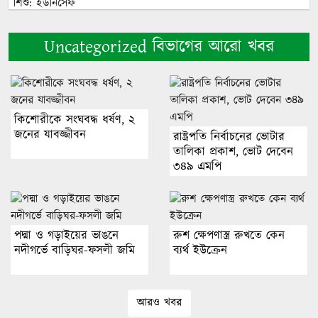
নালিতাবাড়ীতে সাংবাদিকের দোকানে
Uncategorized বিভাগের আরো খবর
তালা ভেঙে মালামাল লুট
শরণখোলায় মাদকের বিরুদ্ধে সাড়াশি
অভিযান: এক সপ্তাহে কুখ্যাত মাদক
কিশোরীকে সংঘবদ্ধ ধর্ষণ, ২
কারবারীসহ ১০ গ্রেফতার
জনের যাবজ্জীবন
রাষ্ট্রপতি নির্বাচনের ভোটার
তালিকা প্রকাশ, ভোট দেবেন
৩৪৯ এমপি
কৃষকের গোয়ালঘর থেকে এক রাতে ৭
গরু চুরি
পদ্মা ও গড়াইয়ের ভাঙনে
রুশ ক্ষেপণাস্ত্র রুখতে কেন
নদীগর্ভে বাড়িঘর-ফসলী জমি
ব্যর্থ ইউক্রেন
তারকা দম্পতির বিচ্ছেদের পেছনে
পরকীয়ার অভিযোগ, ক্ষুব্ধ অভিনেতা
আরও খবর