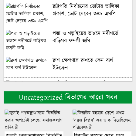
রাষ্ট্রপতি নির্বাচনের ভোটার তালিকা
প্রকাশ, ভোট দেবেন ৩৪৯ এমপি
পদ্মা ও গড়াইয়ের ভাঙনে নদীগর্ভে
বাড়িঘর-ফসলী জমি
রুশ ক্ষেপণাস্ত্র রুখতে কেন ব্যর্থ
ইউক্রেন
পারিবারিক কলহের জেরে শিবলু হত্যা
মামলার প্রধান ০২ অভিযুক্ত সদর
Uncategorized বিভাগের আরো খবর
কোম্পানি র‌্যাব-১৪ এর অভিযানে
গ্রেফতার
গাজায় যুদ্ধবিরতির ৩০০ দিনে নিহত