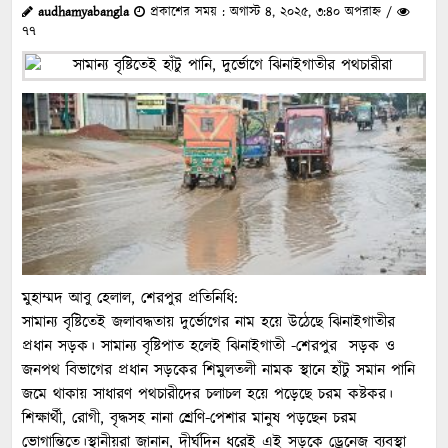
audhamyabangla
প্রকাশের সময় : অগাস্ট ৪, ২০২৫, ৩:৪০ অপরাহ্ন /
৭৭
মুহাম্মদ আবু হেলাল, শেরপুর প্রতিনিধি:
সামান্য বৃষ্টিতেই জলাবদ্ধতায় দুর্ভোগের নাম হয়ে উঠেছে ঝিনাইগাতীর
প্রধান সড়ক। সামান্য বৃষ্টিপাত হলেই ঝিনাইগাতী -শেরপুর সড়ক ও
জনপথ বিভাগের প্রধান সড়কের শিমুলতলী নামক স্থানে হাঁটু সমান পানি
জমে থাকায় সাধারণ পথচারীদের চলাচল হয়ে পড়েছে চরম কষ্টকর।
শিক্ষার্থী, রোগী, বৃদ্ধসহ নানা শ্রেণি-পেশার মানুষ পড়ছেন চরম
ভোগান্তিতে।স্থানীয়রা জানান, দীর্ঘদিন ধরেই এই সড়কে ড্রেনেজ ব্যবস্থা