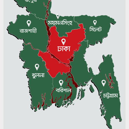
জুলাইয়ের আত্মত্যাগ জাতিকে নতুন
আশা দেখিয়েছে: ঢাবি উপাচার্য
আওয়ামী লীগ আমাদের শত্রু না: এমপি
নাছির চৌধুরী
খুলনায় পিস্তল ও গুলিসহ যুবক গ্রেপ্তার