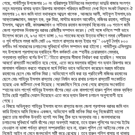
গেছে, পার্বতীপুর উপজেলার ১০ নং হরিরামপুর ইউনিয়নের মধ্যপাড়া ভাদুরি বাজার সংলগ্ন
নতুন মহল্যার বাসায় ভ্যান রিকশায় মালামাল পরিবহন জটিলতা দেখা দিলে সংকট নিরসনে ঐ
মহল্লার ১২ জন জমি দাতা যথাক্রমে আব্দুল খালেক , আনছার আলী, সাইফুল ইসলাম,ডাঃ
আক্তারুজ্জামান, মজমুল হক, নুরু মিয়া, মাস্টার জয়নাল আবেদীন, মজিবর রহমান, শাহিনুর
ইসলাম, আব্দুল বারী, কামরুজ্জামান ও সাইদার রহমান জনস্বার্থ বিবেচনায় ০৬ শতাংশ জমি
জেলা প্রশাসক দিনাজপুর বরাবর রেজিষ্ট্রি সম্পাদন করেন। সেই সঙ্গে দলিলে স্পষ্ট ভাবে
উল্লেখ করেন যে, ৯৭৫ দাগে ডাঙ্গা ১.৭৩ শতকের মধ্যে উত্তর দক্ষিণে লম্বা বেশীরভাগ
ও পূর্ব পশ্চিমে লম্বা জমি মোট ০৬ শতাংশ রাস্তার জন্য ইহার প্র¯’ ০৬ফুট দৈর্ঘ্য ৮০০
বর্গফিঃ সর্ব সাধারনের চলাচলের সুবিধার্থে দলিল সম্পাদন করা হইলো। পার্বতীপুর এসিল্যান্ড
সহ উপজেলা প্রশাসনের দ্বায়িত্ব শীল কর্মকর্তা এবং স্হানীয় চেয়ারম্যান মেম্বার,
গন্যমান্য ব্যক্তি বর্গের উপ¯ি’তিতে রাস্তার সীমানা নির্ধারণ করা হয়েছিল। সময়ের
আবর্তে রাস্তাটি সংকোচিত হয়ে গেছে, এতে করে মহল্যার বাসিন্দা গন ভ্যান রিকশায় করে
মালামাল পরিবহন করতে পারছেনা মর্মে লিখিত ভাবে অভিযোগ করেছেন মরহুম মতিয়ার
রহমানের ছেলে মোঃ মানিক মিয়া। অভিযোগে দাবি করা হয় প্রতিবেশী মজিবর রহমানের
ছেলে মোঃ শাহিনুর ইসলাম রাস্তায় বেড়া নির্মান করে রাখায় চলাচল রাস্তাটি সংকোচিত
হয়েছে এবং জটিলতা দেখা দিয়েছে। সরেজমিনে গিয়ে দেখা গেছে রাস্তার সংকোচিত
স্হানের ডান পার্শ্বে শাহিনুর ইসলাম বাঁশের বেড়া এবং বামপার্শ্বে হারুন পুলিশ নামক ব্যক্তি
ইটের ছোট্ট প্রাচীর দেয়াল দিয়েছেন এতে করে ভ্যান রিকশা চলাচল অনুপযোগী হয়ে
গেছে।
এ বিষয়ে অভিযুক্ত শাহিনুর ইসলাম বলেন রাস্তার জন্য জেলা প্রশাসক বরাবর জমি দান
কারি হিসাবে আমি নিজেও একজন, অভিযোগ কারী মানিক মিয়া শুধু নিজেরটাই ভালো
বুঝতে চায় মানসিক উন্নতি হলেই সব কিছু ঠিক হবে অন্যথায় নয়। জনসাধারনের
চলাচলের সুবিধার্থে আমি বাঁশের বেড়া অবশ্যই সরাবো, তবে হারুন পুলিশের অংশের ইটের
দেওয়াল না ভাঙ্গা পর্যন্ত রাস্তা সম্প্রসারিত হবে না, হারুন পুলিশ তো আইনের লোক সে
নিজেই আইন না মেনে জনদূর্ভোগ সৃষ্টি করে রেখেছে। তবে হারুন পুলিশ বাসায় না থাকায়