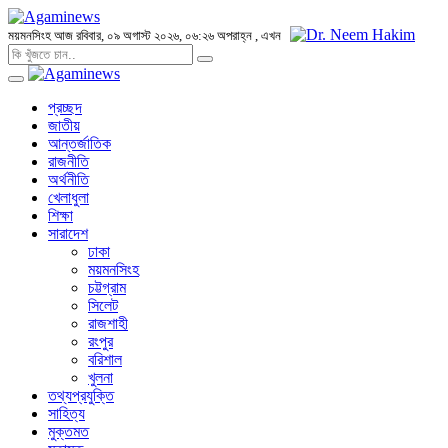
ময়মনসিংহ
আজ রবিবার, ০৯ অগাস্ট ২০২৬, ০৬:২৬ অপরাহ্ন
, এখন
প্রচ্ছদ
জাতীয়
আন্তর্জাতিক
রাজনীতি
অর্থনীতি
খেলাধুলা
শিক্ষা
সারাদেশ
ঢাকা
ময়মনসিংহ
চট্টগ্রাম
সিলেট
রাজশাহী
রংপুর
বরিশাল
খুলনা
তথ্যপ্রযুক্তি
সাহিত্য
মুক্তমত