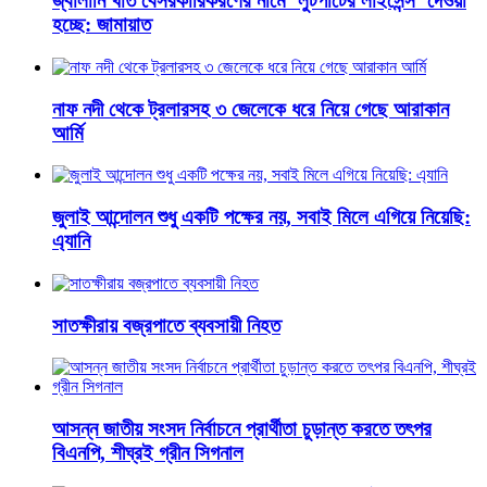
জ্বালানি খাত বেসরকারিকরণের নামে ‘লুটপাটের লাইসেন্স’ দেওয়া
হচ্ছে: জামায়াত
নাফ নদী থেকে ট্রলারসহ ৩ জেলেকে ধরে নিয়ে গেছে আরাকান
আর্মি
জুলাই আন্দোলন শুধু একটি পক্ষের নয়, সবাই মিলে এগিয়ে নিয়েছি:
এ্যানি
সাতক্ষীরায় বজ্রপাতে ব্যবসায়ী নিহত
আসন্ন জাতীয় সংসদ নির্বাচনে প্রার্থীতা চুড়ান্ত করতে তৎপর
বিএনপি, শীঘ্রই গ্রীন সিগনাল