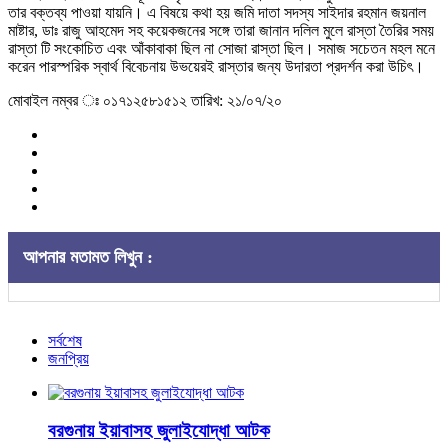
তার বক্তব্য পাওয়া যায়নি। এ বিষয়ে কথা হয় জমি দাতা সদস্য সাইদার রহমান জয়নাল
মাষ্টার, ডাঃ রাজু আহমেদ সহ কয়েকজনের সঙ্গে তারা জানান দলিল মুলে রাস্তা তৈরির সময়
রাস্তা টি সংকোচিত এবং আঁকাবাকা ছিল না সোজা রাস্তা ছিল। সমাজ সচেতন মহল মনে
করেন পারস্পরিক স্বার্থ বিবেচনায় উভয়েরই রাস্তার জন্য উদারতা প্রদর্শন করা উচিৎ।
মোবাইল নম্বর ঃ ০১৭১২৫৮১৫১২ তারিখ: ২১/০৭/২০
আপনার মতামত লিখুন :
সর্বশেষ
জনপ্রিয়
বরগুনায় ইয়াবাসহ জুলাইযোদ্ধা আটক