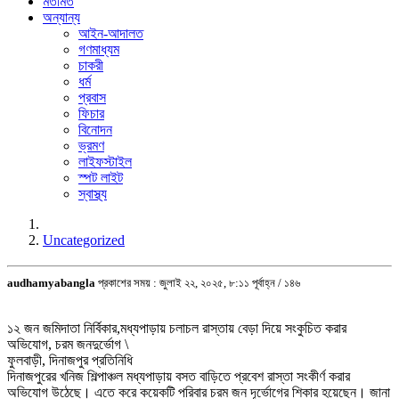
মতামত
অন্যান্য
আইন-আদালত
গণমাধ্যম
চাকরী
ধর্ম
প্রবাস
ফিচার
বিনোদন
ভ্রমণ
লাইফস্টাইল
স্পট লাইট
স্বাস্থ্য
Uncategorized
audhamyabangla
প্রকাশের সময় : জুলাই ২২, ২০২৫, ৮:১১ পূর্বাহ্ন /
১৪৬
১২ জন জমিদাতা নির্বিকার,মধ্যপাড়ায় চলাচল রাস্তায় বেড়া দিয়ে সংকুচিত করার
অভিযোগ, চরম জনদুর্ভোগ \
ফুলবাড়ী, দিনাজপুর প্রতিনিধি
দিনাজপুরের খনিজ শিল্পাঞ্চল মধ্যপাড়ায় বসত বাড়িতে প্রবেশ রাস্তা সংকীর্ণ করার
অভিযোগ উঠেছে। এতে করে কয়েকটি পরিবার চরম জন দূর্ভোগের শিকার হয়েছেন। জানা