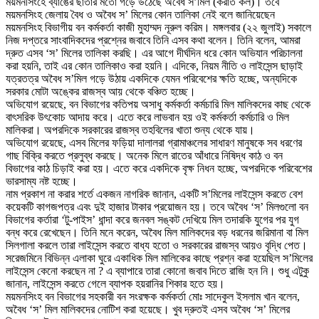
ময়মনসিংহে ব্যাঙের ছাতার মতো গড়ে উঠেছে অবৈধ স’মিল (করাত কল)। তবে
ময়মনসিংহ জেলায় বৈধ ও অবৈধ স’ মিলের কোন তালিকা নেই বলে জানিয়েছেন
ময়মনসিংহ বিভাগীয় বন কর্মকর্তা কাজী মুহাম্মদ নূরুল করিম। মঙ্গলবার (২২ জুলাই) সকালে
নিজ দপ্তরে সাংবাদিকদের প্রশ্নের জবাবে তিনি এসব কথা বলেন। তিনি বলেন, আমরা
দ্রুত এসব ‘স’ মিলের তালিকা করছি। এর আগে দীর্ঘদিন ধরে কোন অভিযান পরিচালনা
করা হয়নি, তাই এর কোন তালিকাও করা হয়নি। এদিকে, নিয়ম নীতি ও লাইসেন্স ছাড়াই
যত্রতত্র অবৈধ স’মিল গড়ে উঠায় একদিকে যেমন পরিবেশের ক্ষতি হচ্ছে, অন্যদিকে
সরকার মোটা অঙ্কের রাজস্ব আয় থেকে বঞ্চিত হচ্ছে।
অভিযোগ রয়েছে, বন বিভাগের কতিপয় অসাধু কর্মকর্তা কর্মচারি মিল মালিকদের কাছ থেকে
বাৎসরিক উৎকোচ আদায় করে। এতে করে লাভবান হয় ওই কর্মকর্তা কর্মচারি ও মিল
মালিকরা। অপরদিকে সরকারের রাজস্ব তহবিলের খাতা শুন্য
থেকে যায়।
অভিযোগ রয়েছে, এসব মিলের ফড়িয়া দালালরা গ্রামাঞ্চলের সাধারণ মানুষকে সব ধরণের
গাছ বিক্রি করতে প্রলুব্ধ করছে। অনেক মিলে রাতের আঁধারে নিষিদ্ধ কাঠ ও বন
বিভাগের কাঠ চিড়াই করা হয়। এতে করে একদিকে বৃক্ষ নিধন হচ্ছে, অপরদিকে পরিবেশের
ভারসাম্য নষ্ট হচ্ছে।
নাম প্রকাশ না করার শর্তে একজন নাগরিক জানান, একটি স’মিলের লাইসেন্স করতে বেশ
কয়েকটি কাগজপত্র এবং দুই হাজার টাকার প্রয়োজন হয়। তবে অবৈধ ‘স’ মিলগুলো বন
বিভাগের কর্তারা ‘টু-পাইস’ ধান্দা করে জনবল সঙ্কট দেখিয়ে মিল তদারকি যুগের পর যুগ
বন্ধ করে রেখেছেন। তিনি মনে করেন, অবৈধ মিল মালিকদের বড় ধরনের জরিমানা বা মিল
সিলগালা করলে তারা লাইসেন্স করতে বাধ্য হতো ও সরকারের রাজস্ব আয়ও বৃদ্ধি পেত।
সরেজমিনে বিভিন্ন এলাকা ঘুরে একাধিক মিল মালিকের কাছে প্রশ্ন করা হয়েছিল স’মিলের
লাইসেন্স কেনো করছেন না ? এ ব্যাপারে তারা কোনো জবাব দিতে রাজি হন নি। শুধু এটুকু
জানান, লাইসেন্স করতে গেলে ব্যাপক হয়রানির শিকার হতে হয়।
ময়মনসিংহ বন বিভাগের সহকারী বন সংরক্ষক কর্মকর্তা মোঃ সাদেকুল ইসলাম খান বলেন,
অবৈধ ‘স’ মিল মালিকদের নোটিশ করা হয়েছে। খুব দ্রুতই এসব অবৈধ ‘স’ মিলের