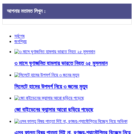
আপনার মতামত লিখুন :
সর্বশেষ
জনপ্রিয়
৩ মাসে ঘৃণাজনিত হামলায় ভারতে নিহত ২৫ মুসলমান
সিলেটে হামের উপসর্গ নিয়ে ৩ জনের মৃত্যু
জো বাইডেনের ক্যান্সার আরো ছড়িয়ে পড়েছে
এসব ফালতু বিষয় পাত্তা দিই না, রণজয়-শ্যামৌপ্তির বিচ্ছেদ নিয়ে