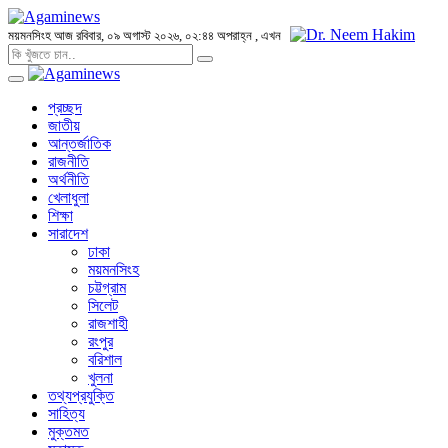
ময়মনসিংহ
আজ রবিবার, ০৯ অগাস্ট ২০২৬, ০২:৪৪ অপরাহ্ন
, এখন
প্রচ্ছদ
জাতীয়
আন্তর্জাতিক
রাজনীতি
অর্থনীতি
খেলাধুলা
শিক্ষা
সারাদেশ
ঢাকা
ময়মনসিংহ
চট্টগ্রাম
সিলেট
রাজশাহী
রংপুর
বরিশাল
খুলনা
তথ্যপ্রযুক্তি
সাহিত্য
মুক্তমত