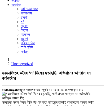
মতামত
অন্যান্য
আইন-আদালত
গণমাধ্যম
চাকরী
ধর্ম
প্রবাস
ফিচার
বিনোদন
ভ্রমণ
লাইফস্টাইল
স্পট লাইট
স্বাস্থ্য
Uncategorized
ময়মনসিংহে অবৈধ ‘স’ মিলের ছড়াছড়ি, অভিযানের আশ্বাস বন
কর্মকর্তা’র
audhamyabangla
প্রকাশের সময় : জুলাই ২২, ২০২৫, ১১:২৯ অপরাহ্ন /
২২৯
আশিকুর রহমান মিঠু
সরকারের সকল নিয়ম-নীতি উপেক্ষা করে লাইসেন্স ছাড়াই প্রশাসনের নাকের ডগায়