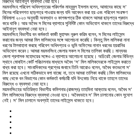
বিরুদ্ধে আইনানুগ ব্যবস্থা নেয়া হবে।
ময়মনসিংহ পরিবেশ অধিদপ্তরের পরিদর্শক মাহবুবুল ইসলাম বলেন, আমাদের কাছে স’
মিলের পরিবেশগত ছাড়পত্র পাওয়ার জন্য যদি আবেদন করা হয় এবং পরিবেশ সংরক্ষণ
বিধিমালা ২০২৩ অনুযায়ী অবস্থান ও কাগজপত্র ঠিক থাকলে আমরা ছাড়পত্র প্রদান
করে থাকি। আর অবৈধ স মিলের ব্যাপারে সুনির্দিষ্ট কোন অভিযোগ থাকলে তাদের বিরুদ্ধে
আইনানুগ ব্যবস্থা নেয়া হবে।
ময়মনসিংহ বিভাগীয় বন কর্মকর্তা কাজী মুহাম্মদ নূরুল করিম বলেন, স মিলের লাইসেন্স
করানোর জন্য আমরা মিল মালিকদের সঙ্গে আলোচনা করেছি। কিন্তু মিল মালিকরা নানা
ধরণের টালবাহানা করছে পরিবেশ অধিদপ্তর ও ভূমি অফিসের নানান ধরনের হয়রানির
অভিযোগ করেন। আমরা ময়মনসিংহ জেলার সকল স মিলের তালিকা করছি‌। মান্যবর
জেলা প্রশাসক মহোদয়ের সঙ্গেও এ ব্যাপারে আলোচনা হয়েছে। অচিরেই জেলার বিভিন্ন
স্থানে মোবাইল কোর্ট পরিচালনার মাধ্যমে অবৈধ ‘স’ মিল মালিকদেরকে লাইসেন্স করাতে
বাধ্য করা হবে। সাংবাদিকদের প্রশ্নের জবাবে তিনি আরোও বলেন, অবৈধ কতগুলো স’
মিল রয়েছে এখনো সঠিকভাবে বলা যাচ্ছে না, তবে আমরা তালিকা করছি।মিল মালিকদের
কাছ থেকে বন বিভাগের কোন কর্মকর্তা কর্মচারী যদি উৎকোচ নিয়ে থাকে তাহলে তাদের
বিরুদ্ধে ও ব্যবস্থা নেয়া হবে।
ময়মনসিংহের অতিরিক্ত বিভাগীয় কমিশনার (রাজস্ব) তাহমিনা আক্তার বলেন, অবৈধ স’
মিল মালিকদের বিরুদ্ধে ব্যবস্থা নেওয়া হবে। অবৈধভাবে স’ মিল চালানোর কোন সুযোগ
নেই। স’ মিল চালালে অবশ্যই তাদের লাইসেন্স থাকতে হবে।