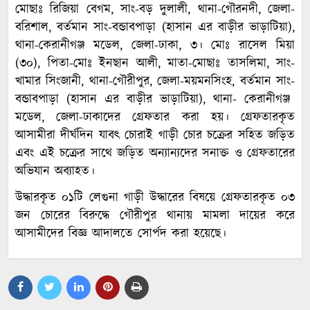
মোছাঃ রিজিয়া বেগম, সাং-বড় দুলালী, থানা-গৌরনদী, জেলা-
বরিশাল, বর্তমান সাং-বন্ডাবপাড়া (হাসান এর বাড়ীর ভাড়াটিয়া),
থানা-কেরানীগঞ্জ মডেল, জেলা-ঢাকা, ৩। মোঃ রাসেল মিয়া
(৩০), পিতা-মোঃ ইনছান আলী, মাতা-মোছাঃ তাসলিমা, সাং-
খামার সিংজানী, থানা-গৌরীপুর, জেলা-ময়মনসিংহ, বর্তমান সাং-
বন্ডাবপাড়া (হাসান এর বাড়ীর ভাড়াটিয়া), থানা- কেরানীগঞ্জ
মডেল, জেলা-ঢাকাদের গ্রেফতার করা হয়। গ্রেফতারকৃত
আসামীরা দীর্ঘদিন যাবৎ চোরাই গাড়ী চোর চক্রের সহিত জড়িত
এবং এই চক্রের সাথে জড়িত অন্যান্যদের সনাক্ত ও গ্রেফতারের
অভিযান অব্যাহত।
উদ্ধারকৃত ০১টি লেগুনা গাড়ী উদ্ধারের বিষয়ে গ্রেফতারকৃত ০৩
জন চোরের বিরুদ্ধে গৌরীপুর থানায় মামলা দায়ের করে
আসামীদের বিজ্ঞ আদালতে সোর্পদ করা হয়েছে।