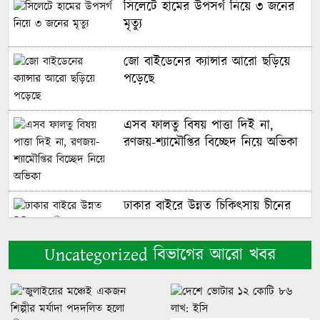
সিলেটে হামের উপসর্গ নিয়ে ৩ জনের
মৃত্যু
জো বাইডেনের ক্যান্সার আরো ছড়িয়ে
পড়েছে
এসব ফালতু বিষয় পাত্তা দিই না,
রণজয়-শ্যামৌপ্তির বিচ্ছেদ নিয়ে অভিকা
ঢাকার বাইরে উন্নত চিকিৎসায় চীনের
সহায়তায় ২০ হাসপাতাল
Uncategorized বিভাগের আরো খবর
প্রথমবারের মতো মোজতবা খামেনির
ভিডিও প্রকাশ করলো ইরান