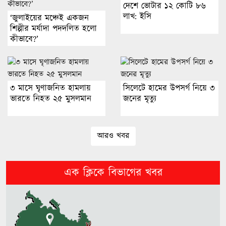
দেশে ভোটার ১২ কোটি ৮৬
লাখ: ইসি
‘জুলাইয়ের মঞ্চেই একজন
আমার সঙ্গে বিয়ে নয়, স্বপ্নে বাসর
শিল্পীর মর্যাদা পদদলিত হলো
হয়েছিল, রিজভীকে শাবনূর
কীভাবে?’
জ্বালানি সংকট মোকাবিলায় সরকার
সর্বোচ্চ চেষ্টা চালিয়ে যাচ্ছে: প্রধানমন্ত্রী
৩ মাসে ঘৃণাজনিত হামলায়
সিলেটে হামের উপসর্গ নিয়ে ৩
ভারতে নিহত ২৫ মুসলমান
জনের মৃত্যু
জ্বালানি খাত বেসরকারিকরণের নামে
‘লুটপাটের লাইসেন্স’ দেওয়া হচ্ছে:
আরও খবর
জামায়াত
এক ক্লিকে বিভাগের খবর
নাফ নদী থেকে ট্রলারসহ ৩ জেলেকে
ধরে নিয়ে গেছে আরাকান আর্মি