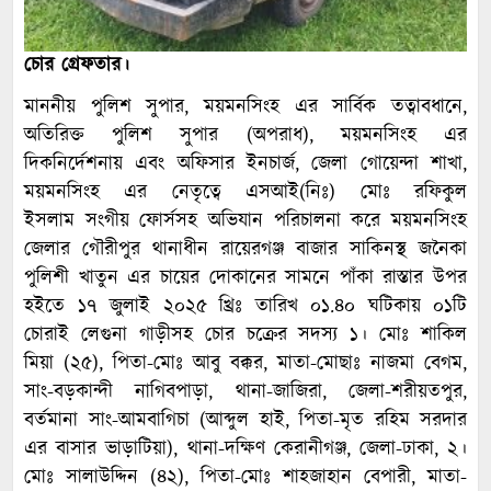
চোর গ্রেফতার।
মাননীয় পুলিশ সুপার, ময়মনসিংহ এর সার্বিক তত্বাবধানে,
অতিরিক্ত পুলিশ সুপার (অপরাধ), ময়মনসিংহ এর
দিকনির্দেশনায় এবং অফিসার ইনচার্জ, জেলা গোয়েন্দা শাখা,
ময়মনসিংহ এর নেতৃত্বে এসআই(নিঃ) মোঃ রফিকুল
ইসলাম সংগীয় ফোর্সসহ অভিযান পরিচালনা করে ময়মনসিংহ
জেলার গৌরীপুর থানাধীন রায়েরগঞ্জ বাজার সাকিনস্থ জনৈকা
পুলিশী খাতুন এর চায়ের দোকানের সামনে পাঁকা রাস্তার উপর
হইতে ১৭ জুলাই ২০২৫ খ্রিঃ তারিখ ০১.৪০ ঘটিকায় ০১টি
চোরাই লেগুনা গাড়ীসহ চোর চক্রের সদস্য ১। মোঃ শাকিল
মিয়া (২৫), পিতা-মোঃ আবু বক্কর, মাতা-মোছাঃ নাজমা বেগম,
সাং-বড়কান্দী নাগিবপাড়া, থানা-জাজিরা, জেলা-শরীয়তপুর,
বর্তমানা সাং-আমবাগিচা (আব্দুল হাই, পিতা-মৃত রহিম সরদার
এর বাসার ভাড়াটিয়া), থানা-দক্ষিণ কেরানীগঞ্জ, জেলা-ঢাকা, ২।
মোঃ সালাউদ্দিন (৪২), পিতা-মোঃ শাহজাহান বেপারী, মাতা-