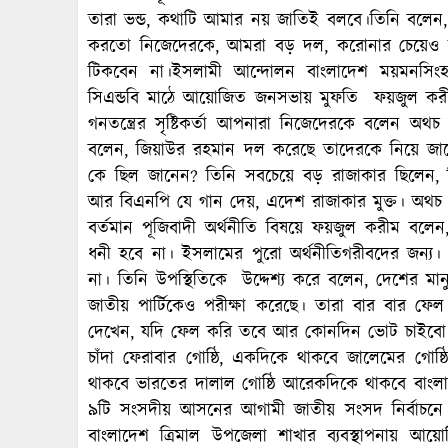
তারা ভন্ড, কথাটি আমার নয় জাতিই বলবে।তিনি বলেন
করতো নিজেদেরকে, আমরা বড় দল, করোনার চেয়েও শক
টিকবেন না।ইসলামী আন্দোলন বাংলাদেশ ময়মনসিংহ (দ
সিএন্ডবি মাঠে আয়োজিত জনসভায় মুফতি ফয়জুল করীম
গনতন্ত্রের সৃষ্টিকর্তা আপনারা নিজেদেরকে বলেন 
বলেন, জিয়াউর রহমান দল করেছে তাদেরকে নিয়ে জানেন।
কে ছিল জানেন? তিনি সবচেয়ে বড় রাজাকার ছিলেন, জি
আর বিএনপি যে গান দেয়, এদেশ রাজাকার মুক্ত। অথচ 
বর্তমান পূজিবাদী অর্থনীতি বিষয়ে ফয়জুল করীম বল
ধনী হবে না। ইসলামের পুরো অর্থনীতিগরীবদের জন্য।
না। তিনি উপস্থিতিকে উদ্দেশ্য করে বলেন, দেশের মান
জাতীয় পার্টিকেও পরীক্ষা করেছে। তারা বার বার ফ
দেখেন, যদি ফেল করি তবে আর কোনদিন ভোট চাইবো না
চাঁদা ফেরাবার গোষ্ঠি, একদিকে থাকবে জালেমের গোষ
থাকবে ভারতের দালাল গোষ্ঠি আরেকদিকে থাকবে বাংলা
৯টি সংসদীয় আসনের আগামী জাতীয় সংসদ নির্বাচনে দ
বাংলাদেশ ত্রিমাল উপজেলা শাখার ব্যবস্থাপনায় আ