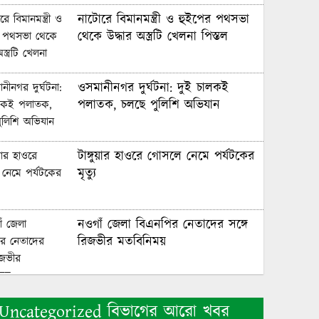
নাটোরে বিমানমন্ত্রী ও হুইপের পথসভা
থেকে উদ্ধার অস্ত্রটি খেলনা পিস্তল
ওসমানীনগর দুর্ঘটনা: দুই চালকই
পলাতক, চলছে পুলিশি অভিযান
টাঙ্গুয়ার হাওরে গোসলে নেমে পর্যটকের
মৃত্যু
নওগাঁ জেলা বিএনপির নেতাদের সঙ্গে
রিজভীর মতবিনিময়
শেখ হাসিনা ডিসেম্বরে দেশে ফিরে
Uncategorized বিভাগের আরো খবর
আইনি পথে হাঁটুক: আইনমন্ত্রী