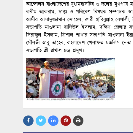
আন্দোলন বাংলাদেশের যুগ্মমহাসচিব ও দলের মুখপাত্র
করীম আকরাম, স্বাস্থ্য ও পরিবেশ বিষয়ক সম্পাদক ড
আমীর আসাদুজ্জামান সোহেল, ক্বারী হাবিবুল্লাহ বেলাল
সভাপতি মাওলানা হাদিউল ইসলাম, দক্ষিণ জেলার সভ
সিরাজুল ইসলাম, ত্রিশাল শাখার সভাপতি মাওলানা ই
মৌলভী আবু তাহের, বাংলাদেশ খেলাফত মজলিস নেতা আব্দু
সভাপতি শ্রী রাখাল চন্দ্র প্রমূখ।