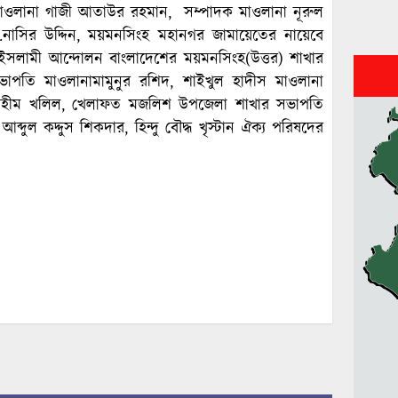
 মাওলানা গাজী আতাউর রহমান, সম্পাদক মাওলানা নূরুল
া.নাসির উদ্দিন, ময়মনসিংহ মহানগর জামায়েতের নায়েবে
ী, ইসলামী আন্দোলন বাংলাদেশের ময়মনসিংহ(উত্তর) শাখার
াপতি মাওলানামামুনুর রশিদ, শাইখুল হাদীস মাওলানা
ব্রাহীম খলিল, খেলাফত মজলিশ উপজেলা শাখার সভাপতি
ল কদ্দুস শিকদার, হিন্দু বৌদ্ধ খৃস্টান ঐক্য পরিষদের