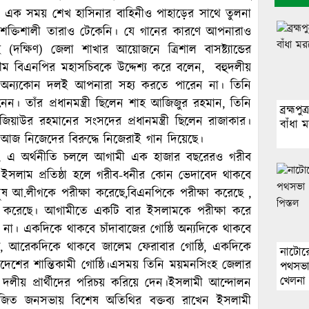
, এক সময় শেখ হাসিনার বাহিনীও পাহাড়ের সাথে তুলনা
্তিশালী তারাও টেকেনি। যে গানের কারণে আপনারাও
ক্ষিণ) জেলা শাখার আয়োজনে ত্রিশাল বাসষ্ট্যান্ডের
 বিএনপির মহাসচিবকে উদ্দেশ্য করে বলেন, বহুদলীয়
অথচ অন্যকোন দলই আপনারা সহ্য করতে পারেন না। তিনি
 তাঁর প্রধানমন্ত্রী ছিলেন শাহ আজিজুর রহমান, তিনি
ব্রহ্ম
য়াউর রহমানের সংসদের প্রধানমন্ত্রী ছিলেন রাজাকার।
বাঁধা 
আজ নিজেদের বিরুদ্ধে নিজেরাই গান দিয়েছে।
েন, এ অর্থনীতি চললে আগামী এক হাজার বছরেরও গরীব
 ইসলাম প্রতিষ্ঠা হলে গরীব-ধনীর কোন ভেদাবেদ থাকবে
ুষ আ.লীগকে পরীক্ষা করেছে,বিএনপিকে পরীক্ষা করেছে ,
েল করেছে। আগামীতে একটি বার ইসলামকে পরীক্ষা করে
। একদিকে থাকবে চাঁদাবাজের গোষ্ঠি অন্যদিকে থাকবে
্ঠি, আরেকদিকে থাকবে জালেম ফেরাবার গোষ্ঠি, একদিকে
নাটোরে
দেশের শান্তিকামী গোষ্ঠি।এসময় তিনি ময়মনসিংহ জেলার
পথসভা 
খেলনা 
লীয় প্রার্থীদের পরিচয় করিয়ে দেন।ইসলামী আন্দোলন
য়োজিত জনসভায় বিশেষ অতিথির বক্তব্য রাখেন ইসলামী