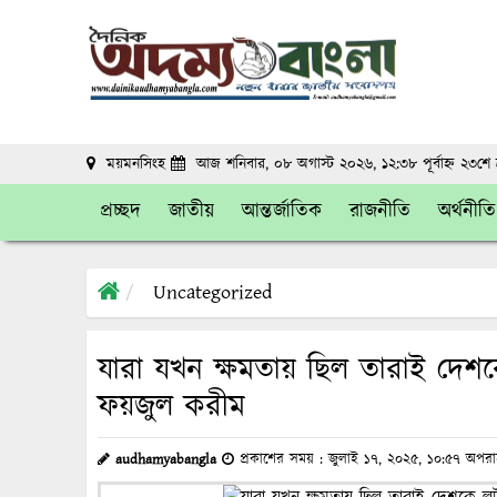
ময়মনসিংহ
আজ শনিবার, ০৮ অগাস্ট ২০২৬, ১২:৩৮ পূর্বাহ্ন
২৩শে শ
প্রচ্ছদ
জাতীয়
আন্তর্জাতিক
রাজনীতি
অর্থনীতি
Uncategorized
যারা যখন ক্ষমতায় ছিল তারাই দেশক
ফয়জুল করীম
audhamyabangla
প্রকাশের সময় : জুলাই ১৭, ২০২৫, ১০:৫৭ অপরা