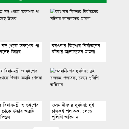
আওয়ামী লীগের প্রতি নমনীয় হওয়ার
সুযোগ নেই: প্রতিমন্ত্রী পুতুল
প্রতিরক্ষা চুক্তি করতে যাচ্ছে তুরস্ক,
পুত্র নদ থেকে তরুণের পা
বরগুনায় কিশোর নির্যাতনের
সৌদি আরব ও পাকিস্তান
মরদেহ উদ্ধার
ঘটনায় আদালতের মামলা
৩ দিনের প্রস্তুতি ম্যাচেও হারের শঙ্কায়
বাংলাদেশ
নারায়ণগঞ্জে গ্যাস লিকেজ থেকে আগুন,
 বিমানমন্ত্রী ও হুইপের
ওসমানীনগর দুর্ঘটনা: দুই
একই পরিবারের দগ্ধ ৩
থেকে উদ্ধার অস্ত্রটি
চালকই পলাতক, চলছে
পিস্তল
পুলিশি অভিযান
চট্টগ্রামে মধ্যরাতে নওফেলের বাসভবনে