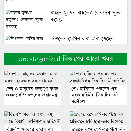
বাজার মূলধন বাড়লেও লেনদেন সূচক
কমেছে
লিওনেল মেসির বাবা মারা গেছেন
Uncategorized বিভাগের আরো খবর
নাটোরে গরুবাহী ভুটভুটির সঙ্গে বাসের
মুখোমুখি সংঘর্ষ, দুই সহোদর ভাইসহ
নিহত ৩
দেশ ও মানুষের কল্যাণে কাজ
শেখ হাসিনার পতনের পর
ঢাকা-কিশোরগঞ্জ পাকুন্দিয়া সড়কে
করুন: ইউএনওদের প্রধানমন্ত্রী
সরকারবিহীন তিন দিন কী
অনন্যা পরিবহনের বাসের ধাক্কায় নিহত
ঘটেছিল
২
ভুলগুলো না হলে জীবন আরও স্মুথ
বিএনপি সরকার কথায় নয়,
ভারতে বসে হাসিনার ‘উস্কানি’: