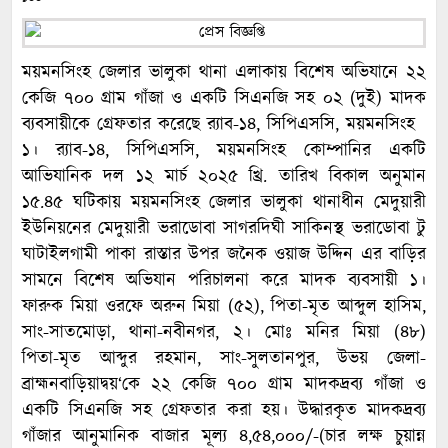
ময়মনসিংহ জেলার ভালুকা থানা এলাকায় বিশেষ অভিযানে ২২
কেজি ৭০০ গ্রাম গাঁজা ও একটি সিএনজি সহ ০২ (দুই) মাদক
ব্যবসায়ীকে গ্রেফতার করেছে র‍্যাব-১৪, সিপিএসসি, ময়মনসিংহ
১। র‍্যাব-১৪, সিপিএসসি, ময়মনসিংহ কোম্পানির একটি
আভিযানিক দল ১২ মার্চ ২০২৫ খ্রি. তারিখ বিকাল অনুমান
১৫.৪৫ ঘটিকায় ময়মনসিংহ জেলার ভালুকা থানাধীন মেদুয়ারী
ইউনিয়নের মেদুয়ারী ভরাডোবা সাগরদিঘী সাকিনস্থ ভরাডোবা টু
ঘাটাইলগামী পাকা রাস্তার উপর জনৈক ওয়াজ উদ্দিন এর বাড়ির
সামনে বিশেষ অভিযান পরিচালনা করে মাদক ব্যবসায়ী ১।
ফারুক মিয়া ওরফে অরুন মিয়া (৫২), পিতা-মৃত আব্দুল হাসিম,
সাং-সাতমোড়া, থানা-নবীনগর, ২। মোঃ মনির মিয়া (৪৮)
পিতা-মৃত আব্দুর রহমান, সাং-সুলতানপুর, উভয় জেলা-
ব্রাহ্মনবাড়িয়াদ্বয়‘কে ২২ কেজি ৭০০ গ্রাম মাদকদ্রব্য গাঁজা ও
একটি সিএনজি সহ গ্রেফতার করা হয়। উদ্ধারকৃত মাদকদ্রব্য
গাঁজার আনুমানিক বাজার মূল্য ৪,৫৪,০০০/-(চার লক্ষ চুয়ান্ন