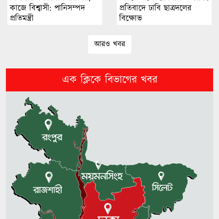
হতে পারত: শাকিব খান
কাজে বিশ্বাসী: পানিসম্পদ
প্রতিবাদে ঢাবি ছাত্রদলের
প্রতিমন্ত্রী
বিক্ষোভ
না.গঞ্জে গ্যাস বিস্ফোরণে দগ্ধদের মধ্যে
আরও খবর
শিশু মারুফের মৃত্যু
এক ক্লিকে বিভাগের খবর
হাসিনাকে ফেরাতে গোপন তৎপরতার
অভিযোগে খুকৃবির শিক্ষককে শোকজ
চিকিৎসক সমাবেশের উদ্বোধন করলেন
প্রধানমন্ত্রী
মধ্যপ্রাচ্যে কি তৃতীয় আঞ্চলিক শক্তি
উদীয়মান?