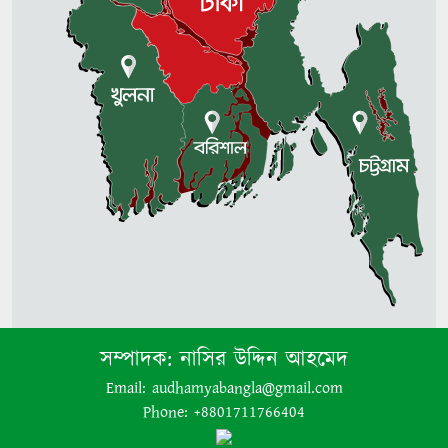
৩০ বছর ধরে পাহাড়ে আটকে আছে
মৃতদেহ
সম্পাদক:
নাসির উদ্দিন আহমেদ
Email: audhamyabangla@gmail.com
Phone: +8801711766404