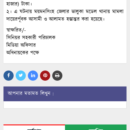
হাজার) টাকা।
২। এ ঘটনায় ময়মনসিংহ জেলার ভালুকা মডেল থানায় মামলা
দায়েরর্পূবক আসামী ও আলামত হস্তান্তর করা হয়েছে।
স্বাক্ষরিত/-
সিনিয়র সহকারী পরিচালক
মিডিয়া অফিসার
অধিনায়কের পক্ষে
আপনার মতামত লিখুন :