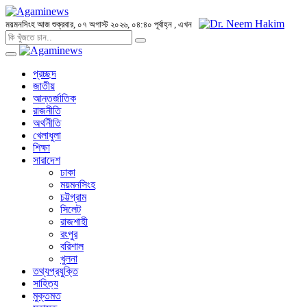
ময়মনসিংহ
আজ শুক্রবার, ০৭ অগাস্ট ২০২৬, ০৪:৪০ পূর্বাহ্ন
, এখন
প্রচ্ছদ
জাতীয়
আন্তর্জাতিক
রাজনীতি
অর্থনীতি
খেলাধুলা
শিক্ষা
সারাদেশ
ঢাকা
ময়মনসিংহ
চট্টগ্রাম
সিলেট
রাজশাহী
রংপুর
বরিশাল
খুলনা
তথ্যপ্রযুক্তি
সাহিত্য
মুক্তমত