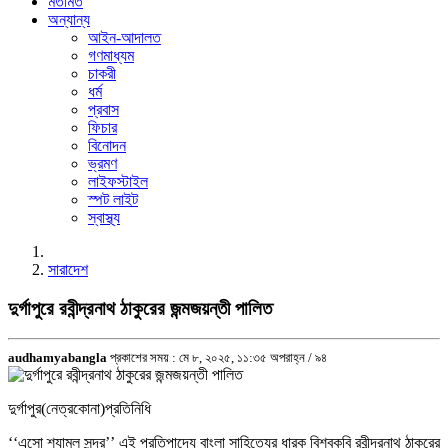
মতামত
অন্যান্য
আইন-আদালত
গণমাধ্যম
চাকরী
ধর্ম
প্রবাস
ফিচার
বিনোদন
ভ্রমণ
লাইফস্টাইল
স্পট লাইট
স্বাস্থ্য
সারাদেশ
দুর্গাপুরে রবীন্দ্রনাথ ঠাকুরের জন্মজয়ন্তী পালিত
audhamyabangla
প্রকাশের সময় : মে ৮, ২০২৫, ১১:৩৫ অপরাহ্ন /
৯৪
দুর্গাপুর(নেত্রকোনা)প্রতিনিধি
‘‘এসো শ্যামল সুন্দর’’ এই প্রতিপাদ্যে বাংলা সাহিত্যের ধারক বিশ্বকবি রবীন্দ্রনাথ ঠাকুরের