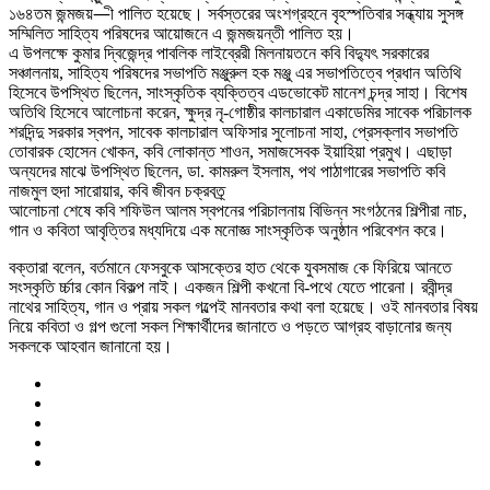
১৬৪তম জন্মজয়—ী পালিত হয়েছে। সর্বস্তরের অংশগ্রহনে বৃহস্পতিবার সন্ধ্যায় সুসঙ্গ
সম্মিলিত সাহিত্য পরিষদের আয়োজনে এ জন্মজয়ন্তী পালিত হয়।
এ উপলক্ষে কুমার দ্বিজেন্দ্র পাবলিক লাইব্রেরী মিলনায়তনে কবি বিদ্যুৎ সরকারের
সঞ্চালনায়, সাহিত্য পরিষদের সভাপতি মঞ্জুরুল হক মঞ্জু এর সভাপতিত্বে প্রধান অতিথি
হিসেবে উপস্থিত ছিলেন, সাংস্কৃতিক ব্যক্তিত্ব এডভোকেট মানেশ চন্দ্র সাহা। বিশেষ
অতিথি হিসেবে আলোচনা করেন, ক্ষুদ্র নৃ-গোষ্ঠীর কালচারাল একাডেমির সাবেক পরিচালক
শরদিন্দু সরকার স্বপন, সাবেক কালচারাল অফিসার সুলোচনা সাহা, প্রেসক্লাব সভাপতি
তোবারক হোসেন খোকন, কবি লোকান্ত শাওন, সমাজসেবক ইয়াহিয়া প্রমুখ। এছাড়া
অন্যদের মাঝে উপস্থিত ছিলেন, ডা. কামরুল ইসলাম, পথ পাঠাগারের সভাপতি কবি
নাজমুল হুদা সারোয়ার, কবি জীবন চক্রবত্র্
আলোচনা শেষে কবি শফিউল আলম স্বপনের পরিচালনায় বিভিন্ন সংগঠনের শিল্পীরা নাচ,
গান ও কবিতা আবৃত্তির মধ্যদিয়ে এক মনোজ্ঞ সাংস্কৃতিক অনুষ্ঠান পরিবেশন করে।
বক্তারা বলেন, বর্তমানে ফেসবুকে আসক্তের হাত থেকে যুবসমাজ কে ফিরিয়ে আনতে
সংস্কৃতি র্চ্চার কোন বিকল্প নাই। একজন শিল্পী কখনো বি-পথে যেতে পারেনা। রবীন্দ্র
নাথের সাহিত্য, গান ও প্রায় সকল গল্পেই মানবতার কথা বলা হয়েছে। ওই মানবতার বিষয়
নিয়ে কবিতা ও গল্প গুলো সকল শিক্ষার্থীদের জানাতে ও পড়তে আগ্রহ বাড়ানোর জন্য
সকলকে আহবান জানানো হয়।