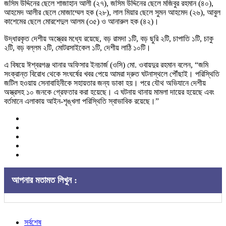
জসিম উদ্দিনের ছেলে শাজাহান আলী (২৭), জসিম উদ্দিনের ছেলে মজিবুর রহমান (৪০),
আহমেদ আলীর ছেলে মোজাম্মেল হক (২৮), লাল মিয়ার ছেলে সুমন আহমেদ (২৬), আবুল
কাশেমের ছেলে মোরশেদুল আলম (৩৫) ও আনারুল হক (৪২)।
উদ্ধারকৃত দেশীয় অস্ত্রের মধ্যে রয়েছে, বড় রামদা ১টি, বড় ছুরি ২টি, চাপাতি ১টি, চাকু
২টি, বড় বল্লম ২টি, মোটরসাইকেল ১টি, দেশীয় লাঠি ১০টি।
এ বিষয়ে ঈশ্বরগঞ্জ থানার অফিসার ইনচার্জ (ওসি) মো. ওবায়দুর রহমান বলেন, “জমি
সংক্রান্ত বিরোধ থেকে সংঘর্ষের খবর পেয়ে আমরা দ্রুত ঘটনাস্থলে পৌঁছাই। পরিস্থিতি
জটিল হওয়ায় সেনাবাহিনীকে সহায়তার জন্য ডাকা হয়। পরে যৌথ অভিযানে দেশীয়
অস্ত্রসহ ১০ জনকে গ্রেফতার করা হয়েছে। এ ঘটনায় থানায় মামলা দায়ের হয়েছে এবং
বর্তমানে এলাকায় আইন-শৃঙ্খলা পরিস্থিতি স্বাভাবিক রয়েছে।”
আপনার মতামত লিখুন :
সর্বশেষ