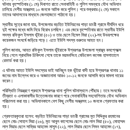
ঘটনায় বৃহস্পতিবার (১ মে) দিবাগত রাতে সেনাবাহিনী ও পুলিশ সমন্বয়ে যৌথ অভিযান
চালিয়ে দেশীয় অস্ত্রসহ ১০ জনকে আটক করে পুলিশ। পরে শুক্রবার (২ মে) সকালে
তাদের আদালতের মাধ্যমে জেলহাজতে পাঠানো হয়।
স্থানীয় সূত্রে জানা যায়, উপজেলার বড়হিত ইউনিয়নের পাড়া ডাংরী গ্রামে দীর্ঘদিন ধরে
দুই পক্ষের মধ্যে জমি নিয়ে বিরোধ চলছিল। এর জেরে বৃহস্পতিবার রাতে স্থানীয় ইউপি
সদস্য রফিকুল ইসলাম ভূঁইয়া (৫০) ও তার ছেলে হিমেল মিয়া (২২)-সহ উভয়পক্ষের
কয়েকজন সংঘর্ষে জড়িয়ে পড়ে। এতে ইউপি সদস্য গুরুতর আহত হন।
পুলিশ জানায়, আহত রফিকুল ইসলাম ভূঁইয়াকে ঈশ্বরগঞ্জ উপজেলা স্বাস্থ্য কমপ্লেক্সে
নিয়ে গেলে প্রাথমিক চিকিৎসা শেষে তাকে ময়মনসিংহ মেডিকেল কলেজ হাসপাতালে
রেফার্ড করা হয়।
এ ঘটনায় আহত ইউপি সদস্যের ভাই আনিছুল হক ভূঁইয়া বাদী হয়ে ঈশ্বরগঞ্জ থানায় ১১
জনের নাম উল্লেখ করে ও অজ্ঞাতনামা আরও ১০-১২ জনকে আসামি করে মামলা দায়ের
করেন।
পরিস্থিতি নিয়ন্ত্রণে প্রথমে ঈশ্বরগঞ্জ থানা পুলিশ ঘটনাস্থলে পৌঁছায়। তবে সংঘর্ষের
তীব্রতা ও এলাকাবাসীর উত্তেজনার কারণে পরে সেনাবাহিনীর সহযোগিতায় যৌথ অভিযান
পরিচালনা করা হয়। অভিযানকালে বেশ কিছু দেশীয় অস্ত্রসহ ১০ জনকে গ্রেফতার করা
হয়।
গ্রেফতারকৃতরা হলেন: বড়হিত ইউনিয়নের পাড়া ডাংরী গ্রামের মৃত সিদ্দিকুর রহমানের
ছেলে মোঃ সোহাগ মিয়া (২৬), মৃত আবুল কাশেমের ছেলে মোঃ লাল মিয়া (৫০), মোহাম্মদ
লাল মিয়ার ছেলে সাব্বির আহমেদ মাসুম (২২), লাল মিয়ার ছেলে লিমন আহমেদ (১৭),