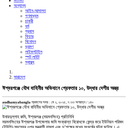
মতামত
অন্যান্য
আইন-আদালত
গণমাধ্যম
চাকরী
ধর্ম
প্রবাস
ফিচার
বিনোদন
ভ্রমণ
লাইফস্টাইল
স্পট লাইট
স্বাস্থ্য
সারাদেশ
ঈশ্বরগঞ্জে যৌথ বাহিনীর অভিযানে গ্রেফতার ১০, উদ্ধার দেশীয় অস্ত্র
audhamyabangla
প্রকাশের সময় : মে ২, ২০২৫, ৭:৩৩ অপরাহ্ন /
১৪০
উবায়দুল্লাহ রুমি, ঈশ্বরগঞ্জ (ময়মনসিংহ) প্রতিনিধি
ময়মনসিংহের ঈশ্বরগঞ্জ উপজেলায় জমি সংক্রান্ত বিরোধকে কেন্দ্র করে ইউনিয়ন পরিষদ
(ইউপি) সদস্যের ওপর সন্ত্রাসী হামলা এবং দু’পক্ষের মধ্যে সংঘর্ষের ঘটনা ঘটেছে। এ