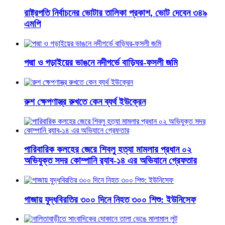
রাষ্ট্রপতি নির্বাচনের ভোটার তালিকা প্রকাশ, ভোট দেবেন ৩৪৯
এমপি
পদ্মা ও গড়াইয়ের ভাঙনে নদীগর্ভে বাড়িঘর-ফসলী জমি
রুশ ক্ষেপণাস্ত্র রুখতে কেন ব্যর্থ ইউক্রেন
পারিবারিক কলহের জেরে শিবলু হত্যা মামলার প্রধান ০২
অভিযুক্ত সদর কোম্পানি র‌্যাব-১৪ এর অভিযানে গ্রেফতার
গাজায় যুদ্ধবিরতির ৩০০ দিনে নিহত ৩০০ শিশু: ইউনিসেফ