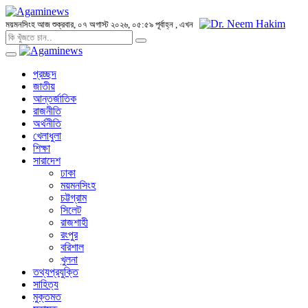
ময়মনসিংহ
আজ শুক্রবার, ০৭ অগাস্ট ২০২৬, ০৫:৫৯ পূর্বাহ্ন
, এখন
প্রচ্ছদ
জাতীয়
আন্তর্জাতিক
রাজনীতি
অর্থনীতি
খেলাধুলা
শিক্ষা
সারাদেশ
ঢাকা
ময়মনসিংহ
চট্টগ্রাম
সিলেট
রাজশাহী
রংপুর
বরিশাল
খুলনা
তথ্যপ্রযুক্তি
সাহিত্য
মুক্তমত