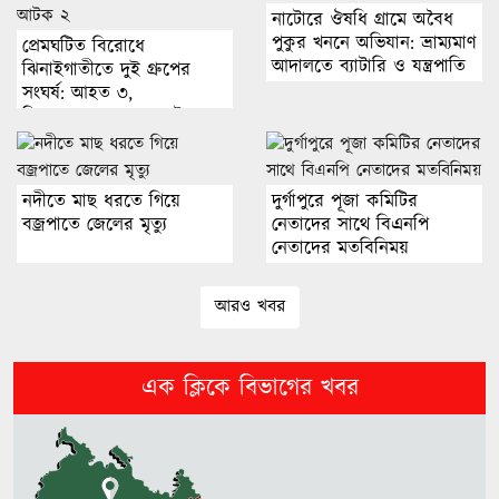
নাটোরে ঔষধি গ্রামে অবৈধ
জ্বালানি সংকট মোকাবিলায় সরকার
পুকুর খননে অভিযান: ভ্রাম্যমাণ
প্রেমঘটিত বিরোধে
সর্বোচ্চ চেষ্টা চালিয়ে যাচ্ছে: প্রধানমন্ত্রী
আদালতে ব্যাটারি ও যন্ত্রপাতি
ঝিনাইগাতীতে দুই গ্রুপের
জব্দ
সংঘর্ষ: আহত ৩,
জিজ্ঞাসাবাদের জন্য আটক ২
জ্বালানি খাত বেসরকারিকরণের নামে
‘লুটপাটের লাইসেন্স’ দেওয়া হচ্ছে:
নদীতে মাছ ধরতে গিয়ে
দুর্গাপুরে পূজা কমিটির
জামায়াত
বজ্রপাতে জেলের মৃত্যু
নেতাদের সাথে বিএনপি
নেতাদের মতবিনিময়
নাফ নদী থেকে ট্রলারসহ ৩ জেলেকে
ধরে নিয়ে গেছে আরাকান আর্মি
আরও খবর
এক ক্লিকে বিভাগের খবর
জুলাই আন্দোলন শুধু একটি পক্ষের নয়,
সবাই মিলে এগিয়ে নিয়েছি: এ্যানি