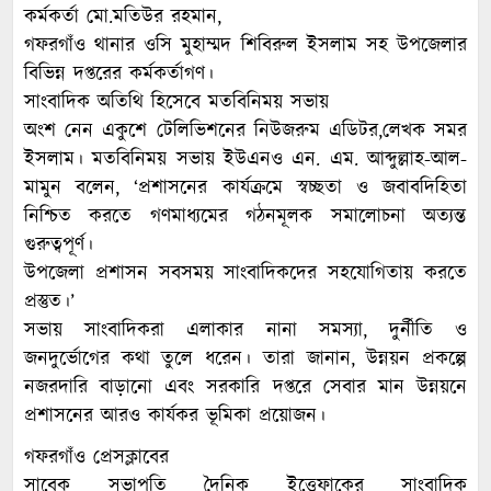
কর্মকর্তা মো.মতিউর রহমান,
গফরগাঁও থানার ওসি মুহাম্মদ শিবিরুল ইসলাম সহ উপজেলার
বিভিন্ন দপ্তরের কর্মকর্তাগণ।
সাংবাদিক অতিথি হিসেবে মতবিনিময় সভায়
অংশ নেন একুশে টেলিভিশনের নিউজরুম এডিটর,লেখক সমর
ইসলাম। মতবিনিময় সভায় ইউএনও এন. এম. আব্দুল্লাহ-আল-
মামুন বলেন, ‘প্রশাসনের কার্যক্রমে স্বচ্ছতা ও জবাবদিহিতা
নিশ্চিত করতে গণমাধ্যমের গঠনমূলক সমালোচনা অত্যন্ত
গুরুত্বপূর্ণ।
উপজেলা প্রশাসন সবসময় সাংবাদিকদের সহযোগিতায় করতে
প্রস্তুত।’
সভায় সাংবাদিকরা এলাকার নানা সমস্যা, দুর্নীতি ও
জনদুর্ভোগের কথা তুলে ধরেন। তারা জানান, উন্নয়ন প্রকল্পে
নজরদারি বাড়ানো এবং সরকারি দপ্তরে সেবার মান উন্নয়নে
প্রশাসনের আরও কার্যকর ভূমিকা প্রয়োজন।
গফরগাঁও প্রেসক্লাবের
সাবেক সভাপতি দৈনিক ইত্তেফাকের সাংবাদিক