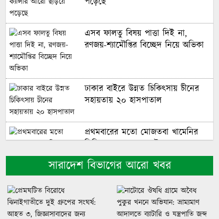
পড়েছে
এসব ফালতু বিষয় পাত্তা দিই না,
রণজয়-শ্যামৌপ্তির বিচ্ছেদ নিয়ে অভিকা
ঢাকার বাইরে উন্নত চিকিৎসায় চীনের
সহায়তায় ২০ হাসপাতাল
প্রথমবারের মতো মোজতবা খামেনির
ভিডিও প্রকাশ করলো ইরান
সারাদেশ বিভাগের আরো খবর
আমার সঙ্গে বিয়ে নয়, স্বপ্নে বাসর
হয়েছিল, রিজভীকে শাবনূর