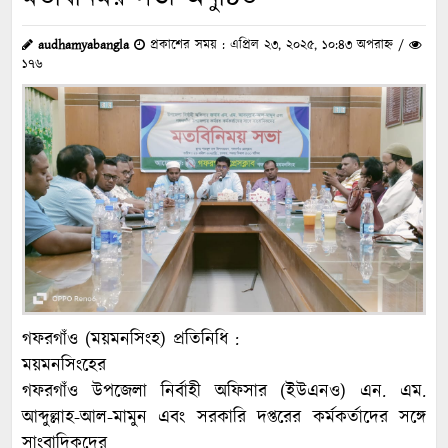
audhamyabangla
প্রকাশের সময় : এপ্রিল ২৩, ২০২৫, ১০:৪৩ অপরাহ্ন /
১৭৬
গফরগাঁও (ময়মনসিংহ) প্রতিনিধি :
ময়মনসিংহের
গফরগাঁও উপজেলা নির্বাহী অফিসার (ইউএনও) এন. এম.
আব্দুল্লাহ-আল-মামুন এবং সরকারি দপ্তরের কর্মকর্তাদের সঙ্গে
সাংবাদিকদের