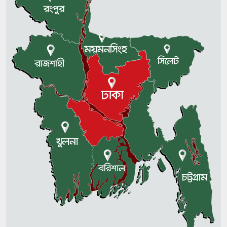
সাতক্ষীরায় বজ্রপাতে ব্যবসায়ী নিহত
জ্বালানি খাতে লুটপাটের আয়োজন
চলছে: ফুয়াদ
সিলেটে দুর্ঘটনা: তদন্তে ৫ সদস্যের
কমিটি