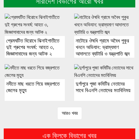
সারাদেশ বিভাগের আরো খবর
সংঘর্ষ, দুই সহোদর ভাইসহ নিহত ৩
ঢাকা-কিশোরগঞ্জ পাকুন্দিয়া সড়কে অনন্যা
পরিবহনের বাসের ধাক্কায় নিহত ২
প্রেমঘটিত বিরোধে ঝিনাইগাতীতে
নাটোরে ঔষধি গ্রামে অবৈধ পুকুর
দুই গ্রুপের সংঘর্ষ: আহত ৩,
খননে অভিযান: ভ্রাম্যমাণ
ভুলগুলো না হলে জীবন আরও স্মুথ হতে পারত:
জিজ্ঞাসাবাদের জন্য আটক ২
আদালতে ব্যাটারি ও যন্ত্রপাতি জব্দ
শাকিব খান
না.গঞ্জে গ্যাস বিস্ফোরণে দগ্ধদের মধ্যে শিশু
নদীতে মাছ ধরতে গিয়ে বজ্রপাতে
মারুফের মৃত্যু
দুর্গাপুরে পূজা কমিটির নেতাদের
জেলের মৃত্যু
সাথে বিএনপি নেতাদের মতবিনিময়
হাসিনাকে ফেরাতে গোপন তৎপরতার অভিযোগে
খুকৃবির শিক্ষককে শোকজ
আরও খবর
চিকিৎসক সমাবেশের উদ্বোধন করলেন
এক ক্লিকে বিভাগের খবর
প্রধানমন্ত্রী