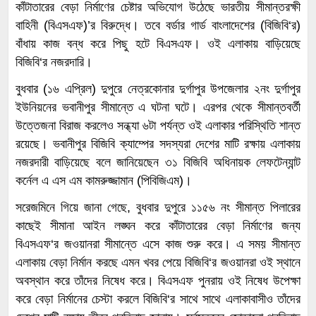
কাঁটাতারের বেড়া নির্মাণের চেষ্টার অভিযোগ উঠেছে ভারতীয় সীমান্তরক্ষী
বাহিনী (বিএসএফ)’র বিরুদ্ধে। তবে বর্ডার গার্ড বাংলাদেশের (বিজিবি‘র)
বাঁধায় কাজ বন্ধ করে পিছু হটে বিএসএফ। ওই এলাকায় বাড়িয়েছে
বিজিবি‘র নজরদারি।
বুধবার (১৬ এপ্রিল) দুপুরে নেত্রকোনার দুর্গাপুর উপজেলার ২নং দুর্গাপুর
ইউনিয়নের ভবানীপুর সীমান্তে এ ঘটনা ঘটে। এরপর থেকে সীমান্তবর্তী
উত্তেজনা বিরাজ করলেও সন্ধ্যা ৬টা পর্যন্ত ওই এলাকার পরিস্থিতি শান্ত
রয়েছে। ভবানীপুর বিজিবি ক্যাম্পের সদস্যরা দেশের মাটি রক্ষায় এলাকায়
নজরদারী বাড়িয়েছে বলে জানিয়েছেন ৩১ বিজিবি অধিনায়ক লেফটেন্যান্ট
কর্নেল এ এস এম কামরুজ্জামান (পিবিজিএম)।
সরেজমিনে গিয়ে জানা গেছে, বুধবার দুপুরে ১১৫৬ নং সীমান্ত পিলারের
কাছেই সীমানা আইন লঙ্ঘন করে কাঁটাতারের বেড়া নির্মাণের জন্য
বিএসএফ‘র জওয়ানরা সীমান্তে এসে কাজ শুরু করে। এ সময় সীমান্ত
এলাকায় বেড়া নির্মান করছে এমন খবর পেয়ে বিজিবি‘র জওয়ানরা ওই স্থানে
অবস্থান করে তাঁদের নিষেধ করে। বিএসএফ পুনরায় ওই নিষেধ উপেক্ষা
করে বেড়া নির্মানের চেস্টা করলে বিজিবি‘র সাথে সাথে এলাকাবাসীও তাঁদের