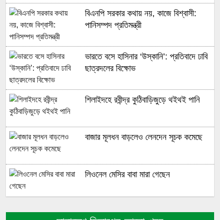
বিএনপি সরকার কথায় নয়, কাজে বিশ্বাসী:
পানিসম্পদ প্রতিমন্ত্রী
ভারতে বসে হাসিনার ‘উস্কানি’: প্রতিবাদে ঢাবি
ছাত্রদলের বিক্ষোভ
শিলাইদহে রবীন্দ্র কুঠিবাড়িজুড়ে থইথই পানি
বাজার মূলধন বাড়লেও লেনদেন সূচক কমেছে
লিওনেল মেসির বাবা মারা গেছেন
নাটোরে গরুবাহী ভুটভুটির সঙ্গে বাসের মুখোমুখি