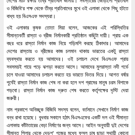
দেশের মাটি রক্ষায় তীব্র প্রতিবাদ জানায়। সর্বস্তরের জোড়ালো প্রতিবাদ
ও বিজিবি‘র পক্ষ থেকে তীব্র প্রতিবাদের মুখে ওই এলাকা থেকে পিছু হটতে
বাধ্য হয় বিএসএফ সদস্যরা।
ওই এলাকার কৃষক তোতা মিয়া বলেন, আজকের এই পরিস্থিতির
সীমান্তবর্তী রাস্তা ও ব্রীজ নির্মানকারী প্রতিষ্ঠান কছিুটা দায়ী। প্রায় এক
বছর ধরে রাস্তা নির্মান কাজ নিয়ে গড়িমশি করছে ঠিকাদার। আমাদের
দেশের রাস্তায় ও ব্রীজের কাজ চলমান থাকায় ভারতের একটু রাস্তা
ব্যবস্থার করতে হয় আমাদের। ওই চলাচল দেখে বিএসএফ প্রায়
সবসময়ই গায়ে পড়ে ঝগড়া করতে আসে। আমাদের মুলরাস্তা নদী গর্ভে
চলে যাওয়া আমাদের চলাচল করতে হয় ভারতে ভিতর দিয়ে। আগত বর্ষার
পুর্বেই রাস্তা নির্মান কাজ শেষ না করা হলে দশ গ্রামের মানুষ চরম বিপাকে
পড়বো। রাস্তা নির্মান কাজ দ্রুত শেষ করতে কর্তৃপক্ষের দৃস্টি দেয়া
জরুরী।
নাম প্রকাশে অনিচ্ছুক বিজিবি সদস্য বলেন, বর্তমানে সেখানে নির্মাণ কাজ
বন্ধ রাখা হয়েছে। বুধবার সকালে হঠাৎ বিএসএফের একটি দল ওই সীমান্ত
এলাকায় কাঁটাতারের বেড়া নির্মাণের জন্য আসে। আইন অনুযায়ী দুই দেশের
সীমান্ত পিলার থেকে দেড়শ’ গজের মধ্যে ফসল চাষ ছাড়া স্থায়ী কোনো