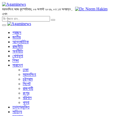
ময়মনসিংহ
আজ বৃহস্পতিবার, ০৬ অগাস্ট ২০২৬, ০৩:১৪ অপরাহ্ন
,
এখন
প্রচ্ছদ
জাতীয়
আন্তর্জাতিক
রাজনীতি
অর্থনীতি
খেলাধুলা
শিক্ষা
সারাদেশ
ঢাকা
ময়মনসিংহ
চট্টগ্রাম
সিলেট
রাজশাহী
রংপুর
বরিশাল
খুলনা
তথ্যপ্রযুক্তি
সাহিত্য