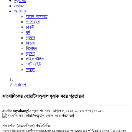
মুক্তমত
মতামত
অন্যান্য
আইন-আদালত
গণমাধ্যম
চাকরী
ধর্ম
প্রবাস
ফিচার
বিনোদন
ভ্রমণ
লাইফস্টাইল
স্পট লাইট
স্বাস্থ্য
সারাদেশ
সাংবাদিকের হোয়াটসঅ্যাপ হ্যাক করে প্রতারনা
audhamyabangla
প্রকাশের সময় : এপ্রিল ৮, ২০২৫, ১২:০৭ অপরাহ্ন /
১০২
গফরগাঁও (ময়মনসিংহ) প্রতিনিধিঃ
ময়মনসিংহের গফরগাঁও প্রেসক্লাবের আহবায়ক ও আজকের পত্রিকার সাংবাদিক রোবেল