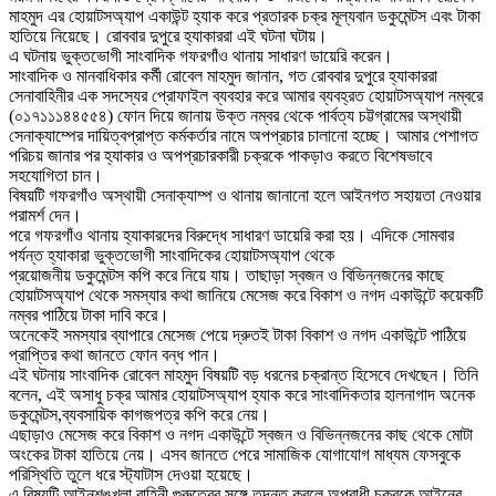
মাহমুদ এর হোয়াটসঅ্যাপ একাউন্ট হ্যাক করে প্রতারক চক্র মূল্যবান ডকুমেন্টস এবং টাকা
হাতিয়ে নিয়েছে। রোববার দুপুরে হ্যাকাররা এই ঘটনা ঘটায়।
এ ঘটনায় ভুক্তভোগী সাংবাদিক গফরগাঁও থানায় সাধারণ ডায়েরি করেন।
সাংবাদিক ও মানবাধিকার কর্মী রোবেল মাহমুদ জানান, গত রোববার দুপুরে হ্যাকাররা
সেনাবাহিনীর এক সদস্যের প্রোফাইল ব্যবহার করে আমার ব্যবহ্রত হোয়াটসঅ্যাপ নম্বরে
(০১৭১১১৪৪৫৫৪) ফোন দিয়ে জানায় উক্ত নম্বর থেকে পার্বত্য চট্টগ্রামের অস্থায়ী
সেনাক্যাম্পের দায়িত্বপ্রাপ্ত কর্মকর্তার নামে অপপ্রচার চালানো হচ্ছে। আমার পেশাগত
পরিচয় জানার পর হ্যাকার ও অপপ্রচারকারী চক্রকে পাকড়াও করতে বিশেষভাবে
সহযোগিতা চান।
বিষয়টি গফরগাঁও অস্থায়ী সেনাক্যাম্প ও থানায় জানানো হলে আইনগত সহায়তা নেওয়ার
পরামর্শ দেন।
পরে গফরগাঁও থানায় হ্যাকারদের বিরুদ্ধে সাধারণ ডায়েরি করা হয়। এদিকে সোমবার
পর্যন্ত হ্যাকারা ভুক্তভোগী সাংবাদিকের হোয়াটসঅ্যাপ থেকে
প্রয়োজনীয় ডকুমেন্টস কপি করে নিয়ে যায়। তাছাড়া স্বজন ও বিভিন্নজনের কাছে
হোয়াটসঅ্যাপ থেকে সমস্যার কথা জানিয়ে মেসেজ করে বিকাশ ও নগদ একাউন্টে কয়েকটি
নম্বর পাঠিয়ে টাকা দাবি করে।
অনেকেই সমস্যার ব্যাপারে মেসেজ পেয়ে দ্রুতই টাকা বিকাশ ও নগদ একাউন্টে পাঠিয়ে
প্রাপ্তির কথা জানতে ফোন বন্ধ পান।
এই ঘটনায় সাংবাদিক রোবেল মাহমুদ বিষয়টি বড় ধরনের চক্রান্ত হিসেবে দেখছেন। তিনি
বলেন, এই অসাধু চক্র আমার হোয়াটসঅ্যাপ হ্যাক করে সাংবাদিকতার হালনাগাদ অনেক
ডকুমেন্টস,ব্যবসায়িক কাগজপত্র কপি করে নেয়।
এছাড়াও মেসেজ করে বিকাশ ও নগদ একাউন্টে স্বজন ও বিভিন্নজনের কাছ থেকে মোটা
অংকের টাকা হাতিয়ে নেয়। এসব জানতে পেরে সামাজিক যোগাযোগ মাধ্যম ফেসবুকে
পরিস্থিতি তুলে ধরে স্ট্যাটাস দেওয়া হয়েছে।
এ বিষয়টি আইনশৃঙ্খলা বাহিনী গুরুত্বের সঙ্গে তদন্ত করলে অপরাধী চক্রকে আইনের