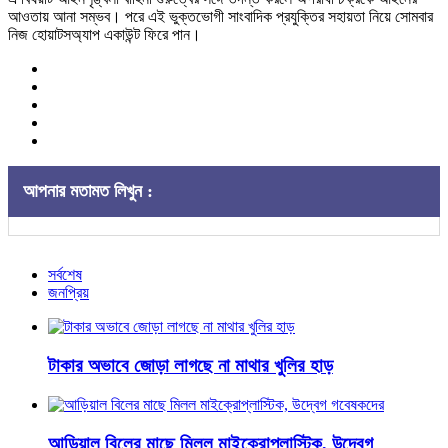
আওতায় আনা সম্ভব। পরে এই ভুক্তভোগী সাংবাদিক প্রযুক্তির সহায়তা নিয়ে সোমবার
নিজ হোয়াটসঅ্যাপ একাউন্ট ফিরে পান।
আপনার মতামত লিখুন :
সর্বশেষ
জনপ্রিয়
টাকার অভাবে জোড়া লাগছে না মাথার খুলির হাড়
আড়িয়াল বিলের মাছে মিলল মাইক্রোপ্লাস্টিক, উদ্বেগ