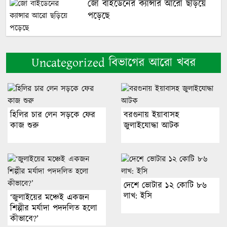
জো বাইডেনের ক্যান্সার আরো ছড়িয়ে
পড়েছে
এসব ফালতু বিষয় পাত্তা দিই না,
Uncategorized বিভাগের আরো খবর
রণজয়-শ্যামৌপ্তির বিচ্ছেদ নিয়ে অভিকা
ঢাকার বাইরে উন্নত চিকিৎসায় চীনের
হিলির চার লেন সড়কে ফের
বরগুনায় ইয়াবাসহ
সহায়তায় ২০ হাসপাতাল
কাজ শুরু
জুলাইযোদ্ধা আটক
প্রথমবারের মতো মোজতবা খামেনির
ভিডিও প্রকাশ করলো ইরান
দেশে ভোটার ১২ কোটি ৮৬
লাখ: ইসি
‘জুলাইয়ের মঞ্চেই একজন
শিল্পীর মর্যাদা পদদলিত হলো
আমার সঙ্গে বিয়ে নয়, স্বপ্নে বাসর
কীভাবে?’
হয়েছিল, রিজভীকে শাবনূর