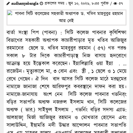
audhamyabangla
প্রকাশের সময় : জুন ১০, ২০২৬, ৮:৫৫ পূর্বাহ্ন /
৫৭
বার্তা সংস্থা পিপ (পাবনা) : সিটি কলেজ পাবনার কৃষিশিক্ষা
বিভাগের সহকারী অধ্যাপক কাচারীপাড়ার মৃত খতিব আজিজুর
রহমানের ছেলে ড. খতিব মাহবুবুর রহমান ( ৫৭) গত পরশু
সকাল ৮ টার দিকে কাচারীপাড়াস্থ নিজ বাসায় হৃদরোগে
আক্রান্ত হয়ে ইন্তেকাল করেছেন। ইন্নালিল্লাহি ওয়া ইন্না . …
রাজেউন। মৃত্যুকালে মা, ৩ বোন এবং স্ত্রী , ১ ছেলে ও ১ মেয়ে
রেখে গেছেন। ঐ দিন বাদ আসর সিটি কলেজ মাঠে মরহুমের
নামাজে জানাজা শেষে আরিফপুর কবরস্থানে দাফন করা হয়।
নামাজে-জানাযায় অংশ নেন সিটি কলেজ পাবনার গভনির্ং
বড়ির সভাপতি অধ্যক্ষ নজরুল ইসলাম খান, সিটি কলেজের
অধ্যক্ষ ( ভার.) সাইফুল ইসলাম , গভর্নিং বড়ির সদস্য এ্যাড:
আলহাজ¦ মির্জা আজিজুর রহমান ও মোখতার হোসেন এবং
সালাউদ্দিন, ইছামতি নদী উদ্ধার আন্দোলন পাবনার সভাপতি