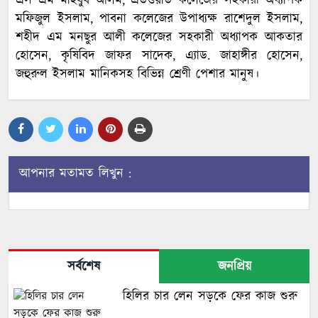
এস এম মাহবুব আলম, এডওয়ার্ড কলেজের সহকারী অধ্যাপক
মফিজুল ইসলাম, পাবনা কলেজের উপাধ্যক্ষ রাশেদুল ইসলাম,
শহীদ এম মনছুর আলী কলেজের সহকারী অধ্যাপক আকতার
হোসেন, কৃষিবিদ জাফর সাদেক, এ্যাড. জাহাঙ্গীর হোসেন,
জহুরুল ইসলাম মানিকসহ বিভিন্ন শ্রেণী পেশার মানুষ।
আপনার মতামত লিখুন :
সর্বশেষ
জনপ্রিয়
হিলির চার লেন সড়কে ফের কাজ শুরু