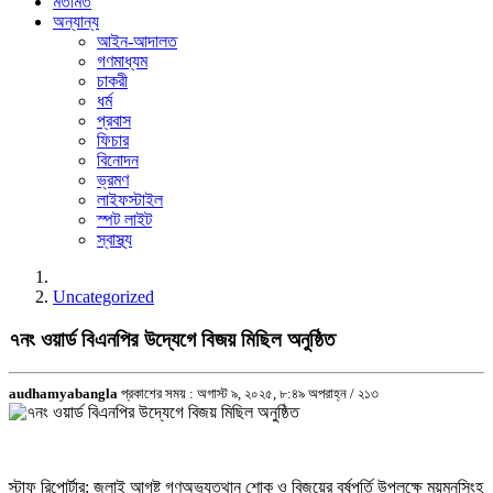
মতামত
অন্যান্য
আইন-আদালত
গণমাধ্যম
চাকরী
ধর্ম
প্রবাস
ফিচার
বিনোদন
ভ্রমণ
লাইফস্টাইল
স্পট লাইট
স্বাস্থ্য
Uncategorized
৭নং ওয়ার্ড বিএনপির উদ্যেগে বিজয় মিছিল অনুষ্ঠিত
audhamyabangla
প্রকাশের সময় : অগাস্ট ৯, ২০২৫, ৮:৪৯ অপরাহ্ন /
২১৩
স্টাফ রিপোর্টার: জুলাই আগষ্ট গণঅভ্যুত্থান শোক ও বিজয়ের বর্ষপূর্তি উপলক্ষে ময়মনসিংহ