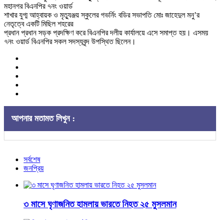
মহানগর বিএনপির ৭নং ওয়ার্ড
শাখার যুগ্ম আহ্বায়ক ও মৃত্যুঞ্জয় স্কুলের গভর্নিং বডির সভাপতি মোঃ জাহেদুল মনু’র
নেতৃত্বে একটি মিছিল শহরের
প্রধান প্রধান সড়ক প্রদক্ষিণ করে বিএনপির দলীয় কার্যালয়ে এসে সমাপ্ত হয়। এসময়
৭নং ওয়ার্ড বিএনপির সকল সদস্যবৃন্দ উপস্থিত ছিলেন।
আপনার মতামত লিখুন :
সর্বশেষ
জনপ্রিয়
৩ মাসে ঘৃণাজনিত হামলায় ভারতে নিহত ২৫ মুসলমান