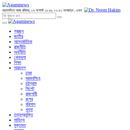
ময়মনসিংহ
আজ রবিবার, ০৯ অগাস্ট ২০২৬, ০২:৫১ অপরাহ্ন
, এখন
প্রচ্ছদ
জাতীয়
আন্তর্জাতিক
রাজনীতি
অর্থনীতি
খেলাধুলা
শিক্ষা
সারাদেশ
ঢাকা
ময়মনসিংহ
চট্টগ্রাম
সিলেট
রাজশাহী
রংপুর
বরিশাল
খুলনা
তথ্যপ্রযুক্তি
সাহিত্য
মুক্তমত