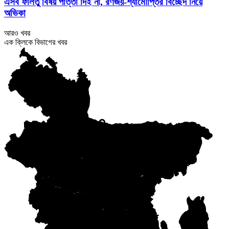
এসব ফালতু বিষয় পাত্তা দিই না, রণজয়-শ্যামৌপ্তির বিচ্ছেদ নিয়ে
অভিকা
আরও খবর
এক ক্লিকে বিভাগের খবর