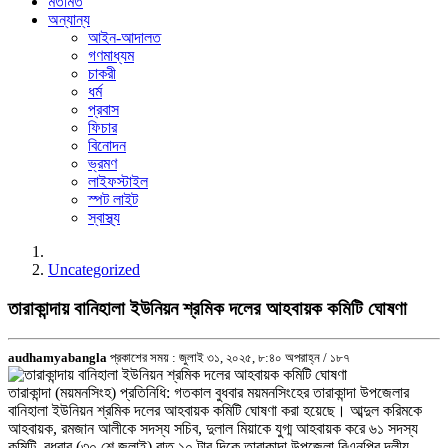
মতামত
অন্যান্য
আইন-আদালত
গণমাধ্যম
চাকরী
ধর্ম
প্রবাস
ফিচার
বিনোদন
ভ্রমণ
লাইফস্টাইল
স্পট লাইট
স্বাস্থ্য
Uncategorized
তারাকান্দায় বানিহালা ইউনিয়ন শ্রমিক দলের আহবায়ক কমিটি ঘোষণা
audhamyabangla
প্রকাশের সময় : জুলাই ৩১, ২০২৫, ৮:৪০ অপরাহ্ন /
১৮৭
তারাকান্দা (ময়মনসিংহ) প্রতিনিধি: গতকাল বুধবার ময়মনসিংহের তারাকান্দা উপজেলার
বানিহালা ইউনিয়ন শ্রমিক দলের আহবায়ক কমিটি ঘোষণা করা হয়েছে। আব্দুল করিমকে
আহবায়ক, রমজান আলীকে সদস্য সচিব, দুলাল মিয়াকে যুগ্ম আহবায়ক করে ৬১ সদস্য
কমিটি বুধবার (৩০ শে জুলাই) রাত ১০ টার দিকে তারাকান্দা উপজেলা বিএনপির দলীয়