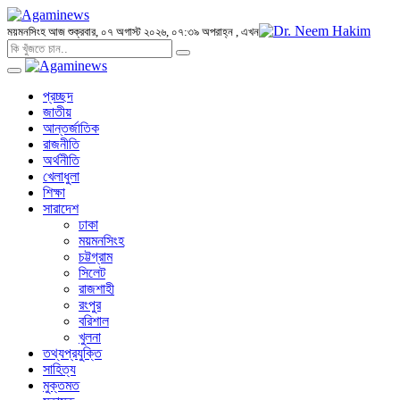
ময়মনসিংহ
আজ শুক্রবার, ০৭ অগাস্ট ২০২৬, ০৭:৩৯ অপরাহ্ন
, এখন
প্রচ্ছদ
জাতীয়
আন্তর্জাতিক
রাজনীতি
অর্থনীতি
খেলাধুলা
শিক্ষা
সারাদেশ
ঢাকা
ময়মনসিংহ
চট্টগ্রাম
সিলেট
রাজশাহী
রংপুর
বরিশাল
খুলনা
তথ্যপ্রযুক্তি
সাহিত্য
মুক্তমত