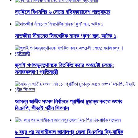
নড়াইলে বিএনপির ৬ নেতার বহিষ্কারাদেশ প্রত্যাহার
সাতক্ষীরা সীমান্তে সিনথেটিক মাদক ‘কুশ’ জব্দ, আটক ১
জুলাই গণঅভ্যুত্থানকে বিতর্কিত করার অপচেষ্টা চলছে:
সমাজকল্যাণ প্রতিমন্ত্রী
আসন্ন জাতীয় সংসদ নির্বাচনে প্রার্থীতা চুড়ান্ত করতে তৎপর
বিএনপি, শীঘ্রই গ্রীন সিগনাল
৯ বছর পর আগামীকাল জামালপুর জেলা বিএনপির দ্বি-বার্ষিক