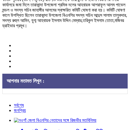
কার্যালয়ে জমা দিলে তারাকান্দা উপজেলা শ্রমিক দলের আহবায়ক আশরাফুল আলম পাভেল
মন্ডল ও সদস্য সচিব জাহাঙ্গীর আলমের স্বাক্ষরিত কমিটি ঘোষণা করা হয়। কমিটি ঘোষণা
কালে উপস্থিত ছিলেন তারাকান্দা উপজেলা বিএনপির সদস্য সচিব আব্দুস সালাম তালুকদার,
সদস্য রুহুল আমিন, যুগ্ম আহবায়ক ইসলাম উদ্দিন মেম্বার,তরিকুল ইসলাম তোতা,মজিবর
ড্রাইভার প্রমূখ।
আপনার মতামত লিখুন :
সর্বশেষ
জনপ্রিয়