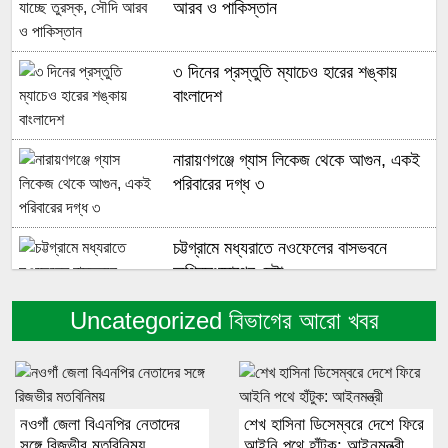
আরব ও পাকিস্তান
৩ দিনের প্রস্তুতি ম্যাচেও হারের শঙ্কায়
বাংলাদেশ
নারায়ণগঞ্জে গ্যাস লিকেজ থেকে আগুন, একই
পরিবারের দগ্ধ ৩
চট্টগ্রামে মধ্যরাতে নওফেলের বাসভবনে
অগ্নিসংযোগের চেষ্টা
Uncategorized বিভাগের আরো খবর
‘তোমার আত্মাই তোমার সর্বশ্রেষ্ঠ শিল্পকর্ম’
হাসানের দাপুটে বোলিংয়ে ডারউইনে ম্যাচে টিকে
নওগাঁ জেলা বিএনপির নেতাদের
শেখ হাসিনা ডিসেম্বরে দেশে ফিরে
আছে বাংলাদেশ
সঙ্গে রিজভীর মতবিনিময়
আইনি পথে হাঁটুক: আইনমন্ত্রী