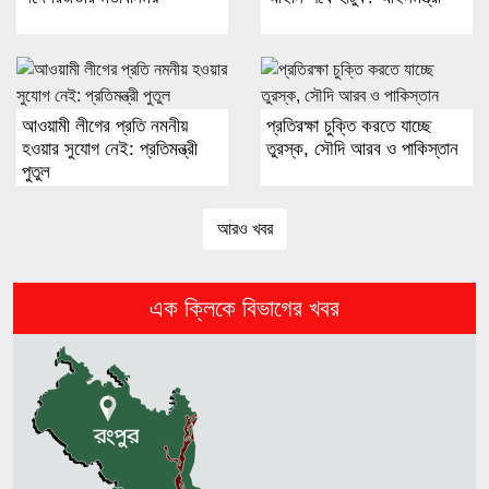
এনসিপির পরিণতি হবে ফ্রিডম পার্টির মতো: নুর
আওয়ামী লীগের প্রতি নমনীয়
প্রতিরক্ষা চুক্তি করতে যাচ্ছে
যমুনায় ভাঙন, বিলীন হচ্ছে বসতভিটা
হওয়ার সুযোগ নেই: প্রতিমন্ত্রী
তুরস্ক, সৌদি আরব ও পাকিস্তান
পুতুল
বিটিভির নতুন মহাপরিচালক কাজী জেসিন
আরও খবর
এক ক্লিকে বিভাগের খবর
নড়াইলে বিএনপির ৬ নেতার বহিষ্কারাদেশ
প্রত্যাহার
সাতক্ষীরা সীমান্তে সিনথেটিক মাদক ‘কুশ’ জব্দ,
আটক ১